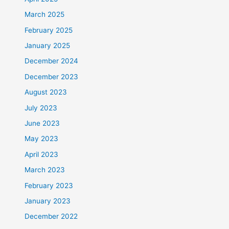
March 2025
February 2025
January 2025
December 2024
December 2023
August 2023
July 2023
June 2023
May 2023
April 2023
March 2023
February 2023
January 2023
December 2022