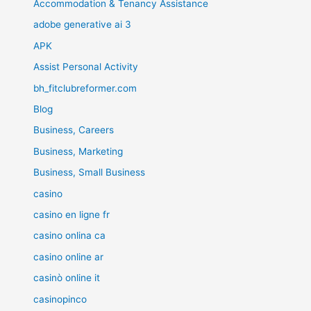
Accommodation & Tenancy Assistance
adobe generative ai 3
APK
Assist Personal Activity
bh_fitclubreformer.com
Blog
Business, Careers
Business, Marketing
Business, Small Business
casino
casino en ligne fr
casino onlina ca
casino online ar
casinò online it
casinopinco