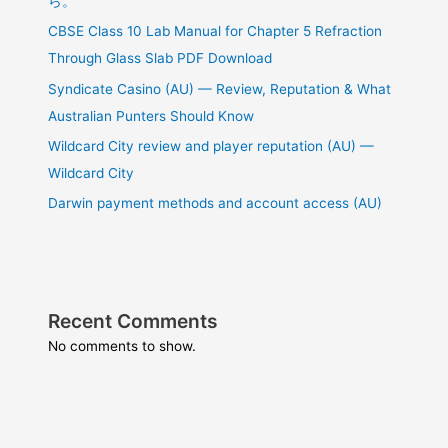
ら。
CBSE Class 10 Lab Manual for Chapter 5 Refraction
Through Glass Slab PDF Download
Syndicate Casino (AU) — Review, Reputation & What
Australian Punters Should Know
Wildcard City review and player reputation (AU) —
Wildcard City
Darwin payment methods and account access (AU)
Recent Comments
No comments to show.