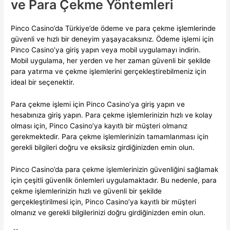
ve Para Çekme Yöntemleri
Pinco Casino’da Türkiye’de ödeme ve para çekme işlemlerinde
güvenli ve hızlı bir deneyim yaşayacaksınız. Ödeme işlemi için
Pinco Casino’ya giriş yapın veya mobil uygulamayı indirin.
Mobil uygulama, her yerden ve her zaman güvenli bir şekilde
para yatırma ve çekme işlemlerini gerçekleştirebilmeniz için
ideal bir seçenektir.
Para çekme işlemi için Pinco Casino’ya giriş yapın ve
hesabınıza giriş yapın. Para çekme işlemlerinizin hızlı ve kolay
olması için, Pinco Casino’ya kayıtlı bir müşteri olmanız
gerekmektedir. Para çekme işlemlerinizin tamamlanması için
gerekli bilgileri doğru ve eksiksiz girdiğinizden emin olun.
Pinco Casino’da para çekme işlemlerinizin güvenliğini sağlamak
için çeşitli güvenlik önlemleri uygulamaktadır. Bu nedenle, para
çekme işlemlerinizin hızlı ve güvenli bir şekilde
gerçekleştirilmesi için, Pinco Casino’ya kayıtlı bir müşteri
olmanız ve gerekli bilgilerinizi doğru girdiğinizden emin olun.