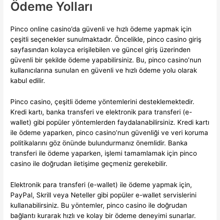
Ödeme Yolları
Pinco online casino’da güvenli ve hızlı ödeme yapmak için
çeşitli seçenekler sunulmaktadır. Öncelikle, pinco casino giriş
sayfasından kolayca erişilebilen ve güncel giriş üzerinden
güvenli bir şekilde ödeme yapabilirsiniz. Bu, pinco casino’nun
kullanıcılarına sunulan en güvenli ve hızlı ödeme yolu olarak
kabul edilir.
Pinco casino, çeşitli ödeme yöntemlerini desteklemektedir.
Kredi kartı, banka transferi ve elektronik para transferi (e-
wallet) gibi popüler yöntemlerden faydalanabilirsiniz. Kredi kartı
ile ödeme yaparken, pinco casino’nun güvenliği ve veri koruma
politikalarını göz önünde bulundurmanız önemlidir. Banka
transferi ile ödeme yaparken, işlemi tamamlamak için pinco
casino ile doğrudan iletişime geçmeniz gerekebilir.
Elektronik para transferi (e-wallet) ile ödeme yapmak için,
PayPal, Skrill veya Neteller gibi popüler e-wallet servislerini
kullanabilirsiniz. Bu yöntemler, pinco casino ile doğrudan
bağlantı kurarak hızlı ve kolay bir ödeme deneyimi sunarlar.