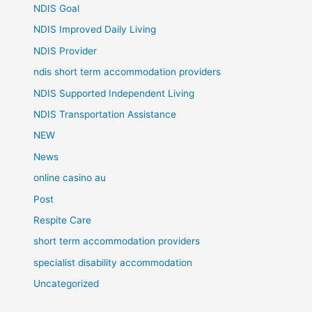
NDIS Goal
NDIS Improved Daily Living
NDIS Provider
ndis short term accommodation providers
NDIS Supported Independent Living
NDIS Transportation Assistance
NEW
News
online casino au
Post
Respite Care
short term accommodation providers
specialist disability accommodation
Uncategorized