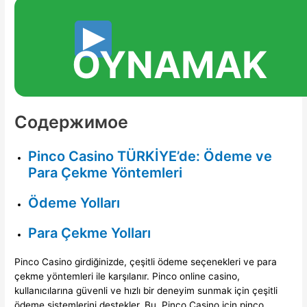
OYNAMAK
Содержимое
Pinco Casino TÜRKİYE’de: Ödeme ve
Para Çekme Yöntemleri
Ödeme Yolları
Para Çekme Yolları
Pinco Casino girdiğinizde, çeşitli ödeme seçenekleri ve para
çekme yöntemleri ile karşılanır. Pinco online casino,
kullanıcılarına güvenli ve hızlı bir deneyim sunmak için çeşitli
ödeme sistemlerini destekler. Bu, Pinco Casino için pinco