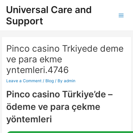
Skip
Universal Care and
to
content
Support
Main
Men
Pinco casino Trkiyede deme
ve para ekme
yntemleri.4746
Leave a Comment
/
Blog
/ By
admin
Pinco casino Türkiye’de –
ödeme ve para çekme
yöntemleri