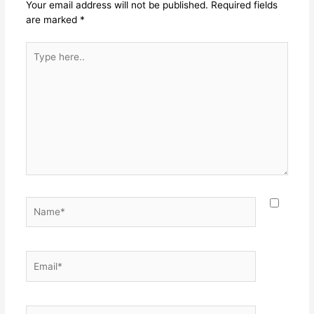
Your email address will not be published.
Required fields
are marked
*
Type
here..
Name*
Email*
Website