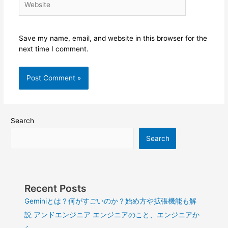
Save my name, email, and website in this browser for the
next time I comment.
Search
Search
Recent Posts
Geminiとは？何がすごいのか？始め方や拡張機能も解
説 アンドエンジニア エンジニアのこと、エンジニアか