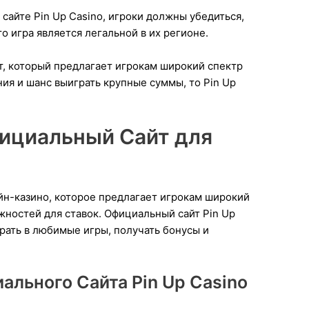
сайте Pin Up Casino, игроки должны убедиться,
то игра является легальной в их регионе.
йт, который предлагает игрокам широкий спектр
ния и шанс выиграть крупные суммы, то Pin Up
фициальный Сайт для
айн-казино, которое предлагает игрокам широкий
жностей для ставок. Официальный сайт Pin Up
грать в любимые игры, получать бонусы и
льного Сайта Pin Up Casino