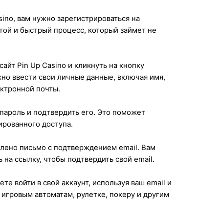
asino, вам нужно зарегистрироваться на
той и быстрый процесс, который займет не
айт Pin Up Casino и кликнуть на кнопку
жно ввести свои личные данные, включая имя,
ектронной почты.
пароль и подтвердить его. Это поможет
ированного доступа.
влено письмо с подтверждением email. Вам
 на ссылку, чтобы подтвердить свой email.
е войти в свой аккаунт, используя ваш email и
 игровым автоматам, рулетке, покеру и другим