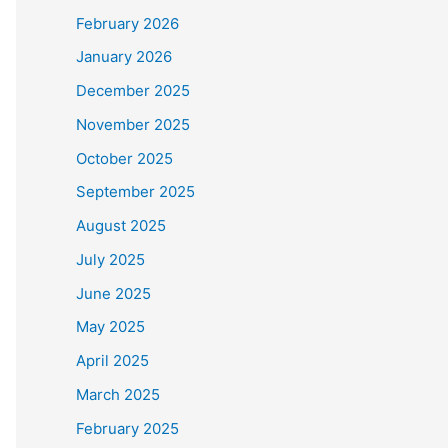
February 2026
January 2026
December 2025
November 2025
October 2025
September 2025
August 2025
July 2025
June 2025
May 2025
April 2025
March 2025
February 2025