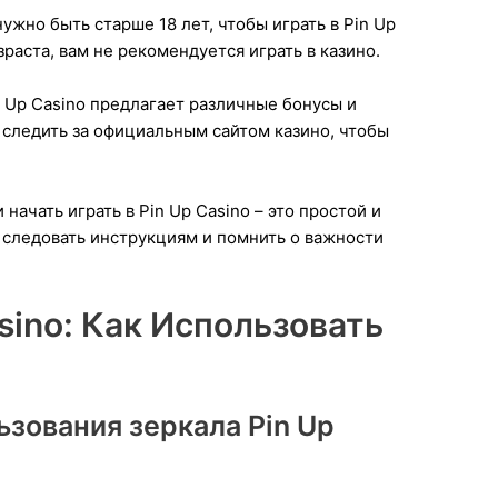
ужно быть старше 18 лет, чтобы играть в Pin Up
зраста, вам не рекомендуется играть в казино.
n Up Casino предлагает различные бонусы и
 следить за официальным сайтом казино, чтобы
начать играть в Pin Up Casino – это простой и
 следовать инструкциям и помнить о важности
sino: Как Использовать
зования зеркала Pin Up