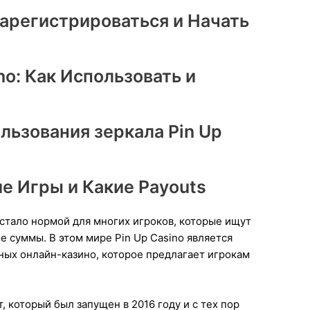
Зарегистрироваться и Начать
no: Как Использовать и
ьзования зеркала Pin Up
ие Игры и Какие Payouts
стало нормой для многих игроков, которые ищут
е суммы. В этом мире Pin Up Casino является
ных онлайн-казино, которое предлагает игрокам
т, который был запущен в 2016 году и с тех пор