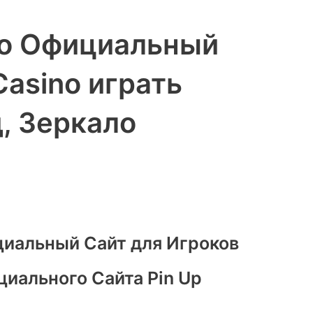
но Официальный
 Casino играть
д, Зеркало
ициальный Сайт для Игроков
иального Сайта Pin Up