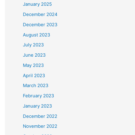
January 2025
December 2024
December 2023
August 2023
July 2023
June 2023
May 2023
April 2023
March 2023
February 2023
January 2023
December 2022
November 2022