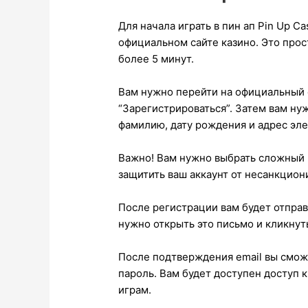
Для начала играть в пин ап Pin Up C
официальном сайте казино. Это прос
более 5 минут.
Вам нужно перейти на официальный с
“Зарегистрироваться”. Затем вам ну
фамилию, дату рождения и адрес эл
Важно! Вам нужно выбрать сложный 
защитить ваш аккаунт от несанкцион
После регистрации вам будет отпра
нужно открыть это письмо и кликнуть
После подтверждения email вы сможет
пароль. Вам будет доступен доступ к
играм.