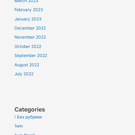
March 2023
February 2023
January 2023
December 2022
November 2022
October 2022
September 2022
August 2022
July 2022
Categories
! Без рубрики
1win