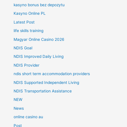
kasyno bonus bez depozytu
Kasyno Online PL
Latest Post
life skills training
Magyar Online Casino 2026
NDIS Goal
NDIS Improved Daily Living
NDIS Provider
ndis short term accommodation providers
NDIS Supported Independent Living
NDIS Transportation Assistance
NEW
News
online casino au
Post