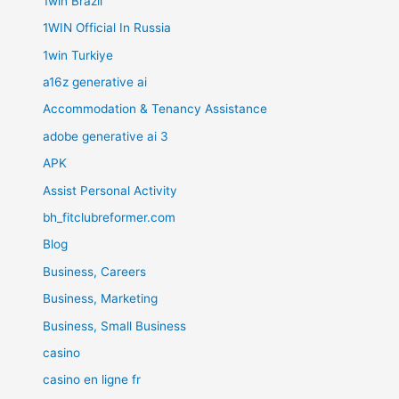
1win Brazil
1WIN Official In Russia
1win Turkiye
a16z generative ai
Accommodation & Tenancy Assistance
adobe generative ai 3
APK
Assist Personal Activity
bh_fitclubreformer.com
Blog
Business, Careers
Business, Marketing
Business, Small Business
casino
casino en ligne fr