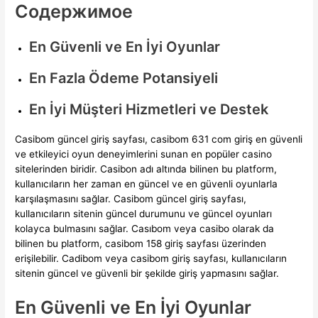
Содержимое
En Güvenli ve En İyi Oyunlar
En Fazla Ödeme Potansiyeli
En İyi Müşteri Hizmetleri ve Destek
Casibom güncel giriş sayfası, casibom 631 com giriş en güvenli
ve etkileyici oyun deneyimlerini sunan en popüler casino
sitelerinden biridir. Casibon adı altında bilinen bu platform,
kullanıcıların her zaman en güncel ve en güvenli oyunlarla
karşılaşmasını sağlar. Casibom güncel giriş sayfası,
kullanıcıların sitenin güncel durumunu ve güncel oyunları
kolayca bulmasını sağlar. Casıbom veya casibo olarak da
bilinen bu platform, casibom 158 giriş sayfası üzerinden
erişilebilir. Cadibom veya casibom giriş sayfası, kullanıcıların
sitenin güncel ve güvenli bir şekilde giriş yapmasını sağlar.
En Güvenli ve En İyi Oyunlar