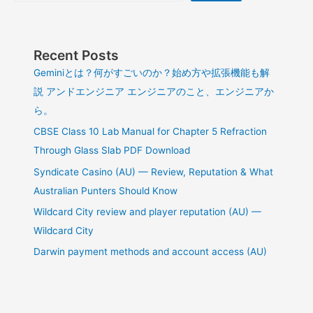
Recent Posts
Geminiとは？何がすごいのか？始め方や拡張機能も解
説 アンドエンジニア エンジニアのこと、エンジニアか
ら。
CBSE Class 10 Lab Manual for Chapter 5 Refraction
Through Glass Slab PDF Download
Syndicate Casino (AU) — Review, Reputation & What
Australian Punters Should Know
Wildcard City review and player reputation (AU) —
Wildcard City
Darwin payment methods and account access (AU)