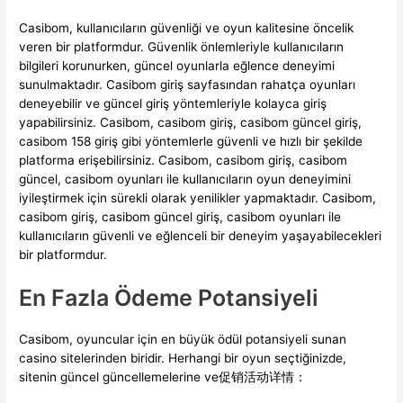
Casibom, kullanıcıların güvenliği ve oyun kalitesine öncelik
veren bir platformdur. Güvenlik önlemleriyle kullanıcıların
bilgileri korunurken, güncel oyunlarla eğlence deneyimi
sunulmaktadır. Casibom giriş sayfasından rahatça oyunları
deneyebilir ve güncel giriş yöntemleriyle kolayca giriş
yapabilirsiniz. Casibom, casibom giriş, casibom güncel giriş,
casibom 158 giriş gibi yöntemlerle güvenli ve hızlı bir şekilde
platforma erişebilirsiniz. Casibom, casibom giriş, casibom
güncel, casibom oyunları ile kullanıcıların oyun deneyimini
iyileştirmek için sürekli olarak yenilikler yapmaktadır. Casibom,
casibom giriş, casibom güncel giriş, casibom oyunları ile
kullanıcıların güvenli ve eğlenceli bir deneyim yaşayabilecekleri
bir platformdur.
En Fazla Ödeme Potansiyeli
Casibom, oyuncular için en büyük ödül potansiyeli sunan
casino sitelerinden biridir. Herhangi bir oyun seçtiğinizde,
sitenin güncel güncellemelerine ve促销活动详情：