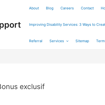
About
Blog
Careers
Contact
H
pport
Improving Disability Services: 3 Ways to Cre
Referral
Services
Sitemap
Term
Bonus exclusif