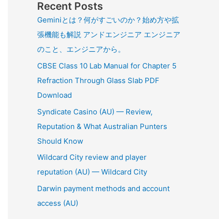
Recent Posts
Geminiとは？何がすごいのか？始め方や拡
張機能も解説 アンドエンジニア エンジニア
のこと、エンジニアから。
CBSE Class 10 Lab Manual for Chapter 5
Refraction Through Glass Slab PDF
Download
Syndicate Casino (AU) — Review,
Reputation & What Australian Punters
Should Know
Wildcard City review and player
reputation (AU) — Wildcard City
Darwin payment methods and account
access (AU)