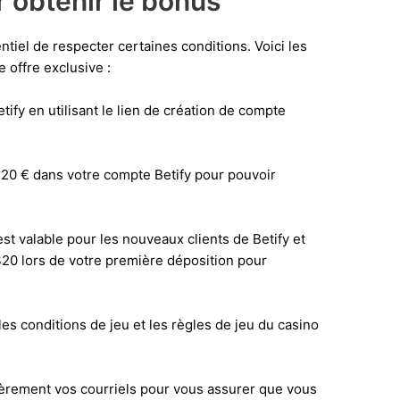
r obtenir le bonus
entiel de respecter certaines conditions. Voici les
 offre exclusive :
ify en utilisant le lien de création de compte
20 € dans votre compte Betify pour pouvoir
est valable pour les nouveaux clients de Betify et
20 lors de votre première déposition pour
les conditions de jeu et les règles de jeu du casino
ulièrement vos courriels pour vous assurer que vous