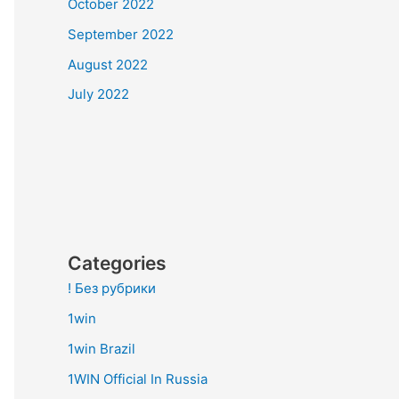
October 2022
September 2022
August 2022
July 2022
Categories
! Без рубрики
1win
1win Brazil
1WIN Official In Russia