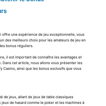
urs
i offre une expérience de jeu exceptionnelle, vous
’un des meilleurs choix pour les amateurs de jeu en
 des bonus réguliers.
re, il est important de connaître les avantages et
. Dans cet article, nous allons vous présenter les
fy Casino, ainsi que les bonus exclusifs que vous
é de jeux, allant de jeux de table classiques
es jeux de hasard comme le poker et les machines à