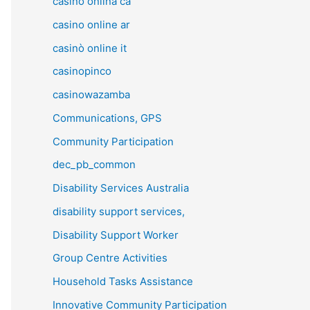
casino onlina ca
casino online ar
casinò online it
casinopinco
casinowazamba
Communications, GPS
Community Participation
dec_pb_common
Disability Services Australia
disability support services,
Disability Support Worker
Group Centre Activities
Household Tasks Assistance
Innovative Community Participation