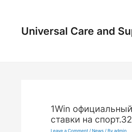
Skip
to
content
Universal Care and Su
1Win официальный
ставки на спорт.3
Leave a Comment
/
News
/ By
admin