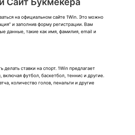
й Сайт Букмекера
ваться на официальном сайте 1Win. Это можно
рация” и заполнив форму регистрации. Вам
е данные, такие как имя, фамилия, email и
 делать ставки на спорт. 1Win предлагает
 включая футбол, баскетбол, теннис и другие.
тча, количество голов, пенальти и другие