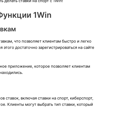
ь делать ставки на спорт с 1Win!
Функции 1Win
авкам
тавкам, что позволяет клиентам быстро и легко
я этого достаточно зарегистрироваться на сайте
ьное приложение, которое позволяет клиентам
 находились.
в ставок, включая ставки на спорт, киберспорт,
ое. Клиенты могут выбрать тип ставки, который