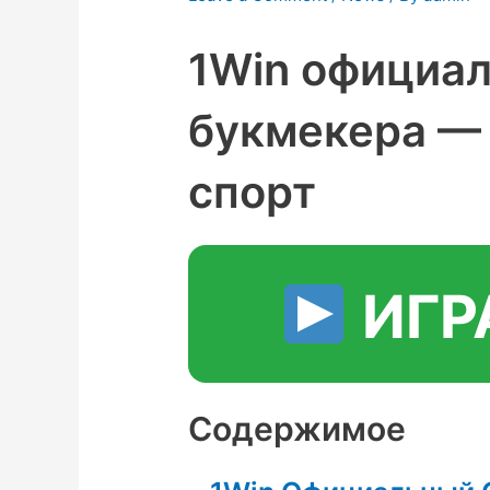
1Win официал
букмекера — 
спорт
ИГР
Содержимое