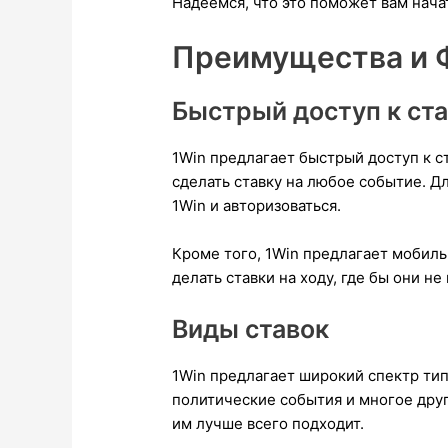
Надеемся, что это поможет вам начат
Преимущества и 
Быстрый доступ к ст
1Win предлагает быстрый доступ к с
сделать ставку на любое событие. Дл
1Win и авторизоваться.
Кроме того, 1Win предлагает мобил
делать ставки на ходу, где бы они не
Виды ставок
1Win предлагает широкий спектр типо
политические события и многое друг
им лучше всего подходит.