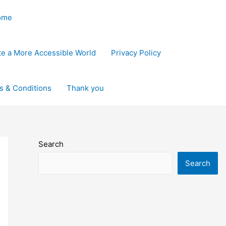
ome
ate a More Accessible World
Privacy Policy
s & Conditions
Thank you
Search
Search