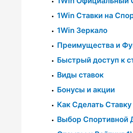
1Win Официальный 
1Win Ставки на Спо
1Win Зеркало
Преимущества и Фу
Быстрый доступ к с
Виды ставок
Бонусы и акции
Как Сделать Ставку
Выбор Спортивной 