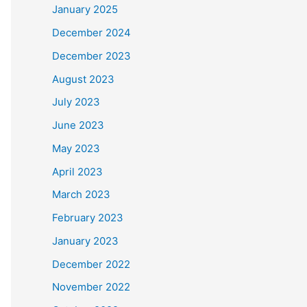
January 2025
December 2024
December 2023
August 2023
July 2023
June 2023
May 2023
April 2023
March 2023
February 2023
January 2023
December 2022
November 2022