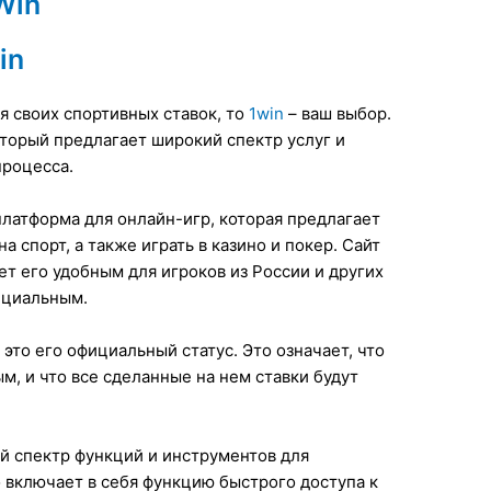
Win
in
 своих спортивных ставок, то
1win
– ваш выбор.
торый предлагает широкий спектр услуг и
процесса.
 платформа для онлайн-игр, которая предлагает
а спорт, а также играть в казино и покер. Сайт
ет его удобным для игроков из России и других
фициальным.
это его официальный статус. Это означает, что
м, и что все сделанные на нем ставки будут
й спектр функций и инструментов для
 включает в себя функцию быстрого доступа к