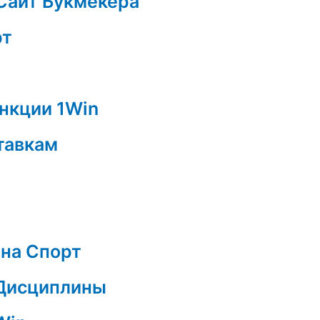
Сайт Букмекера
рт
нкции 1Win
тавкам
 на Спорт
Дисциплины