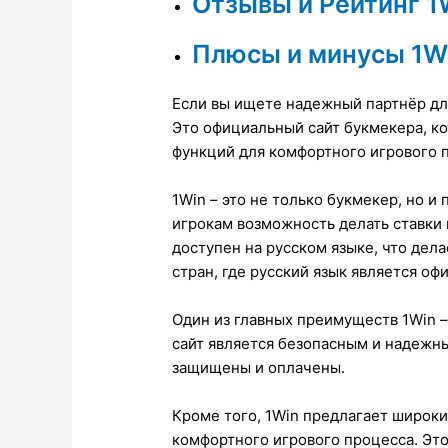
Отзывы и Рейтинг 1
Плюсы и минусы 1W
Если вы ищете надежный партнёр для
Это официальный сайт букмекера, ко
функций для комфортного игрового 
1Win – это не только букмекер, но и
игрокам возможность делать ставки н
доступен на русском языке, что дела
стран, где русский язык является о
Один из главных преимуществ 1Win – 
сайт является безопасным и надежны
защищены и оплачены.
Кроме того, 1Win предлагает широки
комфортного игрового процесса. Это