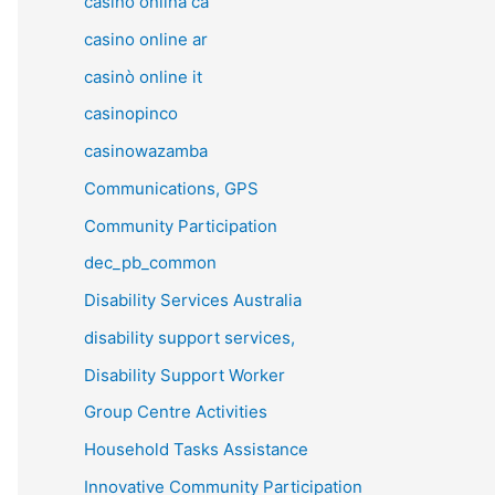
casino onlina ca
casino online ar
casinò online it
casinopinco
casinowazamba
Communications, GPS
Community Participation
dec_pb_common
Disability Services Australia
disability support services,
Disability Support Worker
Group Centre Activities
Household Tasks Assistance
Innovative Community Participation