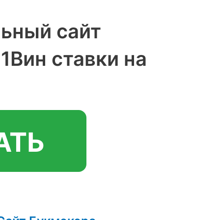
ьный сайт
1Вин ставки на
АТЬ