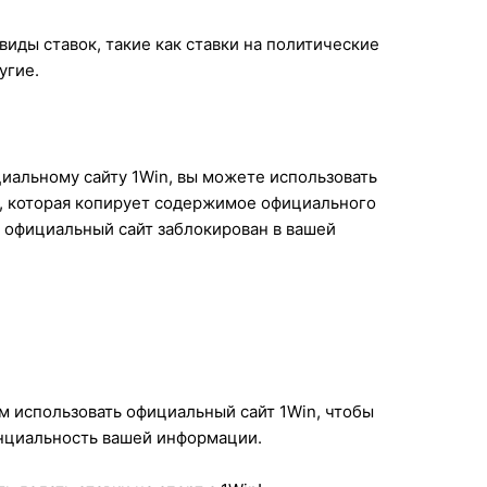
виды ставок, такие как ставки на политические
угие.
иальному сайту 1Win, вы можете использовать
а, которая копирует содержимое официального
и официальный сайт заблокирован в вашей
м использовать официальный сайт 1Win, чтобы
нциальность вашей информации.