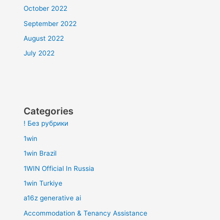
October 2022
September 2022
August 2022
July 2022
Categories
! Без рубрики
1win
1win Brazil
1WIN Official In Russia
1win Turkiye
a16z generative ai
Accommodation & Tenancy Assistance