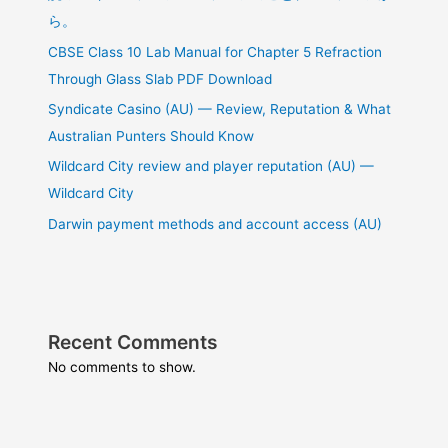
ら。
CBSE Class 10 Lab Manual for Chapter 5 Refraction
Through Glass Slab PDF Download
Syndicate Casino (AU) — Review, Reputation & What
Australian Punters Should Know
Wildcard City review and player reputation (AU) —
Wildcard City
Darwin payment methods and account access (AU)
Recent Comments
No comments to show.