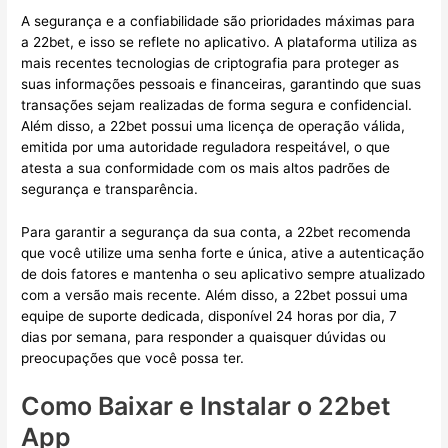
A segurança e a confiabilidade são prioridades máximas para
a 22bet, e isso se reflete no aplicativo. A plataforma utiliza as
mais recentes tecnologias de criptografia para proteger as
suas informações pessoais e financeiras, garantindo que suas
transações sejam realizadas de forma segura e confidencial.
Além disso, a 22bet possui uma licença de operação válida,
emitida por uma autoridade reguladora respeitável, o que
atesta a sua conformidade com os mais altos padrões de
segurança e transparência.
Para garantir a segurança da sua conta, a 22bet recomenda
que você utilize uma senha forte e única, ative a autenticação
de dois fatores e mantenha o seu aplicativo sempre atualizado
com a versão mais recente. Além disso, a 22bet possui uma
equipe de suporte dedicada, disponível 24 horas por dia, 7
dias por semana, para responder a quaisquer dúvidas ou
preocupações que você possa ter.
Como Baixar e Instalar o 22bet
App