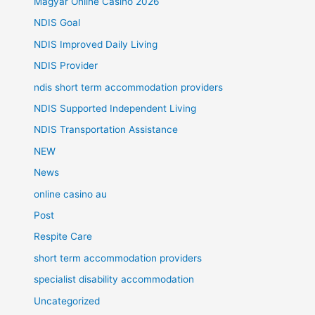
Magyar Online Casino 2026
NDIS Goal
NDIS Improved Daily Living
NDIS Provider
ndis short term accommodation providers
NDIS Supported Independent Living
NDIS Transportation Assistance
NEW
News
online casino au
Post
Respite Care
short term accommodation providers
specialist disability accommodation
Uncategorized