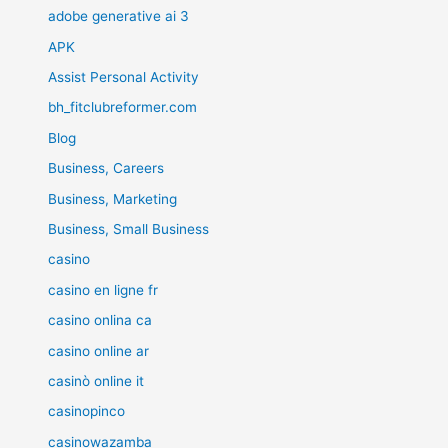
adobe generative ai 3
APK
Assist Personal Activity
bh_fitclubreformer.com
Blog
Business, Careers
Business, Marketing
Business, Small Business
casino
casino en ligne fr
casino onlina ca
casino online ar
casinò online it
casinopinco
casinowazamba