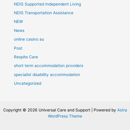
NDIS Supported Independent Living
NDIS Transportation Assistance
NEW
News
online casino au
Post
Respite Care
short term accommodation providers
specialist disability accommodation
Uncategorized
Copyright © 2026 Universal Care and Support | Powered by
Astra
WordPress Theme