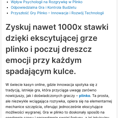
Wpływ Psychologii na Rozgrywkę w Plinko
Odpowiedzialna Gra i Kontrola Budżetu
Przyszłość Gry Plinko – Innowacje i Rozwój Technologii
Zyskuj nawet 1000x stawki
dzięki ekscytującej grze
plinko i poczuj dreszcz
emocji przy każdym
spadającym kulce.
W świecie kasyn online, gdzie innowacja spotyka się z
tradycją, istnieje gra, która przyciąga uwagę zarówno
nowicjuszy, jak i doświadczonych graczy –
plinko
. Ta prosta,
ale niezwykle wciągająca rozrywka, opiera się na elementarnej
mechanice szczęścia, oferując jednocześnie ekscytujące
możliwości wygranej. Gra w plinko to doskonały sposób na
spędzenie czasu i sprawdzenie swojej fortuny, a jej intuicyjny