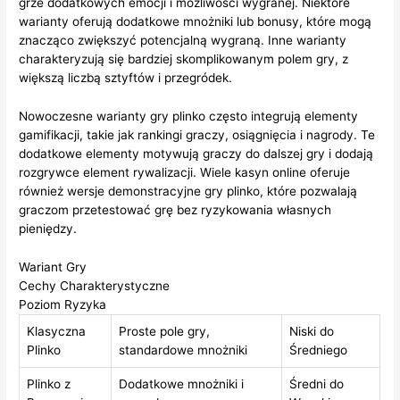
grze dodatkowych emocji i możliwości wygranej. Niektóre
warianty oferują dodatkowe mnożniki lub bonusy, które mogą
znacząco zwiększyć potencjalną wygraną. Inne warianty
charakteryzują się bardziej skomplikowanym polem gry, z
większą liczbą sztyftów i przegródek.
Nowoczesne warianty gry plinko często integrują elementy
gamifikacji, takie jak rankingi graczy, osiągnięcia i nagrody. Te
dodatkowe elementy motywują graczy do dalszej gry i dodają
rozgrywce element rywalizacji. Wiele kasyn online oferuje
również wersje demonstracyjne gry plinko, które pozwalają
graczom przetestować grę bez ryzykowania własnych
pieniędzy.
Wariant Gry
Cechy Charakterystyczne
Poziom Ryzyka
Klasyczna
Proste pole gry,
Niski do
Plinko
standardowe mnożniki
Średniego
Plinko z
Dodatkowe mnożniki i
Średni do