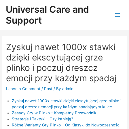
Skip
Universal Care and
to
content
Support
Main
Men
Zyskuj nawet 1000x stawki
dzięki ekscytującej grze
plinko i poczuj dreszcz
emocji przy każdym spadaj
Leave a Comment
/
Post
/ By
admin
Zyskuj nawet 1000x stawki dzięki ekscytującej grze plinko i
poczuj dreszcz emocji przy każdym spadającym kulce.
Zasady Gry w Plinko – Kompletny Przewodnik
Strategie i Taktyki – Czy Istnieją?
Różne Warianty Gry Plinko – Od Klasyki do Nowoczesności