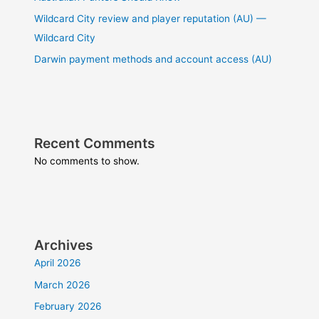
Wildcard City review and player reputation (AU) —
Wildcard City
Darwin payment methods and account access (AU)
Recent Comments
No comments to show.
Archives
April 2026
March 2026
February 2026