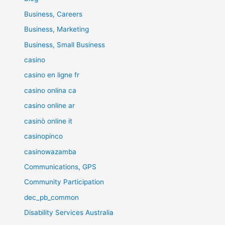
Business, Careers
Business, Marketing
Business, Small Business
casino
casino en ligne fr
casino onlina ca
casino online ar
casinò online it
casinopinco
casinowazamba
Communications, GPS
Community Participation
dec_pb_common
Disability Services Australia