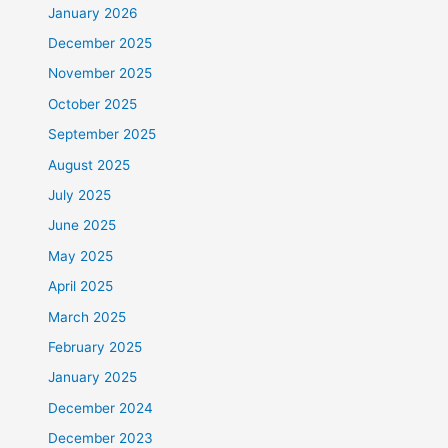
January 2026
December 2025
November 2025
October 2025
September 2025
August 2025
July 2025
June 2025
May 2025
April 2025
March 2025
February 2025
January 2025
December 2024
December 2023