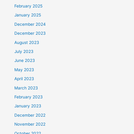
February 2025
January 2025
December 2024
December 2023
August 2023
July 2023
June 2023
May 2023
April 2023
March 2023
February 2023
January 2023
December 2022
November 2022
October 2022