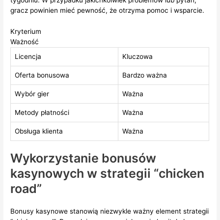
tygodniu. W przypadku jakichkolwiek problemów lub pytań,
gracz powinien mieć pewność, że otrzyma pomoc i wsparcie.
Kryterium
Ważność
Licencja
Kluczowa
Oferta bonusowa
Bardzo ważna
Wybór gier
Ważna
Metody płatności
Ważna
Obsługa klienta
Ważna
Wykorzystanie bonusów
kasynowych w strategii “chicken
road”
Bonusy kasynowe stanowią niezwykle ważny element strategii