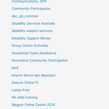
Communications, GPS
Community Participation
dec_pb_common
Disability Services Australia
disability support services,
Disability Support Worker
Group Centre Activities
Household Tasks Assistance
Innovative Community Participation
jan4
kasyno bonus bez depozytu
Kasyno Online PL
Latest Post
life skills training
Magyar Online Casino 2026