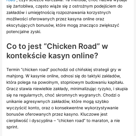
się żartobliwa, często wiąże się z ostrożnym podejściem do
zakładów i umiejętnością rozpoznawania korzystnych
możliwości oferowanych przez kasyna online oraz
ekscytujących bonusów, które mogą znacząco zwiększyć
potencjalne zyski.
Co to jest “Chicken Road” w
kontekście kasyn online?
Termin “chicken road” pochodzi od chińskiej strategii gry w
mahjong. W kasynie online, odnosi się do taktyki zakładów,
która polega na powolnym, stopniowym budowaniu kapitału.
Gracz stawia niewielkie zakłady, minimalizując ryzyko, i skupia
się na regularnych, choć skromnych wygranych. Chodzi o
unikanie agresywnych zakładów, które mogą szybko
wyczyścić konto, oraz o konsekwentne wykorzystywanie
bonusów oferowanych przez kasyno. Kluczowe jest
cierpliwość i dyscyplina – “chicken road” to maraton, a nie
sprint.