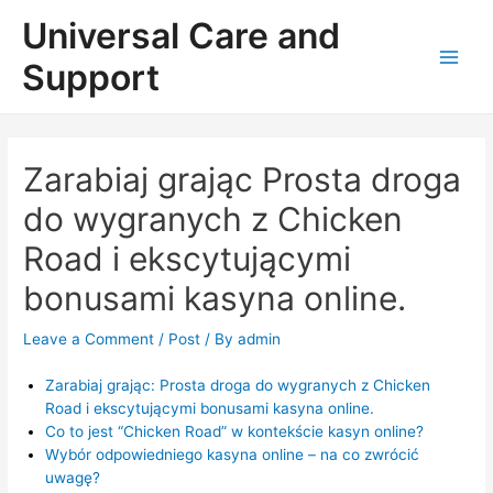
Skip
Universal Care and
to
content
Support
Main
Men
Zarabiaj grając Prosta droga
do wygranych z Chicken
Road i ekscytującymi
bonusami kasyna online.
Leave a Comment
/
Post
/ By
admin
Zarabiaj grając: Prosta droga do wygranych z Chicken
Road i ekscytującymi bonusami kasyna online.
Co to jest “Chicken Road” w kontekście kasyn online?
Wybór odpowiedniego kasyna online – na co zwrócić
uwagę?