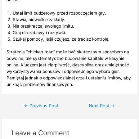
Ustal limit budżetowy przed rozpoczęciem gry.
Stawiaj niewielkie zakłady.
Nie przekraczaj swojego limitu.
Graj dla zabawy i rozrywki.
Szukaj pomocy, jeśli czujesz, że tracisz kontrolę.
Strategia “chicken road” może być skutecznym sposobem na
powolne, ale systematyczne budowanie kapitału w kasynie
online. Kluczem jest cierpliwość, dyscyplina oraz umiejętność
wykorzystywania bonusów i odpowiedniego wyboru gier.
Pamiętaj jednak o odpowiedzialnej grze i ustalaniu limitów, aby
uniknąć problemów finansowych.
Post
←
Previous Post
Next Post
→
navigation
Leave a Comment