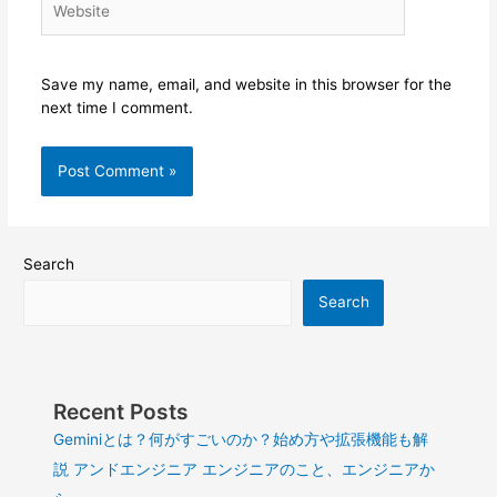
Save my name, email, and website in this browser for the
next time I comment.
Search
Search
Recent Posts
Geminiとは？何がすごいのか？始め方や拡張機能も解
説 アンドエンジニア エンジニアのこと、エンジニアか