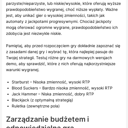
parzyste/nieparzyste, lub niskie/wysokie, które oferują wyższe
prawdopodobieństwo wygranej, choć niższe wypłaty. Ważne
jest, aby unikać gier o wysokiej zmienności, takich jak
automaty z jackpotami progresywnymi. Chociaż jackpoty
mogą oferować ogromne wygrane, prawdopodobieństwo ich
zdobycia jest niezwykle niskie.
Pamiętaj, aby przed rozpoczęciem gry dokładnie zapoznać się
z zasadami danej gry i wybrać tę, która najlepiej pasuje do
Twojej strategii. Testuj różne gry na darmowych wersjach
demo, aby sprawdzić, które z nich oferują najkorzystniejsze
warunki wygranej.
Starburst – Nisoka zmienność, wysoki RTP
Blood Suckers – Bardzo nisoka zmienność, wysoki RTP
Jack Hammer – Niska zmienność, dobry RTP
Blackjack (z optymalną strategią)
Ruletka (zewnętrzne pola)
Zarządzanie budżetem i