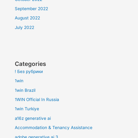
September 2022
August 2022
July 2022
Categories
! Без рубрики
1win
1win Brazil
1WIN Official In Russia
1win Turkiye
a16z generative ai
Accommodation & Tenancy Assistance
adobe generative ai 3