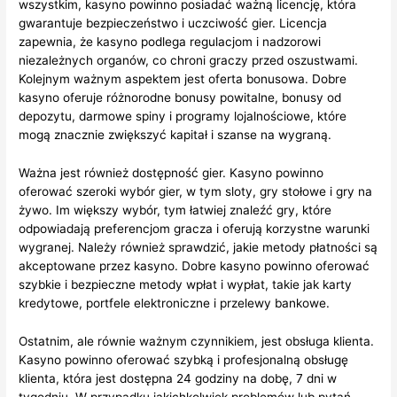
wszystkim, kasyno powinno posiadać ważną licencję, która
gwarantuje bezpieczeństwo i uczciwość gier. Licencja
zapewnia, że kasyno podlega regulacjom i nadzorowi
niezależnych organów, co chroni graczy przed oszustwami.
Kolejnym ważnym aspektem jest oferta bonusowa. Dobre
kasyno oferuje różnorodne bonusy powitalne, bonusy od
depozytu, darmowe spiny i programy lojalnościowe, które
mogą znacznie zwiększyć kapitał i szanse na wygraną.
Ważna jest również dostępność gier. Kasyno powinno
oferować szeroki wybór gier, w tym sloty, gry stołowe i gry na
żywo. Im większy wybór, tym łatwiej znaleźć gry, które
odpowiadają preferencjom gracza i oferują korzystne warunki
wygranej. Należy również sprawdzić, jakie metody płatności są
akceptowane przez kasyno. Dobre kasyno powinno oferować
szybkie i bezpieczne metody wpłat i wypłat, takie jak karty
kredytowe, portfele elektroniczne i przelewy bankowe.
Ostatnim, ale równie ważnym czynnikiem, jest obsługa klienta.
Kasyno powinno oferować szybką i profesjonalną obsługę
klienta, która jest dostępna 24 godziny na dobę, 7 dni w