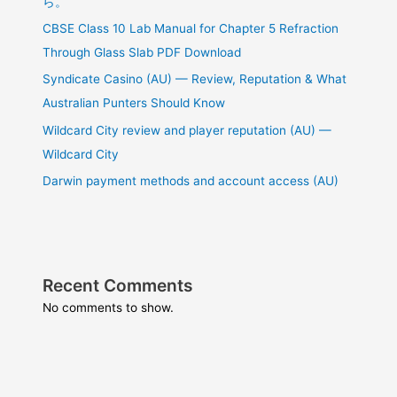
ら。
CBSE Class 10 Lab Manual for Chapter 5 Refraction
Through Glass Slab PDF Download
Syndicate Casino (AU) — Review, Reputation & What
Australian Punters Should Know
Wildcard City review and player reputation (AU) —
Wildcard City
Darwin payment methods and account access (AU)
Recent Comments
No comments to show.