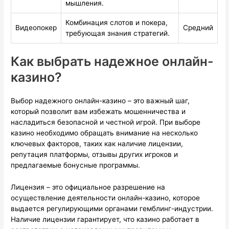
мышления.
Комбинация слотов и покера,
Видеопокер
Средний
требующая знания стратегий.
Как выбрать надежное онлайн-
казино?
Выбор надежного онлайн-казино – это важный шаг,
который позволит вам избежать мошенничества и
насладиться безопасной и честной игрой. При выборе
казино необходимо обращать внимание на несколько
ключевых факторов, таких как наличие лицензии,
репутация платформы, отзывы других игроков и
предлагаемые бонусные программы.
Лицензия – это официальное разрешение на
осуществление деятельности онлайн-казино, которое
выдается регулирующими органами гемблинг-индустрии.
Наличие лицензии гарантирует, что казино работает в