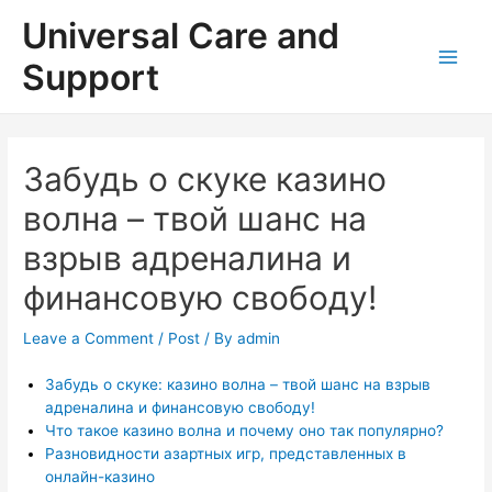
Skip
Universal Care and
to
content
Support
Main
Men
Забудь о скуке казино
волна – твой шанс на
взрыв адреналина и
финансовую свободу!
Leave a Comment
/
Post
/ By
admin
Забудь о скуке: казино волна – твой шанс на взрыв
адреналина и финансовую свободу!
Что такое казино волна и почему оно так популярно?
Разновидности азартных игр, представленных в
онлайн-казино