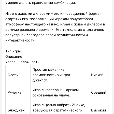
умения делать правильные комбинации.
Игры с живыми дилерами – это инновационный формат
азартных игр, позволяющий игрокам почувствовать
атмосферу настоящего казино, играя с живым дилером в
режиме реального времени. Эта технология стала очень
популярной благодаря своей реалистичности и
интерактивности.
Тип игры
Описание
Уровень сложности
Простая механика,
Слоты
возможность выиграть
Низкий
джекпот.
Игра с колесом и шариком,
Рулетка
Средний
основанная на удаче.
Игра с целью набрать 21 очко,
Блэкджек
требующая стратегического
Высокий