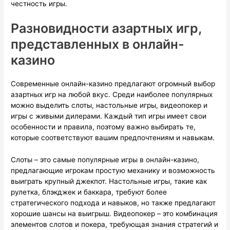
честность игры.
Разновидности азартных игр,
представленных в онлайн-
казино
Современные онлайн-казино предлагают огромный выбор
азартных игр на любой вкус. Среди наиболее популярных
можно выделить слоты, настольные игры, видеопокер и
игры с живыми дилерами. Каждый тип игры имеет свои
особенности и правила, поэтому важно выбирать те,
которые соответствуют вашим предпочтениям и навыкам.
Слоты – это самые популярные игры в онлайн-казино,
предлагающие игрокам простую механику и возможность
выиграть крупный джекпот. Настольные игры, такие как
рулетка, блэкджек и баккара, требуют более
стратегического подхода и навыков, но также предлагают
хорошие шансы на выигрыш. Видеопокер – это комбинация
элементов слотов и покера, требующая знания стратегий и