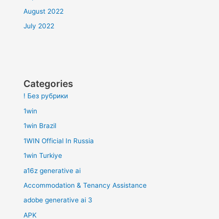
August 2022
July 2022
Categories
! Без рубрики
1win
1win Brazil
1WIN Official In Russia
1win Turkiye
a16z generative ai
Accommodation & Tenancy Assistance
adobe generative ai 3
APK