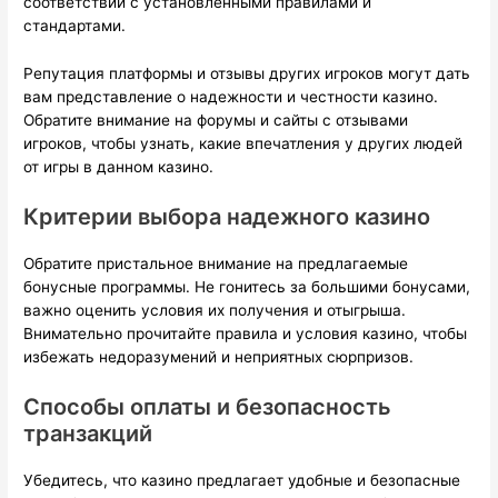
соответствии с установленными правилами и
стандартами.
Репутация платформы и отзывы других игроков могут дать
вам представление о надежности и честности казино.
Обратите внимание на форумы и сайты с отзывами
игроков, чтобы узнать, какие впечатления у других людей
от игры в данном казино.
Критерии выбора надежного казино
Обратите пристальное внимание на предлагаемые
бонусные программы. Не гонитесь за большими бонусами,
важно оценить условия их получения и отыгрыша.
Внимательно прочитайте правила и условия казино, чтобы
избежать недоразумений и неприятных сюрпризов.
Способы оплаты и безопасность
транзакций
Убедитесь, что казино предлагает удобные и безопасные