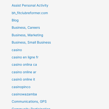
Assist Personal Activity
bh_fitclubreformer.com
Blog
Business, Careers
Business, Marketing
Business, Small Business
casino
casino en ligne fr
casino onlina ca
casino online ar
casinò online it
casinopinco
casinowazamba
Communications, GPS
Community Participation