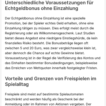
Unterschiedliche Voraussetzungen für
Echtgeldbonus ohne Einzahlung
Der Echtgeldbonus ohne Einzahlung ist eine spezielle
Promotion, bei der Spieler echtes Geld erhalten, ohne eine
Einzahlung tätigen zu müssen. Dies erfolgt meist durch die
Registrierung oder als Willkommensgeschenk. Laut Studien
bietet dieses Angebot eine niedrigere Einstiegshürde, da kein
finanzielles Risiko besteht. Die Bonusbeträge liegen oft
zwischen 5 und 20 Euro, was zwar vergleichsweise klein ist,
aber dennoch die Chance auf echte Gewinne bietet.
Voraussetzung ist in der Regel die Verifizierung des Kontos und
das Einhalten bestimmter Bonusbedingungen, beispielsweise
das Erreichen von Wettquoten innerhalb festgelegter Fristen.
Vorteile und Grenzen von Freispielen im
Spielalltag
Freispiele sind meist auf bestimmte Spielautomaten
beschränkt und werden häufig als Geschenk bei der
Anmeldung oder im Rahmen von Aktionen vergeben. Der