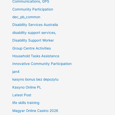
Communications, GPS
Community Participation
dec_pb_common
Disability Services Australia
disability support services,
Disability Support Worker
Group Centre Activities
Household Tasks Assistance
Innovative Community Participation
jan4
kasyno bonus bez depozytu
Kasyno Online PL
Latest Post
life skills training
Magyar Online Casino 2026