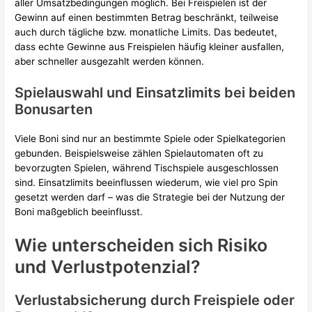
aller Umsatzbedingungen möglich. Bei Freispielen ist der
Gewinn auf einen bestimmten Betrag beschränkt, teilweise
auch durch tägliche bzw. monatliche Limits. Das bedeutet,
dass echte Gewinne aus Freispielen häufig kleiner ausfallen,
aber schneller ausgezahlt werden können.
Spielauswahl und Einsatzlimits bei beiden
Bonusarten
Viele Boni sind nur an bestimmte Spiele oder Spielkategorien
gebunden. Beispielsweise zählen Spielautomaten oft zu
bevorzugten Spielen, während Tischspiele ausgeschlossen
sind. Einsatzlimits beeinflussen wiederum, wie viel pro Spin
gesetzt werden darf – was die Strategie bei der Nutzung der
Boni maßgeblich beeinflusst.
Wie unterscheiden sich Risiko
und Verlustpotenzial?
Verlustabsicherung durch Freispiele oder