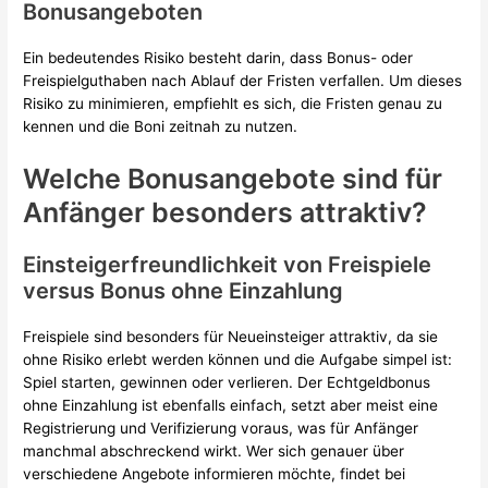
Bonusangeboten
Ein bedeutendes Risiko besteht darin, dass Bonus- oder
Freispielguthaben nach Ablauf der Fristen verfallen. Um dieses
Risiko zu minimieren, empfiehlt es sich, die Fristen genau zu
kennen und die Boni zeitnah zu nutzen.
Welche Bonusangebote sind für
Anfänger besonders attraktiv?
Einsteigerfreundlichkeit von Freispiele
versus Bonus ohne Einzahlung
Freispiele sind besonders für Neueinsteiger attraktiv, da sie
ohne Risiko erlebt werden können und die Aufgabe simpel ist:
Spiel starten, gewinnen oder verlieren. Der Echtgeldbonus
ohne Einzahlung ist ebenfalls einfach, setzt aber meist eine
Registrierung und Verifizierung voraus, was für Anfänger
manchmal abschreckend wirkt. Wer sich genauer über
verschiedene Angebote informieren möchte, findet bei