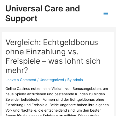
Skip
Universal Care and
to
content
Support
Main
Men
Vergleich: Echtgeldbonus
ohne Einzahlung vs.
Freispiele – was lohnt sich
mehr?
Leave a Comment
/
Uncategorized
/ By
admin
Online Casinos nutzen eine Vielzahl von Bonusangeboten, um
neue Spieler anzuziehen und bestehende Kunden zu binden.
Zwei der beliebtesten Formen sind der Echtgeldbonus ohne
Einzahlung und Freispiele. Beide Angebote haben ihre eigenen
Vor- und Nachteile, die entscheidend sind, um den besten
Bonus für die eigenen Spielziele zu wählen. Dieser Artikel