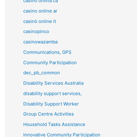
casino onlina ca
casino online ar
casinò online it
casinopinco
casinowazamba
Communications, GPS
Community Participation
dec_pb_common
Disability Services Australia
disability support services,
Disability Support Worker
Group Centre Activities
Household Tasks Assistance
Innovative Community Participation