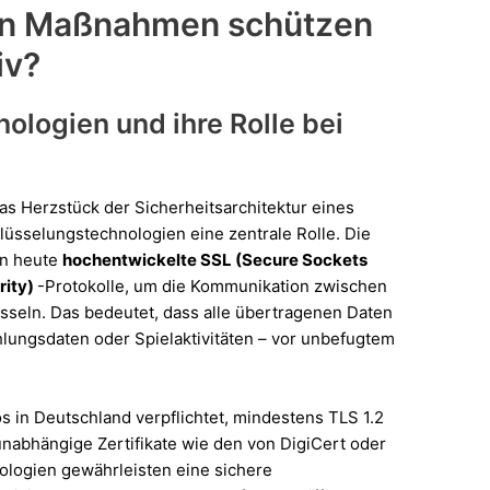
en Maßnahmen schützen
iv?
ologien und ihre Rolle bei
as Herzstück der Sicherheitsarchitektur eines
lüsselungstechnologien eine zentrale Rolle. Die
en heute
hochentwickelte SSL (Secure Sockets
rity)
-Protokolle, um die Kommunikation zwischen
sseln. Das bedeutet, dass alle übertragenen Daten
hlungsdaten oder Spielaktivitäten – vor unbefugtem
s in Deutschland verpflichtet, mindestens TLS 1.2
nabhängige Zertifikate wie den von DigiCert oder
nologien gewährleisten eine sichere