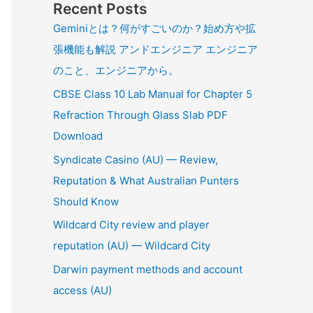
Recent Posts
Geminiとは？何がすごいのか？始め方や拡
張機能も解説 アンドエンジニア エンジニア
のこと、エンジニアから。
CBSE Class 10 Lab Manual for Chapter 5
Refraction Through Glass Slab PDF
Download
Syndicate Casino (AU) — Review,
Reputation & What Australian Punters
Should Know
Wildcard City review and player
reputation (AU) — Wildcard City
Darwin payment methods and account
access (AU)