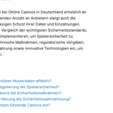
it bei Online Casinos in Deutschland erheblich an
nden Anzahl an Anbietern steigt auch die
ssigen Schutz ihrer Daten und Einzahlungen.
en Vergleich der wichtigsten Sicherheitsstandards,
implementieren, um Spielersicherheit zu
echnische Maßnahmen, regulatorische Vorgaben,
fahrung sowie innovative Technologien ein, um
n.
ützen Nutzerdaten effektiv?
egulierung die Spielersicherheit?
parenz bei Sicherheitsmaßnahmen?
rerfahrung die Sicherheitswahrnehmung?
etzen führende Casinos ein?