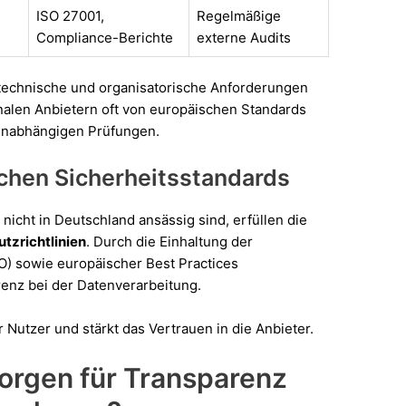
ISO 27001,
Regelmäßige
Compliance-Berichte
externe Audits
technische und organisatorische Anforderungen
tionalen Anbietern oft von europäischen Standards
 unabhängigen Prüfungen.
schen Sicherheitsstandards
nicht in Deutschland ansässig sind, erfüllen die
tzrichtlinien
. Durch die Einhaltung der
 sowie europäischer Best Practices
enz bei der Datenverarbeitung.
r Nutzer und stärkt das Vertrauen in die Anbieter.
orgen für Transparenz