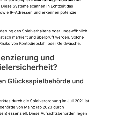
. Diese Systeme scannen in Echtzeit das
sowie IP-Adressen und erkennen potenziell
Änderung des Spielverhaltens oder ungewöhnlich
atisch markiert und überprüft werden. Solche
isiko von Kontodiebstahl oder Geldwäsche.
zenzierung und
ielersicherheit?
en Glücksspielbehörde und
rktes durch die Spielverordnung im Juli 2021 ist
elbehörde von Mainz (ab 2023 durch
sen) essenziell. Diese Aufsichtsbehörden legen