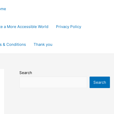
ome
ate a More Accessible World
Privacy Policy
s & Conditions
Thank you
Search
Search