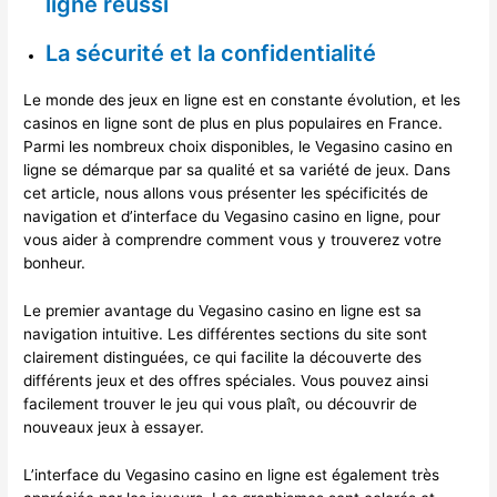
ligne réussi
La sécurité et la confidentialité
Le monde des jeux en ligne est en constante évolution, et les
casinos en ligne sont de plus en plus populaires en France.
Parmi les nombreux choix disponibles, le Vegasino casino en
ligne se démarque par sa qualité et sa variété de jeux. Dans
cet article, nous allons vous présenter les spécificités de
navigation et d’interface du Vegasino casino en ligne, pour
vous aider à comprendre comment vous y trouverez votre
bonheur.
Le premier avantage du Vegasino casino en ligne est sa
navigation intuitive. Les différentes sections du site sont
clairement distinguées, ce qui facilite la découverte des
différents jeux et des offres spéciales. Vous pouvez ainsi
facilement trouver le jeu qui vous plaît, ou découvrir de
nouveaux jeux à essayer.
L’interface du Vegasino casino en ligne est également très