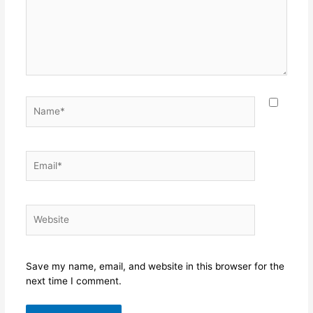
Name*
Email*
Website
Save my name, email, and website in this browser for the
next time I comment.