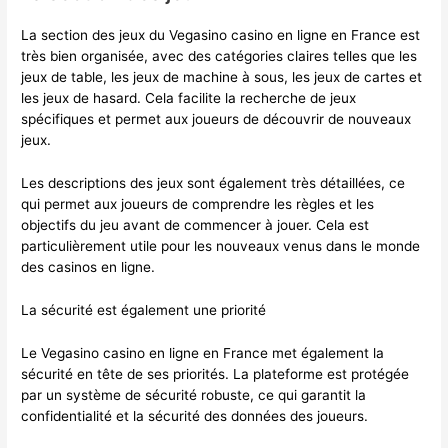
La section des jeux du Vegasino casino en ligne en France est
très bien organisée, avec des catégories claires telles que les
jeux de table, les jeux de machine à sous, les jeux de cartes et
les jeux de hasard. Cela facilite la recherche de jeux
spécifiques et permet aux joueurs de découvrir de nouveaux
jeux.
Les descriptions des jeux sont également très détaillées, ce
qui permet aux joueurs de comprendre les règles et les
objectifs du jeu avant de commencer à jouer. Cela est
particulièrement utile pour les nouveaux venus dans le monde
des casinos en ligne.
La sécurité est également une priorité
Le Vegasino casino en ligne en France met également la
sécurité en tête de ses priorités. La plateforme est protégée
par un système de sécurité robuste, ce qui garantit la
confidentialité et la sécurité des données des joueurs.