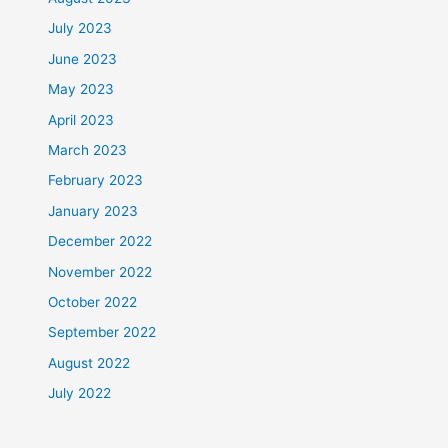
July 2023
June 2023
May 2023
April 2023
March 2023
February 2023
January 2023
December 2022
November 2022
October 2022
September 2022
August 2022
July 2022