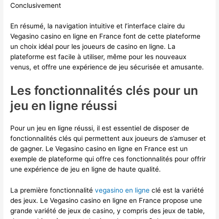
Conclusivement
En résumé, la navigation intuitive et l’interface claire du
Vegasino casino en ligne en France font de cette plateforme
un choix idéal pour les joueurs de casino en ligne. La
plateforme est facile à utiliser, même pour les nouveaux
venus, et offre une expérience de jeu sécurisée et amusante.
Les fonctionnalités clés pour un
jeu en ligne réussi
Pour un jeu en ligne réussi, il est essentiel de disposer de
fonctionnalités clés qui permettent aux joueurs de s’amuser et
de gagner. Le Vegasino casino en ligne en France est un
exemple de plateforme qui offre ces fonctionnalités pour offrir
une expérience de jeu en ligne de haute qualité.
La première fonctionnalité
vegasino en ligne
clé est la variété
des jeux. Le Vegasino casino en ligne en France propose une
grande variété de jeux de casino, y compris des jeux de table,