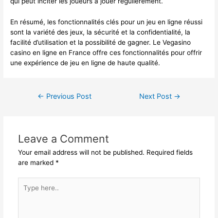
qui peut inciter les joueurs à jouer régulièrement.
En résumé, les fonctionnalités clés pour un jeu en ligne réussi
sont la variété des jeux, la sécurité et la confidentialité, la
facilité d’utilisation et la possibilité de gagner. Le Vegasino
casino en ligne en France offre ces fonctionnalités pour offrir
une expérience de jeu en ligne de haute qualité.
Post
←
Previous Post
Next Post
→
navigation
Leave a Comment
Your email address will not be published.
Required fields
are marked
*
Type
here..