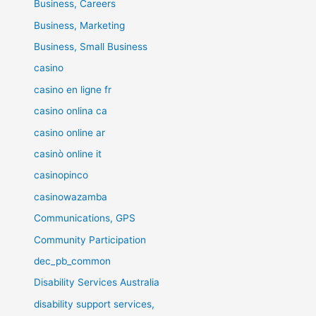
Business, Careers
Business, Marketing
Business, Small Business
casino
casino en ligne fr
casino onlina ca
casino online ar
casinò online it
casinopinco
casinowazamba
Communications, GPS
Community Participation
dec_pb_common
Disability Services Australia
disability support services,