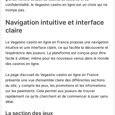
confidentialité, le Vegasino casino en ligne est un choix qui ne
trompe pas.
Navigation intuitive et interface
claire
Le Vegasino casino en ligne en France propose une navigation
intuitive et une interface claire, ce qui facilite la découverte et
l’expérience des joueurs. La plateforme est conçue pour être
facile à utiliser, même pour les nouveaux venus dans le monde
des casinos en ligne.
La page d’accueil du Vegasino casino en ligne en France
présente une vue d’ensemble claire des différentes sections
du site, y compris les jeux, les promotions et les informations
sur les paiements. Cela permet aux joueurs de trouver
rapidement ce qu’ils cherchent et de commencer à jouer sans
délai.
La section des jeux