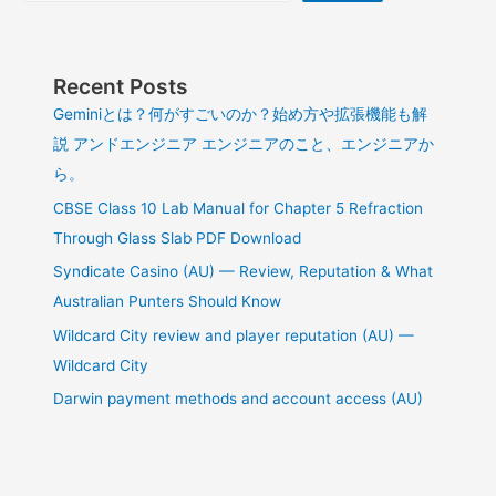
Recent Posts
Geminiとは？何がすごいのか？始め方や拡張機能も解
説 アンドエンジニア エンジニアのこと、エンジニアか
ら。
CBSE Class 10 Lab Manual for Chapter 5 Refraction
Through Glass Slab PDF Download
Syndicate Casino (AU) — Review, Reputation & What
Australian Punters Should Know
Wildcard City review and player reputation (AU) —
Wildcard City
Darwin payment methods and account access (AU)