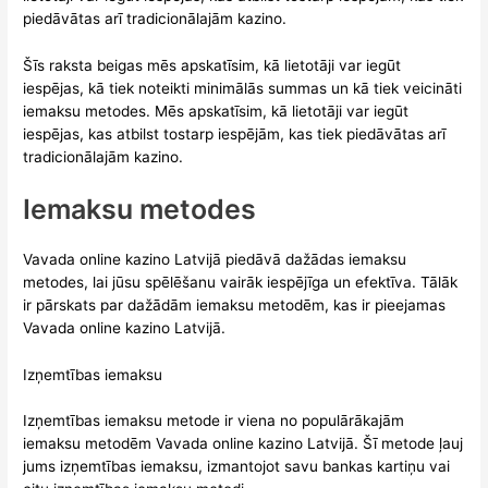
piedāvātas arī tradicionālajām kazino.
Šīs raksta beigas mēs apskatīsim, kā lietotāji var iegūt
iespējas, kā tiek noteikti minimālās summas un kā tiek veicināti
iemaksu metodes. Mēs apskatīsim, kā lietotāji var iegūt
iespējas, kas atbilst tostarp iespējām, kas tiek piedāvātas arī
tradicionālajām kazino.
Iemaksu metodes
Vavada online kazino Latvijā piedāvā dažādas iemaksu
metodes, lai jūsu spēlēšanu vairāk iespējīga un efektīva. Tālāk
ir pārskats par dažādām iemaksu metodēm, kas ir pieejamas
Vavada online kazino Latvijā.
Izņemtības iemaksu
Izņemtības iemaksu metode ir viena no populārākajām
iemaksu metodēm Vavada online kazino Latvijā. Šī metode ļauj
jums izņemtības iemaksu, izmantojot savu bankas kartiņu vai