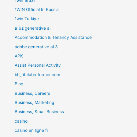
1win Brazil
1WIN Official In Russia
1win Turkiye
a16z generative ai
Accommodation & Tenancy Assistance
adobe generative ai 3
APK
Assist Personal Activity
bh_fitclubreformer.com
Blog
Business, Careers
Business, Marketing
Business, Small Business
casino
casino en ligne fr