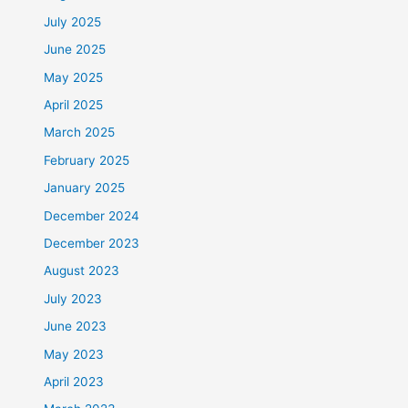
July 2025
June 2025
May 2025
April 2025
March 2025
February 2025
January 2025
December 2024
December 2023
August 2023
July 2023
June 2023
May 2023
April 2023