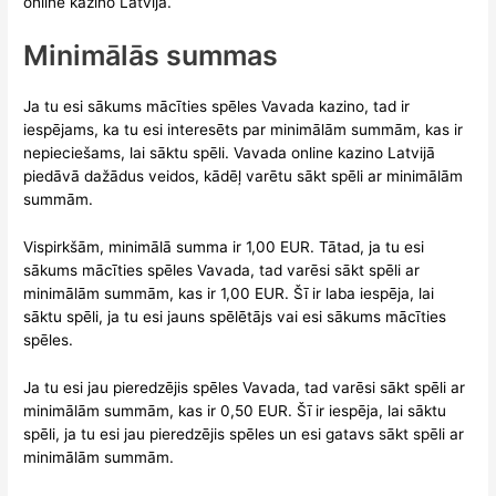
online kazino Latvijā.
Minimālās summas
Ja tu esi sākums mācīties spēles Vavada kazino, tad ir
iespējams, ka tu esi interesēts par minimālām summām, kas ir
nepieciešams, lai sāktu spēli. Vavada online kazino Latvijā
piedāvā dažādus veidos, kādēļ varētu sākt spēli ar minimālām
summām.
Vispirkšām, minimālā summa ir 1,00 EUR. Tātad, ja tu esi
sākums mācīties spēles Vavada, tad varēsi sākt spēli ar
minimālām summām, kas ir 1,00 EUR. Šī ir laba iespēja, lai
sāktu spēli, ja tu esi jauns spēlētājs vai esi sākums mācīties
spēles.
Ja tu esi jau pieredzējis spēles Vavada, tad varēsi sākt spēli ar
minimālām summām, kas ir 0,50 EUR. Šī ir iespēja, lai sāktu
spēli, ja tu esi jau pieredzējis spēles un esi gatavs sākt spēli ar
minimālām summām.