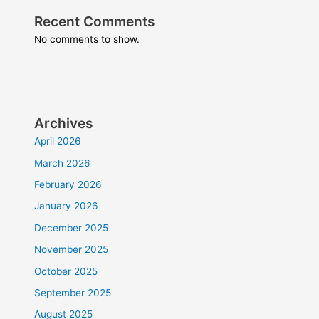
Recent Comments
No comments to show.
Archives
April 2026
March 2026
February 2026
January 2026
December 2025
November 2025
October 2025
September 2025
August 2025