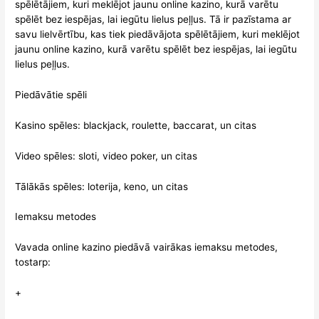
spēlētājiem, kuri meklējot jaunu online kazino, kurā varētu
spēlēt bez iespējas, lai iegūtu lielus peļļus. Tā ir pazīstama ar
savu lielvērtību, kas tiek piedāvājota spēlētājiem, kuri meklējot
jaunu online kazino, kurā varētu spēlēt bez iespējas, lai iegūtu
lielus peļļus.
Piedāvātie spēli
Kasino spēles: blackjack, roulette, baccarat, un citas
Video spēles: sloti, video poker, un citas
Tālākās spēles: loterija, keno, un citas
Iemaksu metodes
Vavada online kazino piedāvā vairākas iemaksu metodes,
tostarp:
+