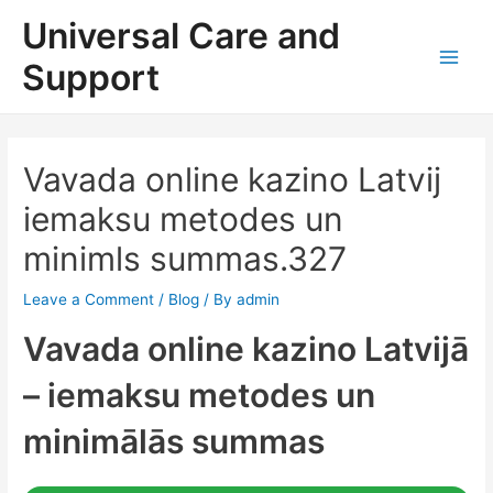
Skip
Universal Care and
to
content
Support
Main
Men
Vavada online kazino Latvij
iemaksu metodes un
minimls summas.327
Leave a Comment
/
Blog
/ By
admin
Vavada online kazino Latvijā
– iemaksu metodes un
minimālās summas