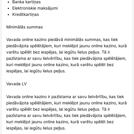
Banka kartiņas
Elektroniskie maksājumi
Kreditkartiņas
Minimālās summas
Vavada online kazino piedāvā minimālās summas, kas tiek
piedāvājota spēlētājiem, kuri meklējot jaunu online kazino, kurā
varētu spēlēt bez iespējas, lai iegūtu lielus peļļus. Tā ir
pazīstama ar savu lielvērtību, kas tiek piedāvājota spēlētājiem,
kuri meklējot jaunu online kazino, kurā varētu spēlēt bez
iespējas, lai iegūtu lielus peļļus.
Vavada LV
Vavada online kazino ir pazīstama ar savu lielvērtību, kas tiek
piedāvājota spēlētājiem, kuri meklējot jaunu online kazino, kurā
varētu spēlēt bez iespējas, lai iegūtu lielus peļļus. Tā ir
pazīstama ar savu lielvērtību, kas tiek piedāvājota spēlētājiem,
kuri meklējot jaunu online kazino, kurā varētu spēlēt bez
iespējas, lai iegūtu lielus peļļus.