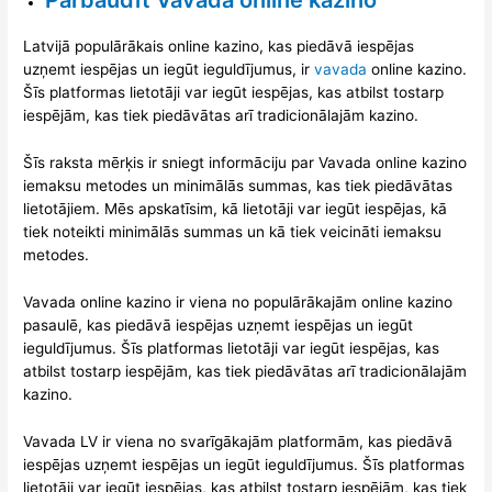
Latvijā populārākais online kazino, kas piedāvā iespējas
uzņemt iespējas un iegūt ieguldījumus, ir
vavada
online kazino.
Šīs platformas lietotāji var iegūt iespējas, kas atbilst tostarp
iespējām, kas tiek piedāvātas arī tradicionālajām kazino.
Šīs raksta mērķis ir sniegt informāciju par Vavada online kazino
iemaksu metodes un minimālās summas, kas tiek piedāvātas
lietotājiem. Mēs apskatīsim, kā lietotāji var iegūt iespējas, kā
tiek noteikti minimālās summas un kā tiek veicināti iemaksu
metodes.
Vavada online kazino ir viena no populārākajām online kazino
pasaulē, kas piedāvā iespējas uzņemt iespējas un iegūt
ieguldījumus. Šīs platformas lietotāji var iegūt iespējas, kas
atbilst tostarp iespējām, kas tiek piedāvātas arī tradicionālajām
kazino.
Vavada LV ir viena no svarīgākajām platformām, kas piedāvā
iespējas uzņemt iespējas un iegūt ieguldījumus. Šīs platformas
lietotāji var iegūt iespējas, kas atbilst tostarp iespējām, kas tiek