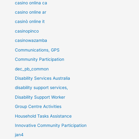
casino onlina ca
casino online ar
casinò online it
casinopinco
casinowazamba
Communications, GPS
Community Participation
dec_pb_common
Disability Services Australia
disability support services,
Disability Support Worker
Group Centre Activities
Household Tasks Assistance
Innovative Community Participation
jan4