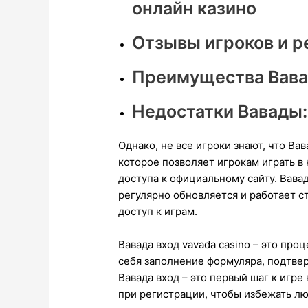
онлайн казино
Отзывы игроков и р
Преимущества Вава
Недостатки Вавады:
Однако, не все игроки знают, что Ва
которое позволяет игрокам играть в 
доступа к официальному сайту. Вавад
регулярно обновляется и работает с
доступ к играм.
Вавада вход vavada casino – это про
себя заполнение формуляра, подтве
Вавада вход – это первый шаг к игре
при регистрации, чтобы избежать л