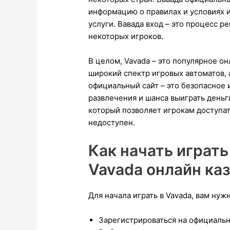
информацию о правилах и условиях и
услуги. Вавада вход – это процесс 
некоторых игроков.
В целом, Vavada – это популярное о
широкий спектр игровых автоматов, 
официальный сайт – это безопасное 
развлечения и шанса выиграть деньг
который позволяет игрокам доступат
недоступен.
Как начать играть
Vavada онлайн ка
Для начала играть в Vavada, вам ну
Зарегистрироваться на официально