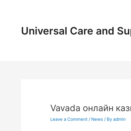
Skip
to
content
Universal Care and Su
Vavada онлайн кази
Leave a Comment
/
News
/ By
admin