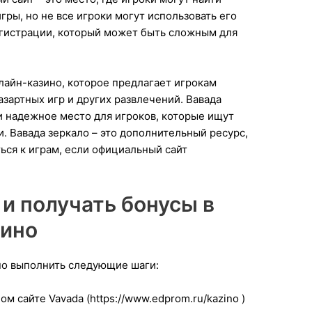
гры, но не все игроки могут использовать его
регистрации, который может быть сложным для
нлайн-казино, которое предлагает игрокам
азартных игр и других развлечений. Вавада
и надежное место для игроков, которые ищут
и. Вавада зеркало – это дополнительный ресурс,
ься к играм, если официальный сайт
 и получать бонусы в
зино
жно выполнить следующие шаги:
м сайте Vavada (https://www.edprom.ru/kazino )