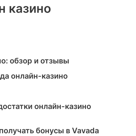
н казино
о: обзор и отзывы
да онлайн-казино
достатки онлайн-казино
 получать бонусы в Vavada