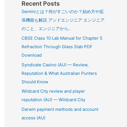
Recent Posts
Geminiとは？何がすごいのか？始め方や拡
張機能も解説 アンドエンジニア エンジニア
のこと、エンジニアから。
CBSE Class 10 Lab Manual for Chapter 5
Refraction Through Glass Slab PDF
Download
Syndicate Casino (AU) — Review,
Reputation & What Australian Punters
Should Know
Wildcard City review and player
reputation (AU) — Wildcard City
Darwin payment methods and account
access (AU)