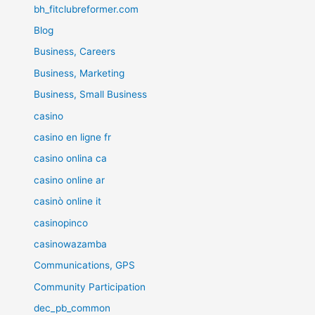
bh_fitclubreformer.com
Blog
Business, Careers
Business, Marketing
Business, Small Business
casino
casino en ligne fr
casino onlina ca
casino online ar
casinò online it
casinopinco
casinowazamba
Communications, GPS
Community Participation
dec_pb_common