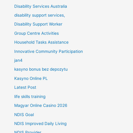
Disability Services Australia
disability support services,
Disability Support Worker
Group Centre Activities
Household Tasks Assistance
Innovative Community Participation
jan4
kasyno bonus bez depozytu
Kasyno Online PL
Latest Post
life skills training
Magyar Online Casino 2026
NDIS Goal
NDIS Improved Daily Living
NDIS Provider