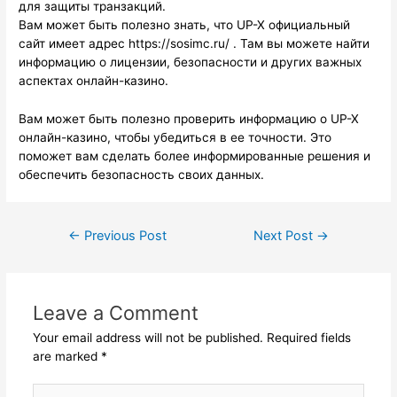
для защиты транзакций.
Вам может быть полезно знать, что UP-X официальный
сайт имеет адрес https://sosimc.ru/ . Там вы можете найти
информацию о лицензии, безопасности и других важных
аспектах онлайн-казино.
Вам может быть полезно проверить информацию о UP-X
онлайн-казино, чтобы убедиться в ее точности. Это
поможет вам сделать более информированные решения и
обеспечить безопасность своих данных.
Post
←
Previous Post
Next Post
→
navigation
Leave a Comment
Your email address will not be published.
Required fields
are marked
*
Type