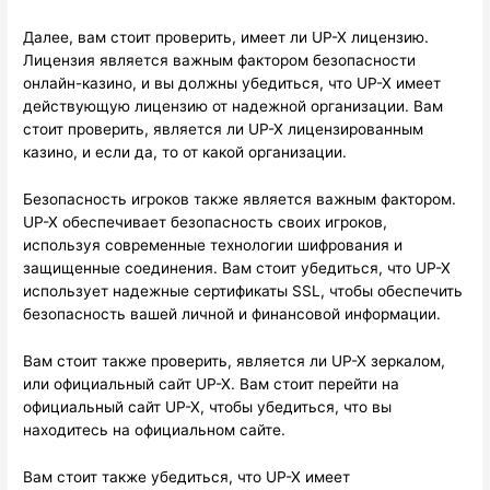
Далее, вам стоит проверить, имеет ли UP-X лицензию.
Лицензия является важным фактором безопасности
онлайн-казино, и вы должны убедиться, что UP-X имеет
действующую лицензию от надежной организации. Вам
стоит проверить, является ли UP-X лицензированным
казино, и если да, то от какой организации.
Безопасность игроков также является важным фактором.
UP-X обеспечивает безопасность своих игроков,
используя современные технологии шифрования и
защищенные соединения. Вам стоит убедиться, что UP-X
использует надежные сертификаты SSL, чтобы обеспечить
безопасность вашей личной и финансовой информации.
Вам стоит также проверить, является ли UP-X зеркалом,
или официальный сайт UP-X. Вам стоит перейти на
официальный сайт UP-X, чтобы убедиться, что вы
находитесь на официальном сайте.
Вам стоит также убедиться, что UP-X имеет