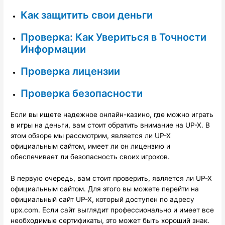
Как защитить свои деньги
Проверка: Как Увериться в Точности
Информации
Проверка лицензии
Проверка безопасности
Если вы ищете надежное онлайн-казино, где можно играть
в игры на деньги, вам стоит обратить внимание на UP-X. В
этом обзоре мы рассмотрим, является ли UP-X
официальным сайтом, имеет ли он лицензию и
обеспечивает ли безопасность своих игроков.
В первую очередь, вам стоит проверить, является ли UP-X
официальным сайтом. Для этого вы можете перейти на
официальный сайт UP-X, который доступен по адресу
upx.com. Если сайт выглядит профессионально и имеет все
необходимые сертификаты, это может быть хороший знак.