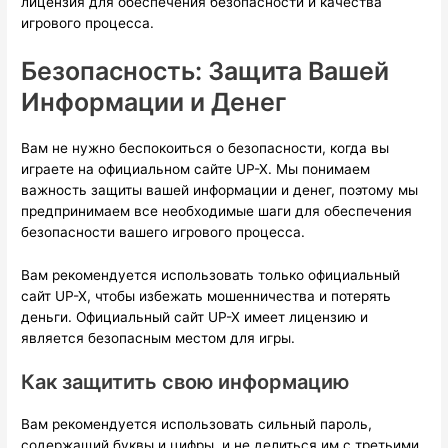
лицензия для обеспечения безопасности и качества
игрового процесса.
Безопасность: Защита Вашей
Информации и Денег
Вам не нужно беспокоиться о безопасности, когда вы
играете на официальном сайте UP-X. Мы понимаем
важность защиты вашей информации и денег, поэтому мы
предпринимаем все необходимые шаги для обеспечения
безопасности вашего игрового процесса.
Вам рекомендуется использовать только официальный
сайт UP-X, чтобы избежать мошенничества и потерять
деньги. Официальный сайт UP-X имеет лицензию и
является безопасным местом для игры.
Как защитить свою информацию
Вам рекомендуется использовать сильный пароль,
содержащий буквы и цифры, и не делиться им с третьими