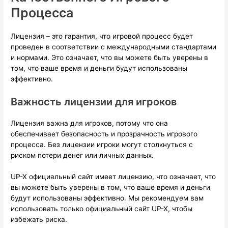
Процесса
Лицензия – это гарантия, что игровой процесс будет
проведен в соответствии с международными стандартами
и нормами. Это означает, что вы можете быть уверены в
том, что ваше время и деньги будут использованы
эффективно.
Важность лицензии для игроков
Лицензия важна для игроков, потому что она
обеспечивает безопасность и прозрачность игрового
процесса. Без лицензии игроки могут столкнуться с
риском потери денег или личных данных.
UP-X официальный сайт имеет лицензию, что означает, что
вы можете быть уверены в том, что ваше время и деньги
будут использованы эффективно. Мы рекомендуем вам
использовать только официальный сайт UP-X, чтобы
избежать риска.