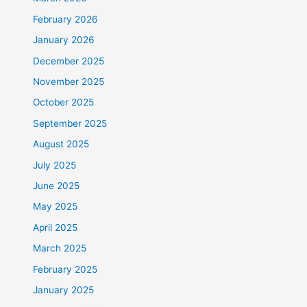
February 2026
January 2026
December 2025
November 2025
October 2025
September 2025
August 2025
July 2025
June 2025
May 2025
April 2025
March 2025
February 2025
January 2025