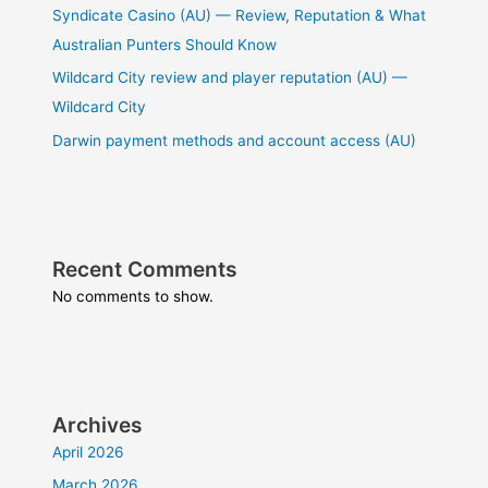
Syndicate Casino (AU) — Review, Reputation & What
Australian Punters Should Know
Wildcard City review and player reputation (AU) —
Wildcard City
Darwin payment methods and account access (AU)
Recent Comments
No comments to show.
Archives
April 2026
March 2026