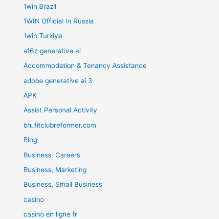
1win Brazil
1WIN Official In Russia
1win Turkiye
a16z generative ai
Accommodation & Tenancy Assistance
adobe generative ai 3
APK
Assist Personal Activity
bh_fitclubreformer.com
Blog
Business, Careers
Business, Marketing
Business, Small Business
casino
casino en ligne fr