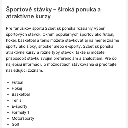
Športové stávky – široká ponuka a
atraktívne kurzy
Pre fanúšikov športu 22bet sk ponúka rozsiahly výber
športových stávok. Okrem populárnych športov ako futbal,
hokej, basketbal a tenis môžete stávkovať aj na menej známe
športy ako šípky, snooker alebo e-športy. 22bet sk ponúka
atraktívne kurzy a rôzne typy stávok, takže si môžete
prispôsobiť stávku svojim preferenciám a znalostiam. Pre čo
najlepšiu informáciu o možnostiach stávkovania si prečítajte
nasledujúci zoznam.
Futbal
Hokej
Basketbal
Tenis
E-športy
Formuly 1
Motoršporty
Golf