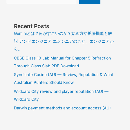
Recent Posts
Geminiとは？何がすごいのか？始め方や拡張機能も解
説 アンドエンジニア エンジニアのこと、エンジニアか
ら。
CBSE Class 10 Lab Manual for Chapter 5 Refraction
Through Glass Slab PDF Download
Syndicate Casino (AU) — Review, Reputation & What
Australian Punters Should Know
Wildcard City review and player reputation (AU) —
Wildcard City
Darwin payment methods and account access (AU)