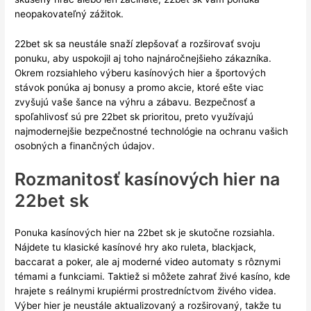
neopakovateľný zážitok.
22bet sk sa neustále snaží zlepšovať a rozširovať svoju
ponuku, aby uspokojil aj toho najnáročnejšieho zákazníka.
Okrem rozsiahleho výberu kasínových hier a športových
stávok ponúka aj bonusy a promo akcie, ktoré ešte viac
zvyšujú vaše šance na výhru a zábavu. Bezpečnosť a
spoľahlivosť sú pre 22bet sk prioritou, preto využívajú
najmodernejšie bezpečnostné technológie na ochranu vašich
osobných a finančných údajov.
Rozmanitosť kasínových hier na
22bet sk
Ponuka kasínových hier na 22bet sk je skutočne rozsiahla.
Nájdete tu klasické kasínové hry ako ruleta, blackjack,
baccarat a poker, ale aj moderné video automaty s rôznymi
témami a funkciami. Taktiež si môžete zahrať živé kasíno, kde
hrajete s reálnymi krupiérmi prostredníctvom živého videa.
Výber hier je neustále aktualizovaný a rozširovaný, takže tu