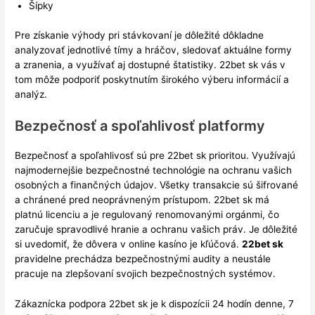
Šípky
Pre získanie výhody pri stávkovaní je dôležité dôkladne
analyzovať jednotlivé tímy a hráčov, sledovať aktuálne formy
a zranenia, a využívať aj dostupné štatistiky. 22bet sk vás v
tom môže podporiť poskytnutím širokého výberu informácií a
analýz.
Bezpečnosť a spoľahlivosť platformy
Bezpečnosť a spoľahlivosť sú pre 22bet sk prioritou. Využívajú
najmodernejšie bezpečnostné technológie na ochranu vašich
osobných a finančných údajov. Všetky transakcie sú šifrované
a chránené pred neoprávneným prístupom. 22bet sk má
platnú licenciu a je regulovaný renomovanými orgánmi, čo
zaručuje spravodlivé hranie a ochranu vašich práv. Je dôležité
si uvedomiť, že dôvera v online kasíno je kľúčová.
22bet sk
pravidelne prechádza bezpečnostnými audity a neustále
pracuje na zlepšovaní svojich bezpečnostných systémov.
Zákaznícka podpora 22bet sk je k dispozícii 24 hodín denne, 7