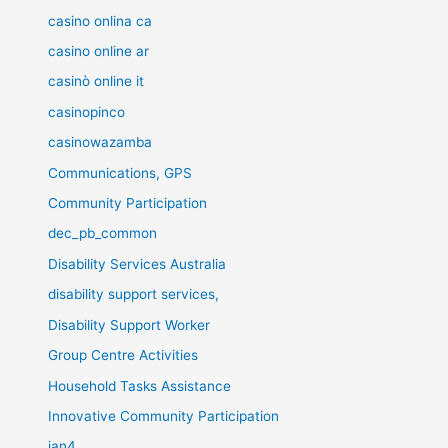
casino onlina ca
casino online ar
casinò online it
casinopinco
casinowazamba
Communications, GPS
Community Participation
dec_pb_common
Disability Services Australia
disability support services,
Disability Support Worker
Group Centre Activities
Household Tasks Assistance
Innovative Community Participation
jan4