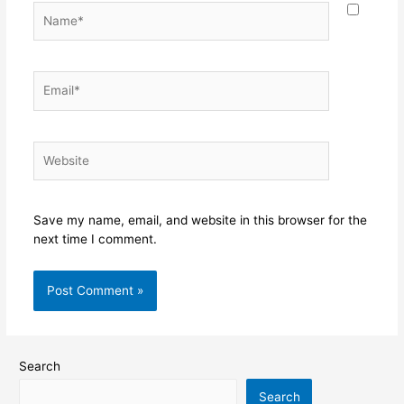
Name*
Email*
Website
Save my name, email, and website in this browser for the
next time I comment.
Search
Search