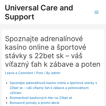
Skip
Universal Care and
to
content
Support
Main
Men
Spoznajte adrenalínové
kasíno online a športové
stávky s 22bet sk – váš
víťazný ťah k zábave a poten
Leave a Comment
/
Post
/ By
admin
Spoznajte adrenalínové kasíno online a športové stávky s
22bet sk – váš víťazný ťah k zábave a potenciálnym
výhram.
Rozmanitosť kasínových hier na 22bet sk
Bonusové ponuky a promo akcie