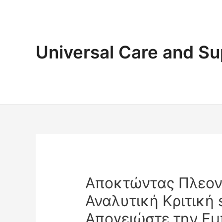
Skip
to
content
Universal Care and Su
Αποκτώντας Πλεον
Αναλυτική Κριτική 
Απογειώστε την Εμ