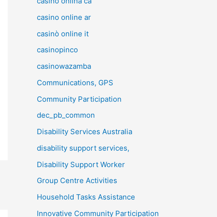
casino onlina ca
casino online ar
casinò online it
casinopinco
casinowazamba
Communications, GPS
Community Participation
dec_pb_common
Disability Services Australia
disability support services,
Disability Support Worker
Group Centre Activities
Household Tasks Assistance
Innovative Community Participation