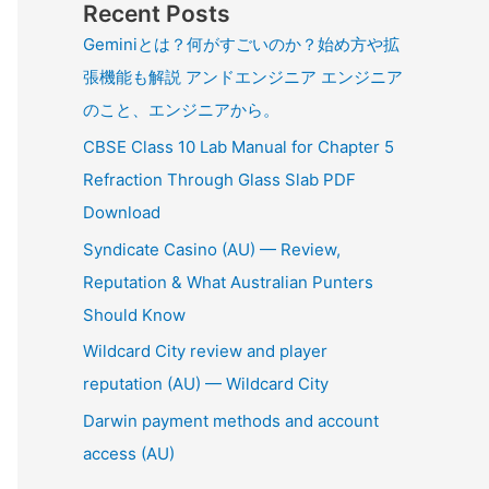
Recent Posts
Geminiとは？何がすごいのか？始め方や拡
張機能も解説 アンドエンジニア エンジニア
のこと、エンジニアから。
CBSE Class 10 Lab Manual for Chapter 5
Refraction Through Glass Slab PDF
Download
Syndicate Casino (AU) — Review,
Reputation & What Australian Punters
Should Know
Wildcard City review and player
reputation (AU) — Wildcard City
Darwin payment methods and account
access (AU)