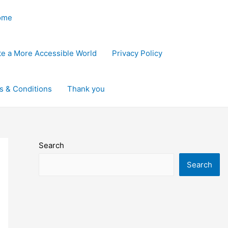
ome
ate a More Accessible World
Privacy Policy
s & Conditions
Thank you
Search
Search