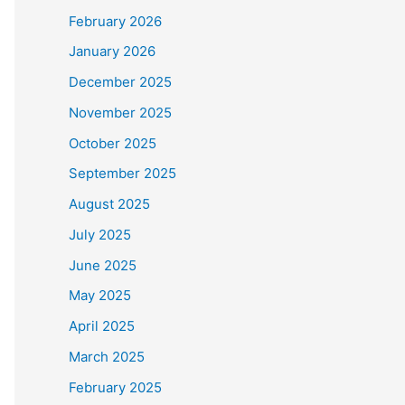
February 2026
January 2026
December 2025
November 2025
October 2025
September 2025
August 2025
July 2025
June 2025
May 2025
April 2025
March 2025
February 2025