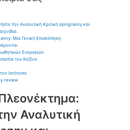
στε την Αναλυτική Κριτική spingranny και
αιχνίδια.
anny: Μια Γενική Επισκόπηση
φέρονται
οωθητικών Ενεργειών
οπιστία του Καζίνο
τον Ιστότοπο
ny review
Πλεονέκτημα:
την Αναλυτική