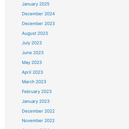
January 2025
December 2024
December 2023
August 2023
July 2023
June 2023
May 2023
April 2023
March 2023
February 2023
January 2023
December 2022
November 2022