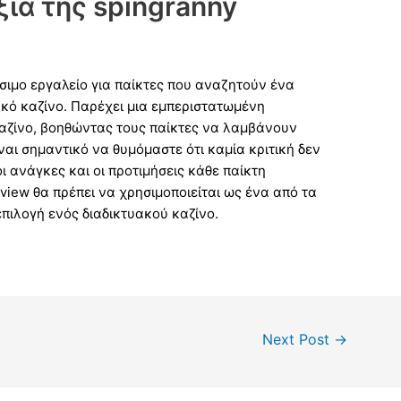
ξία της spingranny
σιμο εργαλείο για παίκτες που αναζητούν ένα
ακό καζίνο. Παρέχει μια εμπεριστατωμένη
ζίνο, βοηθώντας τους παίκτες να λαμβάνουν
αι σημαντικό να θυμόμαστε ότι καμία κριτική δεν
οι ανάγκες και οι προτιμήσεις κάθε παίκτη
view θα πρέπει να χρησιμοποιείται ως ένα από τα
πιλογή ενός διαδικτυακού καζίνο.
Next Post
→