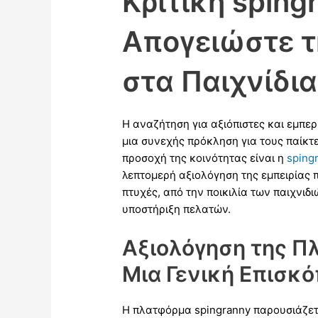
Κριτική sping
Απογειώστε τ
στα Παιχνίδια
Η αναζήτηση για αξιόπιστες και εμπερ
μια συνεχής πρόκληση για τους παίκτες
προσοχή της κοινότητας είναι η
sping
λεπτομερή αξιολόγηση της εμπειρίας π
πτυχές, από την ποικιλία των παιχνιδ
υποστήριξη πελατών.
Αξιολόγηση της Π
Μια Γενική Επισκ
Η πλατφόρμα spingranny παρουσιάζετ