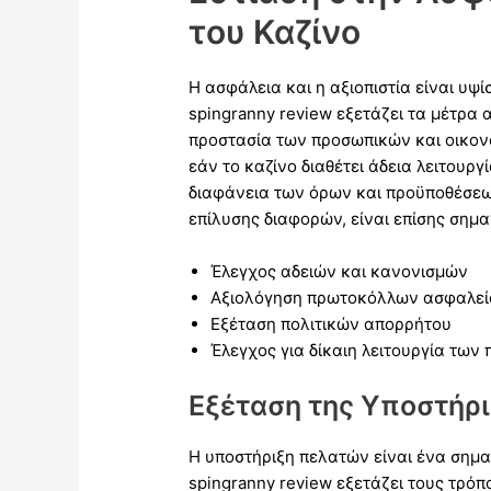
του Καζίνο
Η ασφάλεια και η αξιοπιστία είναι υψί
spingranny review εξετάζει τα μέτρα 
προστασία των προσωπικών και οικονο
εάν το καζίνο διαθέτει άδεια λειτουργ
διαφάνεια των όρων και προϋποθέσεω
επίλυσης διαφορών, είναι επίσης σημα
Έλεγχος αδειών και κανονισμών
Αξιολόγηση πρωτοκόλλων ασφαλεί
Εξέταση πολιτικών απορρήτου
Έλεγχος για δίκαιη λειτουργία των 
Εξέταση της Υποστήρ
Η υποστήριξη πελατών είναι ένα σημαν
spingranny review εξετάζει τους τρόπ