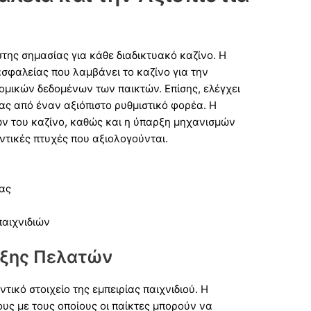
στης σημασίας για κάθε διαδικτυακό καζίνο. Η
ασφαλείας που λαμβάνει το καζίνο για την
μικών δεδομένων των παικτών. Επίσης, ελέγχει
ίας από έναν αξιόπιστο ρυθμιστικό φορέα. Η
ν του καζίνο, καθώς και η ύπαρξη μηχανισμών
ντικές πτυχές που αξιολογούνται.
ας
παιχνιδιών
ιξης Πελατών
τικό στοιχείο της εμπειρίας παιχνιδιού. Η
ους με τους οποίους οι παίκτες μπορούν να