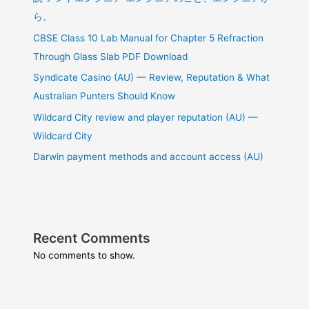
ら。
CBSE Class 10 Lab Manual for Chapter 5 Refraction
Through Glass Slab PDF Download
Syndicate Casino (AU) — Review, Reputation & What
Australian Punters Should Know
Wildcard City review and player reputation (AU) —
Wildcard City
Darwin payment methods and account access (AU)
Recent Comments
No comments to show.