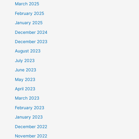
March 2025
February 2025
January 2025
December 2024
December 2023
August 2023
July 2023
June 2023
May 2023
April 2023
March 2023
February 2023
January 2023
December 2022
November 2022