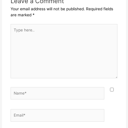
Leave a Comment
Your email address will not be published.
Required fields
are marked
*
Type
here..
Name*
Email*