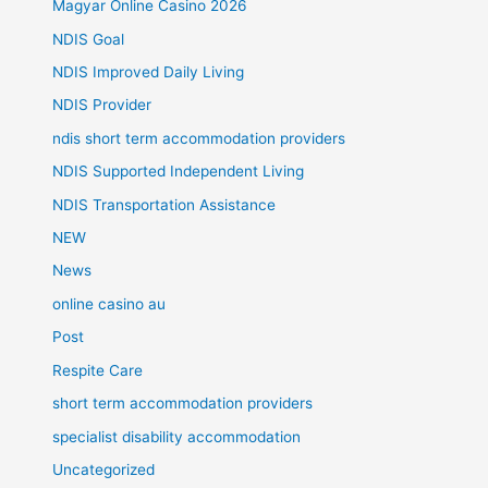
Magyar Online Casino 2026
NDIS Goal
NDIS Improved Daily Living
NDIS Provider
ndis short term accommodation providers
NDIS Supported Independent Living
NDIS Transportation Assistance
NEW
News
online casino au
Post
Respite Care
short term accommodation providers
specialist disability accommodation
Uncategorized