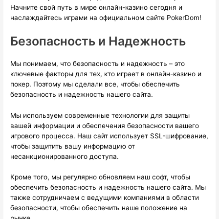
Начните свой путь в мире онлайн-казино сегодня и
наслаждайтесь играми на официальном сайте PokerDom!
Безопасность и Надежность
Мы понимаем, что безопасность и надежность – это
ключевые факторы для тех, кто играет в онлайн-казино и
покер. Поэтому мы сделали все, чтобы обеспечить
безопасность и надежность нашего сайта.
Мы используем современные технологии для защиты
вашей информации и обеспечения безопасности вашего
игрового процесса. Наш сайт использует SSL-шифрование,
чтобы защитить вашу информацию от
несанкционированного доступа.
Кроме того, мы регулярно обновляем наш софт, чтобы
обеспечить безопасность и надежность нашего сайта. Мы
также сотрудничаем с ведущими компаниями в области
безопасности, чтобы обеспечить наше положение на
рынке.