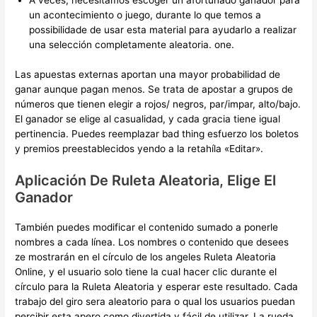
A veces, necesitamos escoger un afortunado ganador para
un acontecimiento o juego, durante lo que temos a
possibilidade de usar esta material para ayudarlo a realizar
una selección completamente aleatoria. one.
Las apuestas externas aportan una mayor probabilidad de
ganar aunque pagan menos. Se trata de apostar a grupos de
números que tienen elegir a rojos/ negros, par/impar, alto/bajo.
El ganador se elige al casualidad, y cada gracia tiene igual
pertinencia. Puedes reemplazar bad thing esfuerzo los boletos
y premios preestablecidos yendo a la retahíla «Editar».
Aplicación De Ruleta Aleatoria, Elige El
Ganador
También puedes modificar el contenido sumado a ponerle
nombres a cada línea. Los nombres o contenido que desees
ze mostrarán en el círculo de los angeles Ruleta Aleatoria
Online, y el usuario solo tiene la cual hacer clic durante el
círculo para la Ruleta Aleatoria y esperar este resultado. Cada
trabajo del giro sera aleatorio para o qual los usuarios puedan
percibir esta apero como divertida y fácil de utilizar. La rueda