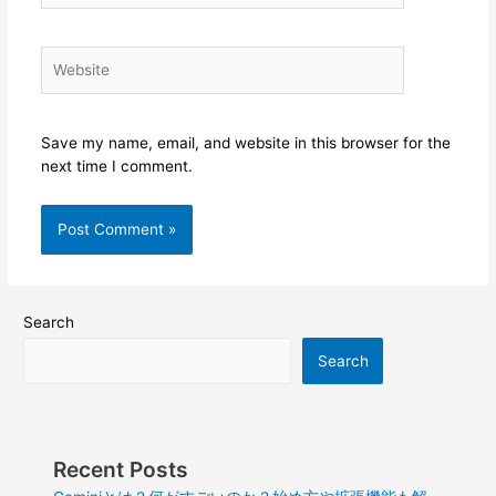
Website
Save my name, email, and website in this browser for the
next time I comment.
Search
Search
Recent Posts