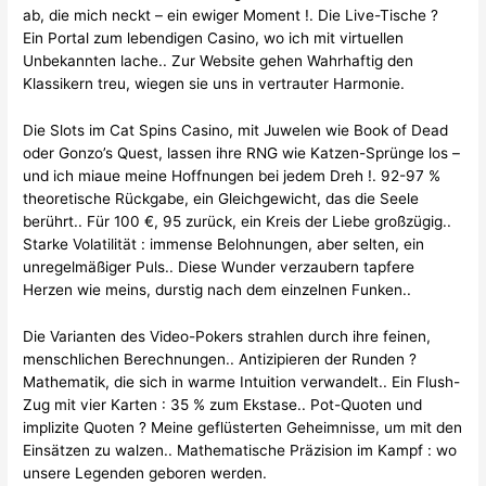
ab, die mich neckt – ein ewiger Moment !. Die Live-Tische ?
Ein Portal zum lebendigen Casino, wo ich mit virtuellen
Unbekannten lache.. Zur Website gehen Wahrhaftig den
Klassikern treu, wiegen sie uns in vertrauter Harmonie.
Die Slots im Cat Spins Casino, mit Juwelen wie Book of Dead
oder Gonzo’s Quest, lassen ihre RNG wie Katzen-Sprünge los –
und ich miaue meine Hoffnungen bei jedem Dreh !. 92-97 %
theoretische Rückgabe, ein Gleichgewicht, das die Seele
berührt.. Für 100 €, 95 zurück, ein Kreis der Liebe großzügig..
Starke Volatilität : immense Belohnungen, aber selten, ein
unregelmäßiger Puls.. Diese Wunder verzaubern tapfere
Herzen wie meins, durstig nach dem einzelnen Funken..
Die Varianten des Video-Pokers strahlen durch ihre feinen,
menschlichen Berechnungen.. Antizipieren der Runden ?
Mathematik, die sich in warme Intuition verwandelt.. Ein Flush-
Zug mit vier Karten : 35 % zum Ekstase.. Pot-Quoten und
implizite Quoten ? Meine geflüsterten Geheimnisse, um mit den
Einsätzen zu walzen.. Mathematische Präzision im Kampf : wo
unsere Legenden geboren werden.