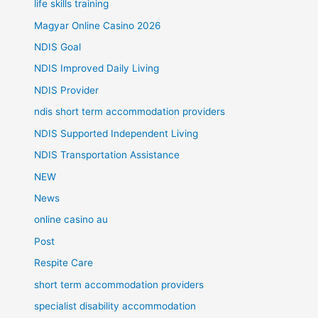
life skills training
Magyar Online Casino 2026
NDIS Goal
NDIS Improved Daily Living
NDIS Provider
ndis short term accommodation providers
NDIS Supported Independent Living
NDIS Transportation Assistance
NEW
News
online casino au
Post
Respite Care
short term accommodation providers
specialist disability accommodation