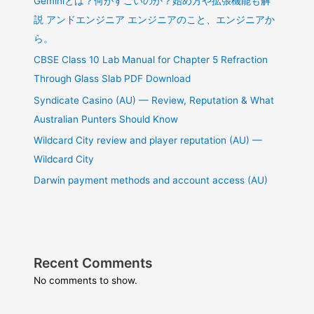
Geminiとは？何がすごいのか？始め方や拡張機能も解
説 アンドエンジニア エンジニアのこと、エンジニアか
ら。
CBSE Class 10 Lab Manual for Chapter 5 Refraction
Through Glass Slab PDF Download
Syndicate Casino (AU) — Review, Reputation & What
Australian Punters Should Know
Wildcard City review and player reputation (AU) —
Wildcard City
Darwin payment methods and account access (AU)
Recent Comments
No comments to show.