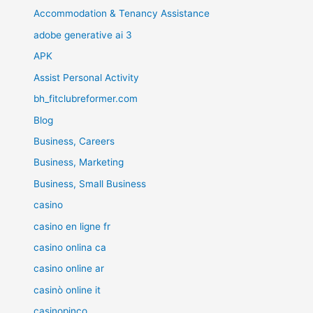
Accommodation & Tenancy Assistance
adobe generative ai 3
APK
Assist Personal Activity
bh_fitclubreformer.com
Blog
Business, Careers
Business, Marketing
Business, Small Business
casino
casino en ligne fr
casino onlina ca
casino online ar
casinò online it
casinopinco