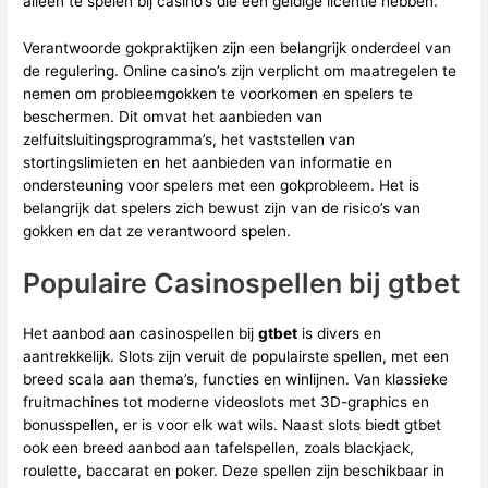
alleen te spelen bij casino’s die een geldige licentie hebben.
Verantwoorde gokpraktijken zijn een belangrijk onderdeel van
de regulering. Online casino’s zijn verplicht om maatregelen te
nemen om probleemgokken te voorkomen en spelers te
beschermen. Dit omvat het aanbieden van
zelfuitsluitingsprogramma’s, het vaststellen van
stortingslimieten en het aanbieden van informatie en
ondersteuning voor spelers met een gokprobleem. Het is
belangrijk dat spelers zich bewust zijn van de risico’s van
gokken en dat ze verantwoord spelen.
Populaire Casinospellen bij gtbet
Het aanbod aan casinospellen bij
gtbet
is divers en
aantrekkelijk. Slots zijn veruit de populairste spellen, met een
breed scala aan thema’s, functies en winlijnen. Van klassieke
fruitmachines tot moderne videoslots met 3D-graphics en
bonusspellen, er is voor elk wat wils. Naast slots biedt gtbet
ook een breed aanbod aan tafelspellen, zoals blackjack,
roulette, baccarat en poker. Deze spellen zijn beschikbaar in