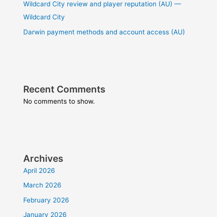
Wildcard City review and player reputation (AU) —
Wildcard City
Darwin payment methods and account access (AU)
Recent Comments
No comments to show.
Archives
April 2026
March 2026
February 2026
January 2026