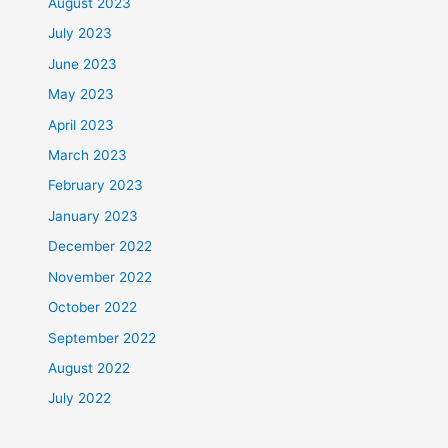
August 2023
July 2023
June 2023
May 2023
April 2023
March 2023
February 2023
January 2023
December 2022
November 2022
October 2022
September 2022
August 2022
July 2022