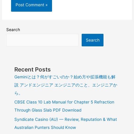
Search
Search
Recent Posts
Geminiとは？何がすごいのか？始め方や拡張機能も解
説 アンドエンジニア エンジニアのこと、エンジニアか
ら。
CBSE Class 10 Lab Manual for Chapter 5 Refraction
Through Glass Slab PDF Download
Syndicate Casino (AU) — Review, Reputation & What
Australian Punters Should Know