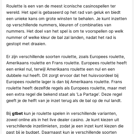
Roulette is een van de meest iconische casinospellen ter
wereld. Het spel is gebaseerd op het rad van geluk en biedt
een unieke kans om grote winsten te behalen. Je kunt inzetten
op verschillende nummers, kleuren of combinaties van
nummers. Het doel van het spel is om te voorspellen op welk
nummer of welke kleur de bal zal landen, nadat het rad is
gestopt met draaien.
Er zijn verschillende soorten roulette, zoals Europees roulette,
Amerikaans roulette en Frans roulette. Europees roulette heeft
een enkel nul, terwijl Amerikaans roulette een nul en een
dubbele nul heeft. Dit zorgt ervoor dat het huisvoordeel bij
Europees roulette lager is dan bij Amerikaans roulette. Frans
roulette heeft dezelfde regels als Europees roulette, maar met
een extra regel die bekend staat als ‘La Partage’. Deze regel
geeft je de helft van je inzet terug als de bal op de nul landt.
Bij
gtbet
kun je roulette spelen in verschillende varianten,
zowel online als in het live dealer casino. Je kunt kiezen uit
verschillende inzetlimieten, zodat je een inzet kunt kiezen die
past bij je budget. Daarnaast kun je verschillende soorten