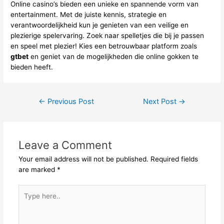
Online casino’s bieden een unieke en spannende vorm van
entertainment. Met de juiste kennis, strategie en
verantwoordelijkheid kun je genieten van een veilige en
plezierige spelervaring. Zoek naar spelletjes die bij je passen
en speel met plezier! Kies een betrouwbaar platform zoals
gtbet
en geniet van de mogelijkheden die online gokken te
bieden heeft.
Post
←
Previous Post
Next Post
→
navigation
Leave a Comment
Your email address will not be published.
Required fields
are marked
*
Type
here..