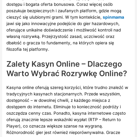
dostępu i bogata oferta bonusowa. Coraz więcej osób
poszukuje bezpiecznych i zaufanych platform, gdzie mogą
cieszyć się ulubionymi grami. W tym kontekście,
spinmama
jawi się jako innowacyjne podejście do gier hazardowych,
oferujące unikalne doświadczenie i możliwość kontroli nad
własną rozrywką. Przejrzystość zasad, uczciwość oraz
dbałość o gracza to fundamenty, na których opiera się
filozofia tej platformy.
Zalety Kasyn Online – Dlaczego
Warto Wybrać Rozrywkę Online?
Kasyna online oferują szereg korzyści, które trudno znaleźć w
tradycyjnych kasynach stacjonarnych. Przede wszystkim,
dostępność – w dowolnej chwili, z każdego miejsca z
dostępem do internetu. Eliminuje to konieczność podróży i
oszczędza cenny czas. Ponadto, kasyna internetowe często
oferują znacznie lepsze wskaźniki wypłat (RTP – Return to
Player), co oznacza większe szanse na wygraną.
Różnorodność gier jest również nieporównywalna. Gracze