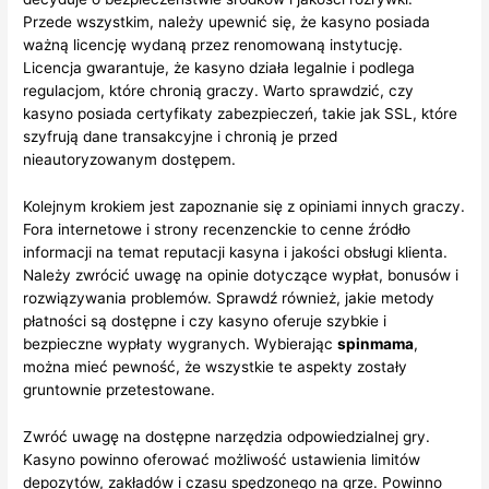
Przede wszystkim, należy upewnić się, że kasyno posiada
ważną licencję wydaną przez renomowaną instytucję.
Licencja gwarantuje, że kasyno działa legalnie i podlega
regulacjom, które chronią graczy. Warto sprawdzić, czy
kasyno posiada certyfikaty zabezpieczeń, takie jak SSL, które
szyfrują dane transakcyjne i chronią je przed
nieautoryzowanym dostępem.
Kolejnym krokiem jest zapoznanie się z opiniami innych graczy.
Fora internetowe i strony recenzenckie to cenne źródło
informacji na temat reputacji kasyna i jakości obsługi klienta.
Należy zwrócić uwagę na opinie dotyczące wypłat, bonusów i
rozwiązywania problemów. Sprawdź również, jakie metody
płatności są dostępne i czy kasyno oferuje szybkie i
bezpieczne wypłaty wygranych. Wybierając
spinmama
,
można mieć pewność, że wszystkie te aspekty zostały
gruntownie przetestowane.
Zwróć uwagę na dostępne narzędzia odpowiedzialnej gry.
Kasyno powinno oferować możliwość ustawienia limitów
depozytów, zakładów i czasu spędzonego na grze. Powinno