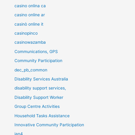
casino onlina ca
casino online ar
casinò online it
casinopinco
casinowazamba
Communications, GPS
Community Participation
dec_pb_common
Disability Services Australia
disability support services,
Disability Support Worker
Group Centre Activities
Household Tasks Assistance
Innovative Community Participation
jan4