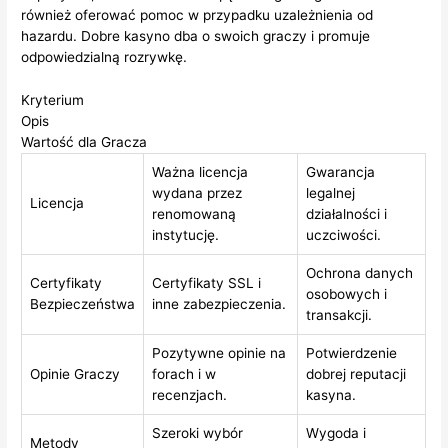
również oferować pomoc w przypadku uzależnienia od
hazardu. Dobre kasyno dba o swoich graczy i promuje
odpowiedzialną rozrywkę.
Kryterium
Opis
Wartość dla Gracza
Ważna licencja
Gwarancja
wydana przez
legalnej
Licencja
renomowaną
działalności i
instytucję.
uczciwości.
Ochrona danych
Certyfikaty
Certyfikaty SSL i
osobowych i
Bezpieczeństwa
inne zabezpieczenia.
transakcji.
Pozytywne opinie na
Potwierdzenie
Opinie Graczy
forach i w
dobrej reputacji
recenzjach.
kasyna.
Szeroki wybór
Wygoda i
Metody