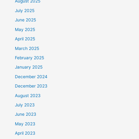
August 2025
July 2025
June 2025
May 2025
April 2025
March 2025
February 2025
January 2025
December 2024
December 2023
August 2023
July 2023
June 2023
May 2023
April 2023