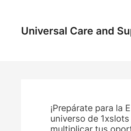
Skip
to
content
Universal Care and Su
¡Prepárate para la 
universo de 1xslot
multiplicar tus opor