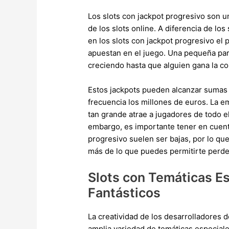
Los slots con jackpot progresivo son 
de los slots online. A diferencia de los
en los slots con jackpot progresivo e
apuestan en el juego. Una pequeña par
creciendo hasta que alguien gana la c
Estos jackpots pueden alcanzar suma
frecuencia los millones de euros. La 
tan grande atrae a jugadores de todo el
embargo, es importante tener en cuent
progresivo suelen ser bajas, por lo qu
más de lo que puedes permitirte perde
Slots con Temáticas E
Fantásticos
La creatividad de los desarrolladores de
amplia variedad de temáticas especial