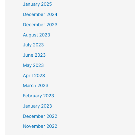
January 2025
December 2024
December 2023
August 2023
July 2023
June 2023
May 2023
April 2023
March 2023
February 2023
January 2023
December 2022
November 2022