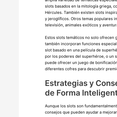
slots basados en la mitología griega, 
Hércules. También existen slots inspir
y jeroglíficos. Otros temas populares in
televisión, animales exóticos y aventur
Estos slots temáticos no solo ofrecen g
también incorporan funciones especiale
slot basado en una película de superhé
por los poderes del superhéroe, o un 
puede ofrecer un juego de bonificació
diferentes cofres para descubrir premi
Estrategias y Conse
de Forma Inteligen
Aunque los slots son fundamentalmente
consejos que pueden ayudar a mejorar 