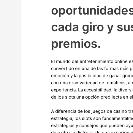
oportunidades
cada giro y su
premios.
El mundo del entretenimiento online es
convertido en una de las formas más p
emoción y la posibilidad de ganar gran
con una gran variedad de temáticas, at
experiencia. La accesibilidad, la diver
de los slots una opción predilecta en el
A diferencia de los juegos de casino tr
estrategia, los slots son fundamentalm
estrategias y consejos que pueden ayu
de éxito y a disfrutar de una experienc