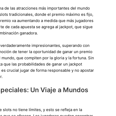
una de las atracciones más importantes del mundo
 slots tradicionales, donde el premio máximo es fijo,
l premio va aumentando a medida que más jugadores
te de cada apuesta se agrega al jackpot, que sigue
ombinación ganadora.
s verdaderamente impresionantes, superando con
emoción de tener la oportunidad de ganar un premio
 mundo, que compiten por la gloria y la fortuna. Sin
a que las probabilidades de ganar un jackpot
e es crucial jugar de forma responsable y no apostar
r.
speciales: Un Viaje a Mundos
 slots no tiene límites, y esto se refleja en la
es que se ofrecen. Los jugadores pueden encontrar