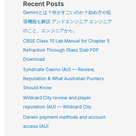
Recent Posts
Geminiとは？何がすごいのか？始め方や拡
張機能も解説 アンドエンジニア エンジニア
のこと、エンジニアから。
CBSE Class 10 Lab Manual for Chapter 5
Refraction Through Glass Slab PDF
Download
Syndicate Casino (AU) — Review,
Reputation & What Australian Punters
Should Know
Wildcard City review and player
reputation (AU) — Wildcard City
Darwin payment methods and account
access (AU)