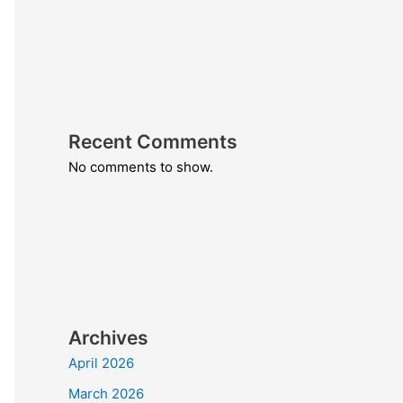
Recent Comments
No comments to show.
Archives
April 2026
March 2026