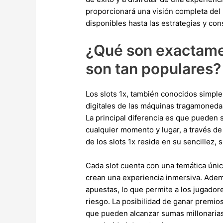
proporcionará una visión completa de
disponibles hasta las estrategias y con
¿Qué son exactamen
son tan populares?
Los slots 1x, también conocidos simp
digitales de las máquinas tragamonedas
La principal diferencia es que pueden 
cualquier momento y lugar, a través de
de los slots 1x reside en su sencillez,
Cada slot cuenta con una temática únic
crean una experiencia inmersiva. Adem
apuestas, lo que permite a los jugador
riesgo. La posibilidad de ganar premios
que pueden alcanzar sumas millonarias,