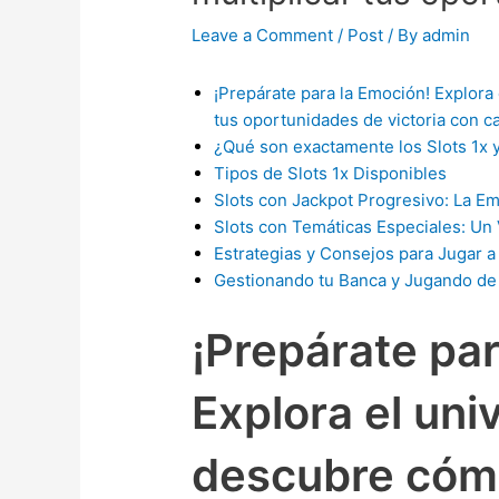
Leave a Comment
/
Post
/ By
admin
¡Prepárate para la Emoción! Explora
tus oportunidades de victoria con ca
¿Qué son exactamente los Slots 1x 
Tipos de Slots 1x Disponibles
Slots con Jackpot Progresivo: La E
Slots con Temáticas Especiales: Un
Estrategias y Consejos para Jugar a 
Gestionando tu Banca y Jugando d
¡Prepárate par
Explora el uni
descubre cómo