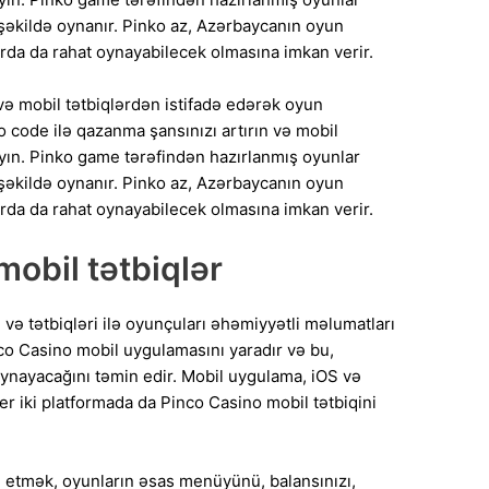
r şəkildə oynanır. Pinko az, Azərbaycanın oyun
rda da rahat oynayabilecek olmasına imkan verir.
 və mobil tətbiqlərdən istifadə edərək oyun
 code ilə qazanma şansınızı artırın və mobil
yın. Pinko game tərəfindən hazırlanmış oyunlar
r şəkildə oynanır. Pinko az, Azərbaycanın oyun
rda da rahat oynayabilecek olmasına imkan verir.
mobil tətbiqlər
və tətbiqləri ilə oyunçuları əhəmiyyətli məlumatları
nco Casino mobil uygulamasını yaradır və bu,
oynayacağını təmin edir. Mobil uygulama, iOS və
 iki platformada da Pinco Casino mobil tətbiqini
ə etmək, oyunların əsas menüyünü, balansınızı,