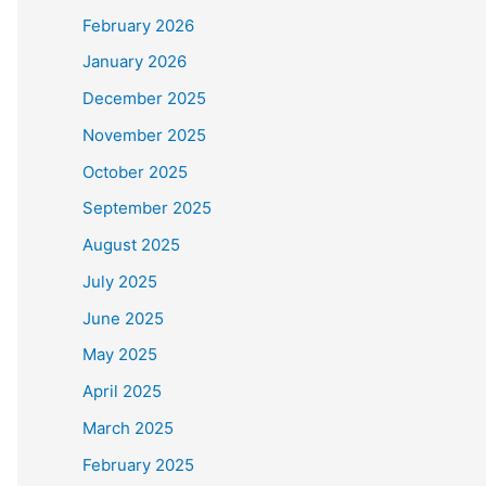
February 2026
January 2026
December 2025
November 2025
October 2025
September 2025
August 2025
July 2025
June 2025
May 2025
April 2025
March 2025
February 2025