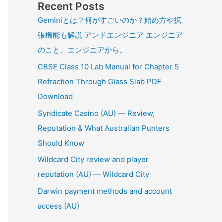
Recent Posts
Geminiとは？何がすごいのか？始め方や拡
張機能も解説 アンドエンジニア エンジニア
のこと、エンジニアから。
CBSE Class 10 Lab Manual for Chapter 5
Refraction Through Glass Slab PDF
Download
Syndicate Casino (AU) — Review,
Reputation & What Australian Punters
Should Know
Wildcard City review and player
reputation (AU) — Wildcard City
Darwin payment methods and account
access (AU)