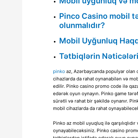
Mobil uyğunluq və mo
Pinco Casino mobil t
olunmalıdır?
Mobil Uyğunluq Haqq
Tətbiqlərin Nəticələri
pinko
az, Azərbaycanda populyar olan o
cihazlarda da rahat oynanabilən və mobi
edilir. Pinko casino promo code ilə qaza
edərək oyun oynayın. Pinko game tərəf
sürətli və rahat bir şəkildə oynanır. 
mobil cihazlarda da rahat oynayabilece
Pinko az mobil uyuqluq ilə qarşılıqlıdır
oynayabilecəksiniz. Pinko casino promo
tətbiqlərdən istifadə edərək oyun oyna