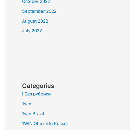
October 2022
September 2022
August 2022
July 2022
Categories
! Без рубрики
1win
1win Brazil
1WIN Official In Russia