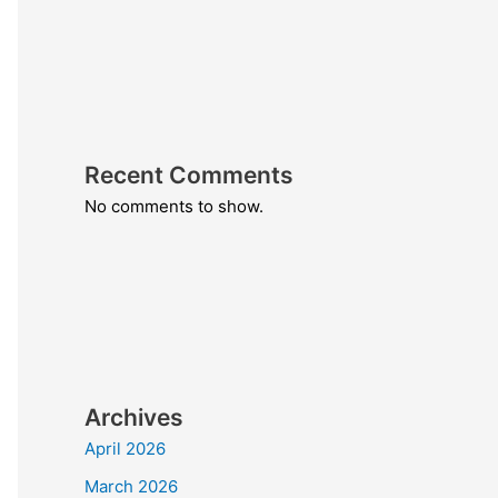
Recent Comments
No comments to show.
Archives
April 2026
March 2026