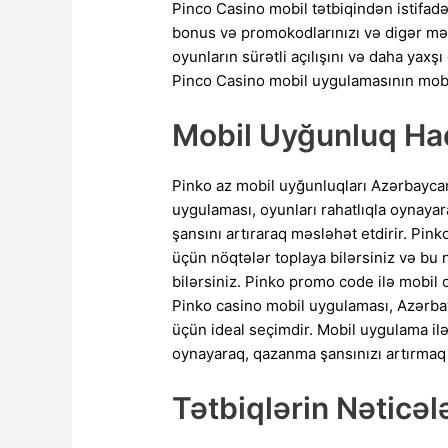
Pinco Casino mobil tətbiqindən istifad
bonus və promokodlarınızı və digər məlu
oyunların sürətli açılışını və daha yax
Pinco Casino mobil uygulamasının mobil
Mobil Uyğunluq Ha
Pinko az mobil uyğunluqları Azərbaycan
uygulaması, oyunları rahatlıqla oynaya
şansını artıraraq məsləhət etdirir. Pi
üçün nöqtələr toplaya bilərsiniz və bu 
bilərsiniz. Pinko promo code ilə mobil 
Pinko casino mobil uygulaması, Azərba
üçün ideal seçimdir. Mobil uygulama il
oynayaraq, qazanma şansınızı artırmaq 
Tətbiqlərin Nəticələ