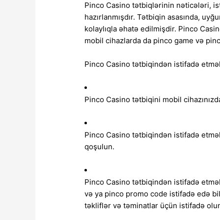
Pinco Casino tətbiqlərinin nəticələri, i
hazırlanmışdır. Tətbiqin asasında, uyğ
kolaylıqla əhatə edilmişdir. Pinco Casin
mobil cihazlarda da pinco game və pinco
Pinco Casino tətbiqindən istifadə etmək
Pinco Casino tətbiqini mobil cihazınızda
Pinco Casino tətbiqindən istifadə etmək
qoşulun.
Pinco Casino tətbiqindən istifadə etm
və ya pinco promo code istifadə edə bilə
təkliflər və təminatlar üçün istifadə olu