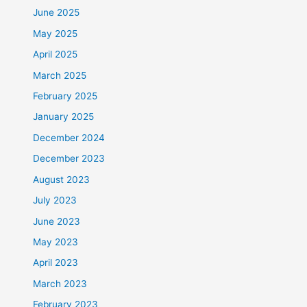
June 2025
May 2025
April 2025
March 2025
February 2025
January 2025
December 2024
December 2023
August 2023
July 2023
June 2023
May 2023
April 2023
March 2023
February 2023