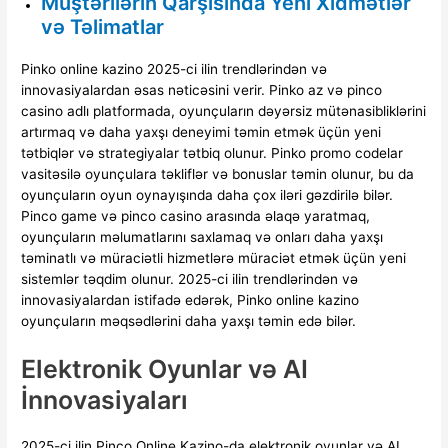
Müştərilərin Qarşısında Yeni Xidmətlər
və Təlimatlar
Pinko online kazino 2025-ci ilin trendlərindən və
innovasiyalardan əsas nəticəsini verir. Pinko az və pinco
casino adlı platformada, oyunçuların dəyərsiz mütənasibliklərini
artırmaq və daha yaxşı deneyimi təmin etmək üçün yeni
tətbiqlər və strategiyalar tətbiq olunur. Pinko promo codelar
vasitəsilə oyunçulara təkliflər və bonuslar təmin olunur, bu da
oyunçuların oyun oynayışında daha çox iləri gəzdirilə bilər.
Pinco game və pinco casino arasında əlaqə yaratmaq,
oyunçuların məlumatlarını saxlamaq və onları daha yaxşı
təminatlı və müraciətli hizmetlərə müraciət etmək üçün yeni
sistemlər təqdim olunur. 2025-ci ilin trendlərindən və
innovasiyalardan istifadə edərək, Pinko online kazino
oyunçuların məqsədlərini daha yaxşı təmin edə bilər.
Elektronik Oyunlar və AI
İnnovasiyaları
2025-ci ilin Pinco Online Kazino-da elektronik oyunlar və AI