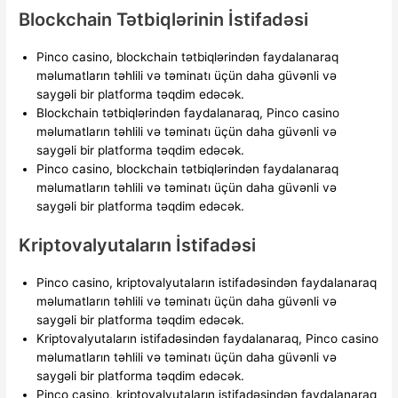
Blockchain Tətbiqlərinin İstifadəsi
Pinco casino, blockchain tətbiqlərindən faydalanaraq
məlumatların təhlili və təminatı üçün daha güvənli və
saygəli bir platforma təqdim edəcək.
Blockchain tətbiqlərindən faydalanaraq, Pinco casino
məlumatların təhlili və təminatı üçün daha güvənli və
saygəli bir platforma təqdim edəcək.
Pinco casino, blockchain tətbiqlərindən faydalanaraq
məlumatların təhlili və təminatı üçün daha güvənli və
saygəli bir platforma təqdim edəcək.
Kriptovalyutaların İstifadəsi
Pinco casino, kriptovalyutaların istifadəsindən faydalanaraq
məlumatların təhlili və təminatı üçün daha güvənli və
saygəli bir platforma təqdim edəcək.
Kriptovalyutaların istifadəsindən faydalanaraq, Pinco casino
məlumatların təhlili və təminatı üçün daha güvənli və
saygəli bir platforma təqdim edəcək.
Pinco casino, kriptovalyutaların istifadəsindən faydalanaraq