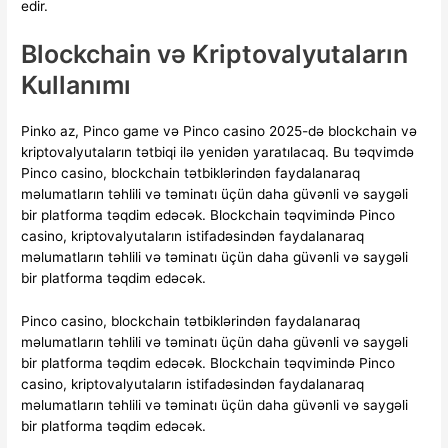
edir.
Blockchain və Kriptovalyutaların
Kullanımı
Pinko az, Pinco game və Pinco casino 2025-də blockchain və
kriptovalyutaların tətbiqi ilə yenidən yaratılacaq. Bu təqvimdə
Pinco casino, blockchain tətbiklərindən faydalanaraq
məlumatların təhlili və təminatı üçün daha güvənli və saygəli
bir platforma təqdim edəcək. Blockchain təqvimində Pinco
casino, kriptovalyutaların istifadəsindən faydalanaraq
məlumatların təhlili və təminatı üçün daha güvənli və saygəli
bir platforma təqdim edəcək.
Pinco casino, blockchain tətbiklərindən faydalanaraq
məlumatların təhlili və təminatı üçün daha güvənli və saygəli
bir platforma təqdim edəcək. Blockchain təqvimində Pinco
casino, kriptovalyutaların istifadəsindən faydalanaraq
məlumatların təhlili və təminatı üçün daha güvənli və saygəli
bir platforma təqdim edəcək.