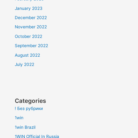
January 2023
December 2022
November 2022
October 2022
September 2022
August 2022
July 2022
Categories
! Без рубрики
1win
1win Brazil
1WIN Official In Russia