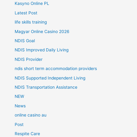
Kasyno Online PL
Latest Post
life skills training
Magyar Online Casino 2026
NDIS Goal
NDIS Improved Daily Living
NDIS Provider
ndis short term accommodation providers
NDIS Supported Independent Living
NDIS Transportation Assistance
NEW
News
online casino au
Post
Respite Care