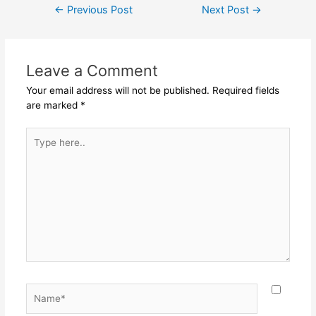
Post
←
Previous Post
Next Post
→
navigation
Leave a Comment
Your email address will not be published.
Required fields
are marked
*
Type
here..
Name*