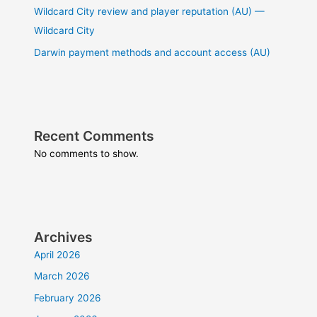
Wildcard City review and player reputation (AU) —
Wildcard City
Darwin payment methods and account access (AU)
Recent Comments
No comments to show.
Archives
April 2026
March 2026
February 2026