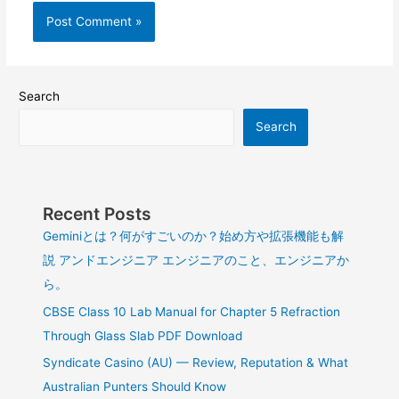
Search
Search
Recent Posts
Geminiとは？何がすごいのか？始め方や拡張機能も解
説 アンドエンジニア エンジニアのこと、エンジニアか
ら。
CBSE Class 10 Lab Manual for Chapter 5 Refraction
Through Glass Slab PDF Download
Syndicate Casino (AU) — Review, Reputation & What
Australian Punters Should Know