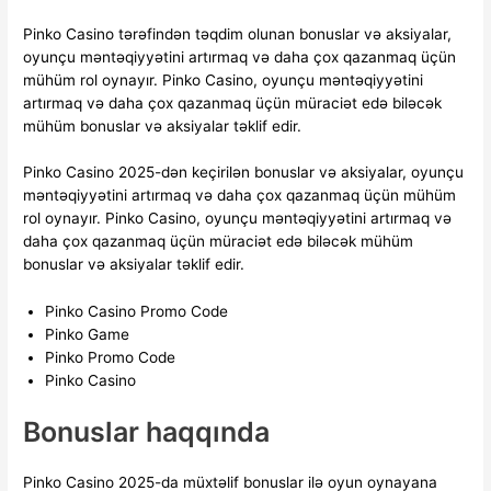
Pinko Casino tərəfindən təqdim olunan bonuslar və aksiyalar,
oyunçu məntəqiyyətini artırmaq və daha çox qazanmaq üçün
mühüm rol oynayır. Pinko Casino, oyunçu məntəqiyyətini
artırmaq və daha çox qazanmaq üçün müraciət edə biləcək
mühüm bonuslar və aksiyalar təklif edir.
Pinko Casino 2025-dən keçirilən bonuslar və aksiyalar, oyunçu
məntəqiyyətini artırmaq və daha çox qazanmaq üçün mühüm
rol oynayır. Pinko Casino, oyunçu məntəqiyyətini artırmaq və
daha çox qazanmaq üçün müraciət edə biləcək mühüm
bonuslar və aksiyalar təklif edir.
Pinko Casino Promo Code
Pinko Game
Pinko Promo Code
Pinko Casino
Bonuslar haqqında
Pinko Casino 2025-da müxtəlif bonuslar ilə oyun oynayana