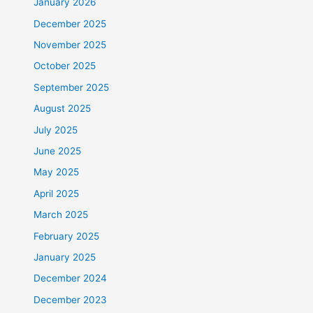
January 2026
December 2025
November 2025
October 2025
September 2025
August 2025
July 2025
June 2025
May 2025
April 2025
March 2025
February 2025
January 2025
December 2024
December 2023