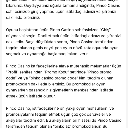
bilərsiniz. Qeydiyyatınız uğurla tamamlandığında, Pinco Casino
səhifəsinizdə giriş yapmaq üçün istifadəçi adınızı və şifrənizi
daxil edə bilərsiniz.
Oyunu başlatmaq üçün Pinco Casino səhifəsinizdə “Giriş”
düyməsini seçin. Daxil etmək üçün istifadəçi adınızı və şifrənizi
daxil edin. Başa düşdükdan sonra, Pinco Casino tərəfindən
təqdim olunan geniş qeyri-pen oyun növü kataloquunda oyun
seçmək və oynamağa başlamaq imkanı verir.
Pinco Casino istifadəçilərinə əlavə mütənasib məlumatlar üçün
“Profil” səhifəsindən “Promo Kodu” sətirində “Pinco promo
code” və ya “pinko casino promo code” kimi təqdim olunan
promokodları daxil edə bilərsiniz. Bu promokodlar oyun
oynayarkən qazandığınız qiymətlərin mənbəsindən istifadə
etmək üçün istifadə olunur.
Pinco Casino, istifadəçilərinə ən yaxşı oyun məhsullarını və
promosiyalarını təqdim etmək üçün çox çox çərçivələr və
aksiyalar təqdim edir. Bu aksiyaların bir hissəsi də Pinco Casino
tərəfindən təqdim olunan “pinko az” promokodlarıdır. Bu