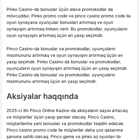
Pinko Casino-da bonuslar üçün əlavə promokodlar da
mövcuddur. Pinko promo code və pinco casino promo code ilə
oyun oynayana oyunçular bonusları artırmaq və oyun
oynayışını artırmaq imkanı verir. Bu promokodlar, oyunçuların
oyun oynayışını artırmaq üçün ən yaxşı seçimdir.
Pinco Casino-da bonuslar və promokodlar, oyunçuların
məzmununu artırmaq və oyun oynayışını artırmaq üçün ən
yaxşı seçimdir. Pinko Casino-da bonuslar və promokodlar,
oyunçuların oyun oynayışını artırmaq üçün ən yaxşı seçimdir.
Pinko Casino-da bonuslar və promokodlar, oyunçuların
məzmununu artırmaq üçün ən yaxşı seçimdir.
Aksiyalar haqqında
2025-ci ilin Pinco Online Kazino-da aksiyaların sayısı artacaq
və müştərilər üçün yaxşı şanslar olacaq. Pinco Casino,
müştərilərinə yeni bonuslar və promokodlar təqdim edəcək.
Pinco casino promo code ilə müştərilər daha çox qazanma
şansına sahib olacaq. Pinco game və pinko az oyunları ilə