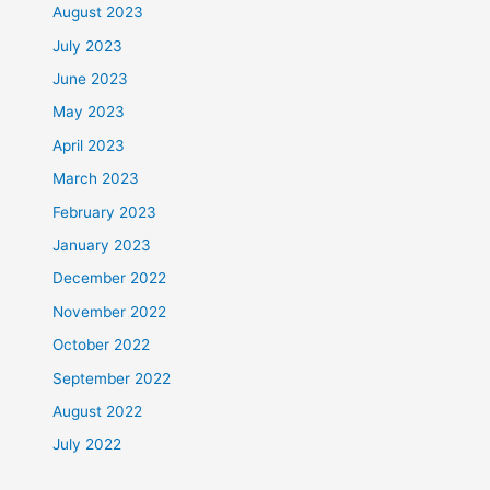
August 2023
July 2023
June 2023
May 2023
April 2023
March 2023
February 2023
January 2023
December 2022
November 2022
October 2022
September 2022
August 2022
July 2022