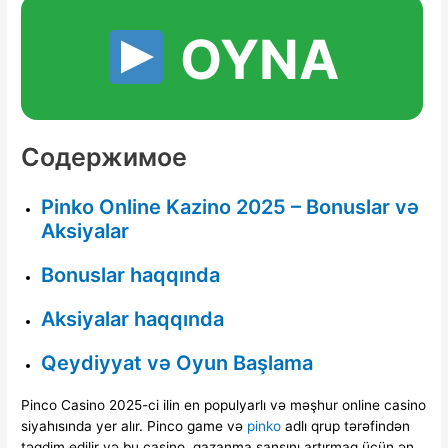
OYNA
Содержимое
Pinko Online Kazino 2025 – Bonuslar və
Aksiyalar
Bonuslar haqqında
Aksiyalar haqqında
Qeydiyyat və Oyun Başlama
Pinco Casino 2025-ci ilin en populyarlı və məşhur online casino
siyahısında yer alır. Pinco game və
pinko
adlı qrup tərəfindən
təqdim edilir və bu casino, qazanma şansını artırmaq üçün ən