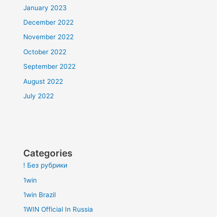
January 2023
December 2022
November 2022
October 2022
September 2022
August 2022
July 2022
Categories
! Без рубрики
1win
1win Brazil
1WIN Official In Russia