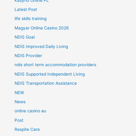
Kasyno Online PL
Latest Post
life skills training
Magyar Online Casino 2026
NDIS Goal
NDIS Improved Daily Living
NDIS Provider
ndis short term accommodation providers
NDIS Supported Independent Living
NDIS Transportation Assistance
NEW
News
online casino au
Post
Respite Care