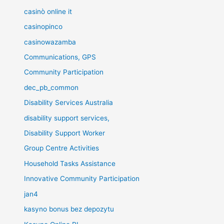
casinò online it
casinopinco
casinowazamba
Communications, GPS
Community Participation
dec_pb_common
Disability Services Australia
disability support services,
Disability Support Worker
Group Centre Activities
Household Tasks Assistance
Innovative Community Participation
jan4
kasyno bonus bez depozytu