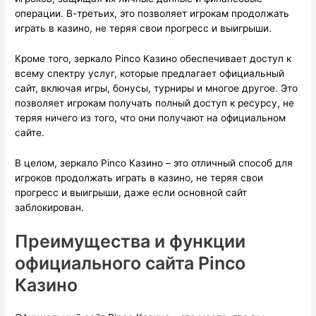
операции. В-третьих, это позволяет игрокам продолжать
играть в казино, не теряя свои прогресс и выигрыши.
Кроме того, зеркало Pinco Казино обеспечивает доступ к
всему спектру услуг, которые предлагает официальный
сайт, включая игры, бонусы, турниры и многое другое. Это
позволяет игрокам получать полный доступ к ресурсу, не
теряя ничего из того, что они получают на официальном
сайте.
В целом, зеркало Pinco Казино – это отличный способ для
игроков продолжать играть в казино, не теряя свои
прогресс и выигрыши, даже если основной сайт
заблокирован.
Преимущества и функции
официального сайта Pinco
Казино