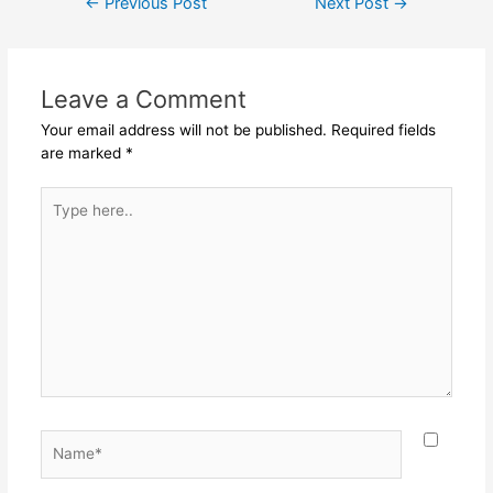
←
Previous Post
Next Post
→
navigation
Leave a Comment
Your email address will not be published.
Required fields
are marked
*
Type
here..
Name*