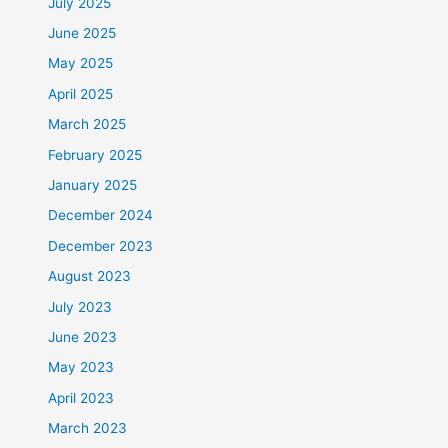
July 2025
June 2025
May 2025
April 2025
March 2025
February 2025
January 2025
December 2024
December 2023
August 2023
July 2023
June 2023
May 2023
April 2023
March 2023