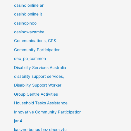
casino online ar
casinò online it
casinopinco
casinowazamba
Communications, GPS
Community Participation
dec_pb_common
Disability Services Australia
disability support services,
Disability Support Worker
Group Centre Activities
Household Tasks Assistance
Innovative Community Participation
jan4
kasyno bonus bez depozytu