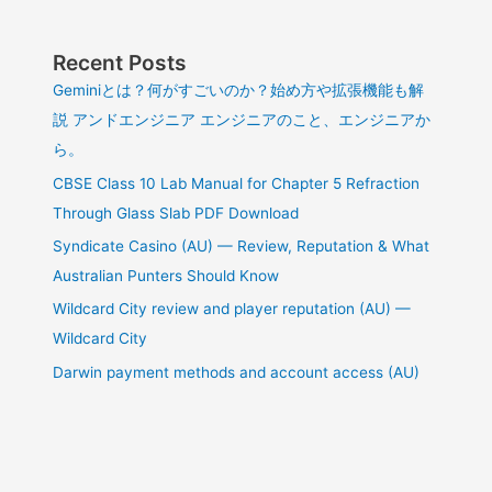
Recent Posts
Geminiとは？何がすごいのか？始め方や拡張機能も解
説 アンドエンジニア エンジニアのこと、エンジニアか
ら。
CBSE Class 10 Lab Manual for Chapter 5 Refraction
Through Glass Slab PDF Download
Syndicate Casino (AU) — Review, Reputation & What
Australian Punters Should Know
Wildcard City review and player reputation (AU) —
Wildcard City
Darwin payment methods and account access (AU)