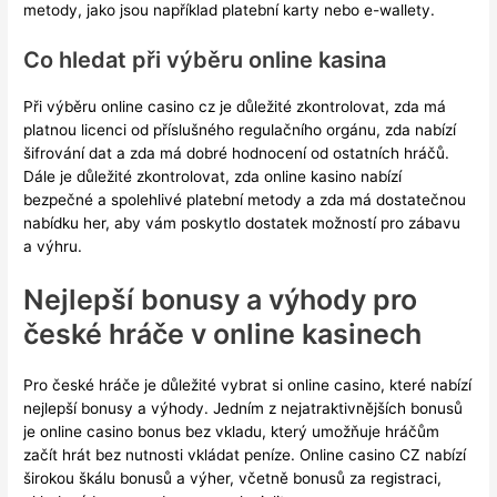
metody, jako jsou například platební karty nebo e-wallety.
Co hledat při výběru online kasina
Při výběru online casino cz je důležité zkontrolovat, zda má
platnou licenci od příslušného regulačního orgánu, zda nabízí
šifrování dat a zda má dobré hodnocení od ostatních hráčů.
Dále je důležité zkontrolovat, zda online kasino nabízí
bezpečné a spolehlivé platební metody a zda má dostatečnou
nabídku her, aby vám poskytlo dostatek možností pro zábavu
a výhru.
Nejlepší bonusy a výhody pro
české hráče v online kasinech
Pro české hráče je důležité vybrat si online casino, které nabízí
nejlepší bonusy a výhody. Jedním z nejatraktivnějších bonusů
je online casino bonus bez vkladu, který umožňuje hráčům
začít hrát bez nutnosti vkládat peníze. Online casino CZ nabízí
širokou škálu bonusů a výher, včetně bonusů za registraci,