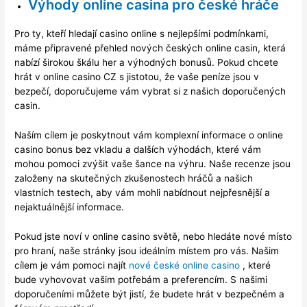
Výhody online casina pro české hráče
Pro ty, kteří hledají casino online s nejlepšími podmínkami,
máme připravené přehled nových českých online casin, která
nabízí širokou škálu her a výhodných bonusů. Pokud chcete
hrát v online casino CZ s jistotou, že vaše peníze jsou v
bezpečí, doporučujeme vám vybrat si z našich doporučených
casin.
Naším cílem je poskytnout vám komplexní informace o online
casino bonus bez vkladu a dalších výhodách, které vám
mohou pomoci zvýšit vaše šance na výhru. Naše recenze jsou
založeny na skutečných zkušenostech hráčů a našich
vlastních testech, aby vám mohli nabídnout nejpřesnější a
nejaktuálnější informace.
Pokud jste noví v online casino světě, nebo hledáte nové místo
pro hraní, naše stránky jsou ideálním místem pro vás. Našim
cílem je vám pomoci najít
nové české online casino
, které
bude vyhovovat vašim potřebám a preferencím. S našimi
doporučeními můžete být jistí, že budete hrát v bezpečném a