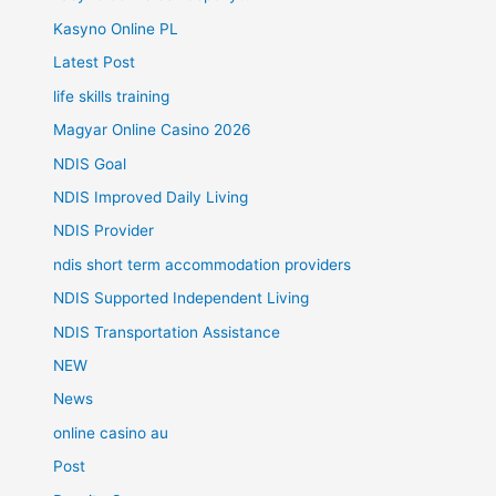
Kasyno Online PL
Latest Post
life skills training
Magyar Online Casino 2026
NDIS Goal
NDIS Improved Daily Living
NDIS Provider
ndis short term accommodation providers
NDIS Supported Independent Living
NDIS Transportation Assistance
NEW
News
online casino au
Post