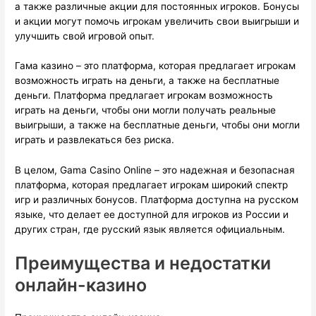
а также различные акции для постоянных игроков. Бонусы
и акции могут помочь игрокам увеличить свои выигрыши и
улучшить свой игровой опыт.
Гама казино – это платформа, которая предлагает игрокам
возможность играть на деньги, а также на бесплатные
деньги. Платформа предлагает игрокам возможность
играть на деньги, чтобы они могли получать реальные
выигрыши, а также на бесплатные деньги, чтобы они могли
играть и развлекаться без риска.
В целом, Gama Casino Online – это надежная и безопасная
платформа, которая предлагает игрокам широкий спектр
игр и различных бонусов. Платформа доступна на русском
языке, что делает ее доступной для игроков из России и
других стран, где русский язык является официальным.
Преимущества и недостатки
онлайн-казино