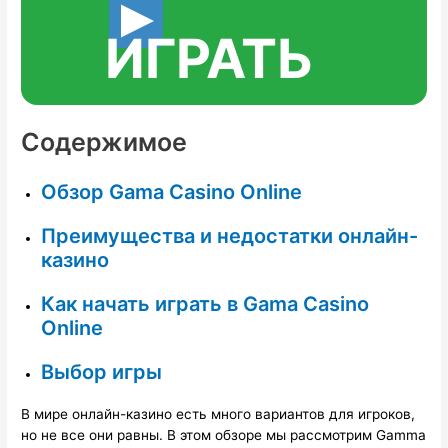
ИГРАТЬ
Содержимое
Обзор Gama Casino Online
Преимущества и недостатки онлайн-
казино
Как начать играть в Gama Casino
Online
Выбор игры
В мире онлайн-казино есть много вариантов для игроков,
но не все они равны. В этом обзоре мы рассмотрим Gamma