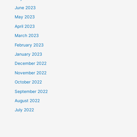
June 2023
May 2023
April 2023
March 2023
February 2023
January 2023
December 2022
November 2022
October 2022
September 2022
August 2022
July 2022