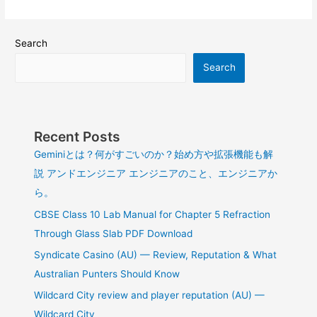
Search
Search
Recent Posts
Geminiとは？何がすごいのか？始め方や拡張機能も解
説 アンドエンジニア エンジニアのこと、エンジニアか
ら。
CBSE Class 10 Lab Manual for Chapter 5 Refraction
Through Glass Slab PDF Download
Syndicate Casino (AU) — Review, Reputation & What
Australian Punters Should Know
Wildcard City review and player reputation (AU) —
Wildcard City