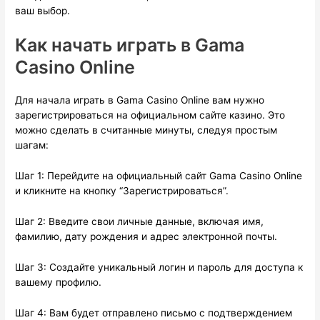
ваш выбор.
Как начать играть в Gama
Casino Online
Для начала играть в Gama Casino Online вам нужно
зарегистрироваться на официальном сайте казино. Это
можно сделать в считанные минуты, следуя простым
шагам:
Шаг 1: Перейдите на официальный сайт Gama Casino Online
и кликните на кнопку “Зарегистрироваться”.
Шаг 2: Введите свои личные данные, включая имя,
фамилию, дату рождения и адрес электронной почты.
Шаг 3: Создайте уникальный логин и пароль для доступа к
вашему профилю.
Шаг 4: Вам будет отправлено письмо с подтверждением