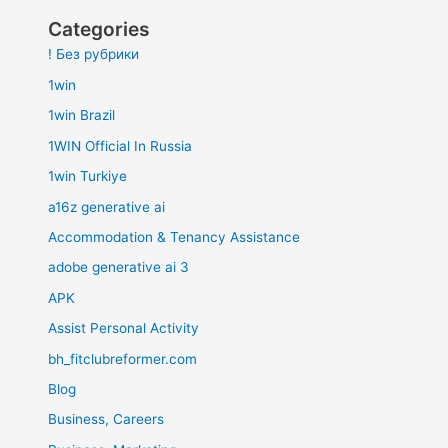
Categories
! Без рубрики
1win
1win Brazil
1WIN Official In Russia
1win Turkiye
a16z generative ai
Accommodation & Tenancy Assistance
adobe generative ai 3
APK
Assist Personal Activity
bh_fitclubreformer.com
Blog
Business, Careers