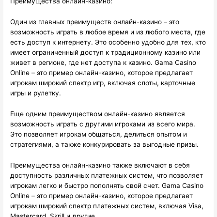
Преимущества онлайн-казино:
Один из главных преимуществ онлайн-казино – это
возможность играть в любое время и из любого места, где
есть доступ к интернету. Это особенно удобно для тех, кто
имеет ограниченный доступ к традиционному казино или
живет в регионе, где нет доступа к казино. Gama Casino
Online – это пример онлайн-казино, которое предлагает
игрокам широкий спектр игр, включая слоты, карточные
игры и рулетку.
Еще одним преимуществом онлайн-казино является
возможность играть с другими игроками из всего мира.
Это позволяет игрокам общаться, делиться опытом и
стратегиями, а также конкурировать за выгодные призы.
Преимущества онлайн-казино также включают в себя
доступность различных платежных систем, что позволяет
игрокам легко и быстро пополнять свой счет. Gama Casino
Online – это пример онлайн-казино, которое предлагает
игрокам широкий спектр платежных систем, включая Visa,
Mastercard, Skrill и другие.