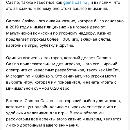
Casino, также известное как
gama casino
, и выясним, что
это за казино и почему оно стоит вашего внимания.
Gamma Casino – это онлайн-казино, которое было основано
в 2019 году и имеет лицензию на игорное дело от
Мальтийской комиссии по игорному надзору. Казино
предлагает игрокам более 1 000 игр, включая слоты,
карточные игры, рулетку и другие.
Один из ключевых факторов, который делает Gamma
Casino привлекательным для игроков, – это его широкий
спектр игр от известных разработчиков, таких как NetEnt,
Microgaming и Quickspin. Это означает, что игроки могут
выбрать игру, которая им понравится, и начать играть с
минимальной суммой 0,20 евро.
В целом, Gamma Casino – это хороший выбор для игроков,
которые ищут онлайн-казино с широким спектром игр и
удобными условиями для игры. В этом обзоре мы
рассмотрим все аспекты этого казино и выясим, является
ли оно достойным вашего внимания.