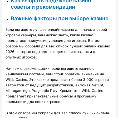
Как выбрать надежное казино:
советы и рекомендации
Важные факторы при выборе казино
Если вы ищете лучшее онлайн-казино для начала своей
игровой карьеры, вам нужно знать, какие казино
предлагают наилучшие условия для игроков. В этом
обзоре мы собрали для вас список лучших онлайн-казино
2026, которые подходят как для новичков, так и для
опытных игроков.
Начнем с рекомендации: если вы ищете казино с
наилучшими слотами, вам стоит обратить внимание на
Wildz Casino. Это казино предлагает более 3 000 игровых
автоматов от ведущих разработчиков, включая NetEnt,
Microgaming и Pragmatic Play. Кроме того, Wildz Casino
предлагает привлекательные бонусы и программу
лояльности для своих игроков.
В этом обзоре мы собрали для вас список лучших онлайн-