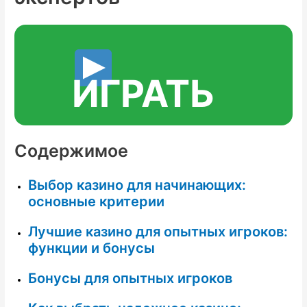
ИГРАТЬ
Содержимое
Выбор казино для начинающих:
основные критерии
Лучшие казино для опытных игроков:
функции и бонусы
Бонусы для опытных игроков