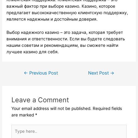
важный фактор при выборе казино. Казино, которое
предлагает высококачественную клиентскую поддержку,
является надежным и достойным доверия.
Выбор надежного казино – это задача, которая требует
внимания и ответственности. Если вы будете следовать
нашим советам и рекомендациям, вы сможете найти
лучшее казино для себя.
Post
←
Previous Post
Next Post
→
navigation
Leave a Comment
Your email address will not be published.
Required fields
are marked
*
Type
here..