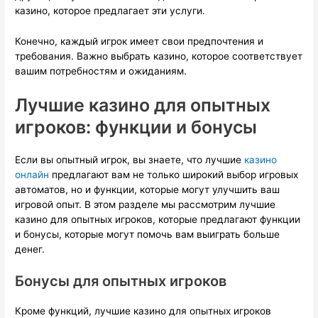
казино, которое предлагает эти услуги.
Конечно, каждый игрок имеет свои предпочтения и
требования. Важно выбрать казино, которое соответствует
вашим потребностям и ожиданиям.
Лучшие казино для опытных
игроков: функции и бонусы
Если вы опытный игрок, вы знаете, что лучшие
казино
онлайн
предлагают вам не только широкий выбор игровых
автоматов, но и функции, которые могут улучшить ваш
игровой опыт. В этом разделе мы рассмотрим лучшие
казино для опытных игроков, которые предлагают функции
и бонусы, которые могут помочь вам выиграть больше
денег.
Бонусы для опытных игроков
Кроме функций, лучшие казино для опытных игроков