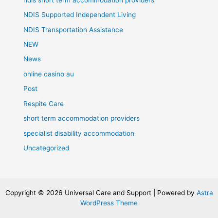
NDIS Supported Independent Living
NDIS Transportation Assistance
NEW
News
online casino au
Post
Respite Care
short term accommodation providers
specialist disability accommodation
Uncategorized
Copyright © 2026 Universal Care and Support | Powered by
Astra
WordPress Theme