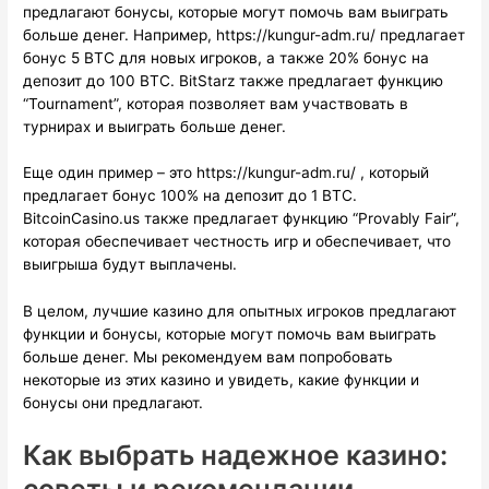
предлагают бонусы, которые могут помочь вам выиграть
больше денег. Например, https://kungur-adm.ru/ предлагает
бонус 5 BTC для новых игроков, а также 20% бонус на
депозит до 100 BTC. BitStarz также предлагает функцию
“Tournament”, которая позволяет вам участвовать в
турнирах и выиграть больше денег.
Еще один пример – это https://kungur-adm.ru/ , который
предлагает бонус 100% на депозит до 1 BTC.
BitcoinCasino.us также предлагает функцию “Provably Fair”,
которая обеспечивает честность игр и обеспечивает, что
выигрыша будут выплачены.
В целом, лучшие казино для опытных игроков предлагают
функции и бонусы, которые могут помочь вам выиграть
больше денег. Мы рекомендуем вам попробовать
некоторые из этих казино и увидеть, какие функции и
бонусы они предлагают.
Как выбрать надежное казино: