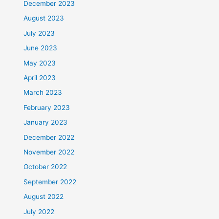
December 2023
August 2023
July 2023
June 2023
May 2023
April 2023
March 2023
February 2023
January 2023
December 2022
November 2022
October 2022
September 2022
August 2022
July 2022