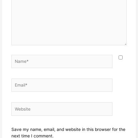
Name*
Email*
Website
Save my name, email, and website in this browser for the
next time I comment.