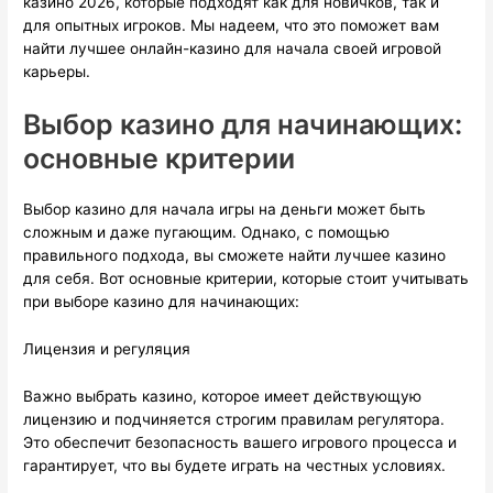
казино 2026, которые подходят как для новичков, так и
для опытных игроков. Мы надеем, что это поможет вам
найти лучшее онлайн-казино для начала своей игровой
карьеры.
Выбор казино для начинающих:
основные критерии
Выбор казино для начала игры на деньги может быть
сложным и даже пугающим. Однако, с помощью
правильного подхода, вы сможете найти лучшее казино
для себя. Вот основные критерии, которые стоит учитывать
при выборе казино для начинающих:
Лицензия и регуляция
Важно выбрать казино, которое имеет действующую
лицензию и подчиняется строгим правилам регулятора.
Это обеспечит безопасность вашего игрового процесса и
гарантирует, что вы будете играть на честных условиях.