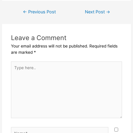
Post
←
Previous Post
Next Post
→
navigation
Leave a Comment
Your email address will not be published.
Required fields
are marked
*
Type
here..
Name*