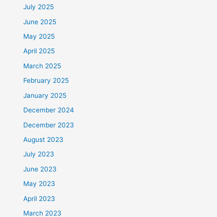
July 2025
June 2025
May 2025
April 2025
March 2025
February 2025
January 2025
December 2024
December 2023
August 2023
July 2023
June 2023
May 2023
April 2023
March 2023