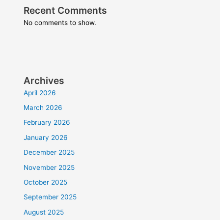
Recent Comments
No comments to show.
Archives
April 2026
March 2026
February 2026
January 2026
December 2025
November 2025
October 2025
September 2025
August 2025