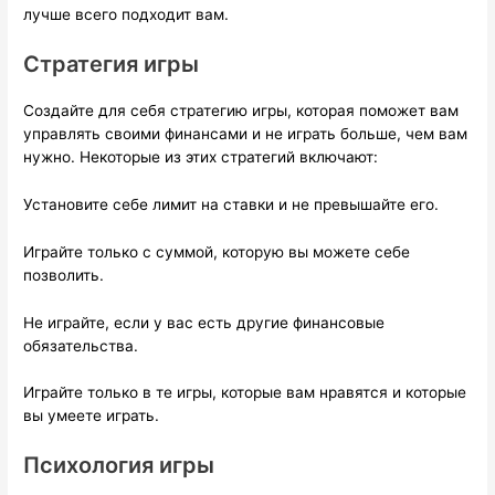
лучше всего подходит вам.
Стратегия игры
Создайте для себя стратегию игры, которая поможет вам
управлять своими финансами и не играть больше, чем вам
нужно. Некоторые из этих стратегий включают:
Установите себе лимит на ставки и не превышайте его.
Играйте только с суммой, которую вы можете себе
позволить.
Не играйте, если у вас есть другие финансовые
обязательства.
Играйте только в те игры, которые вам нравятся и которые
вы умеете играть.
Психология игры