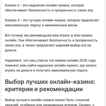
Казино 2 – это надежное онлайн-казино, которое
обеспечивает безопасность и прозрачность своих игр.
Казино 3 – это лучшее онлайн-казино, которое предлагает
максимальную отдачу и минимальные риски.
Вот почему мы рекомендуем вам играть в этих казино
онлайн. Они обеспечивают безопасность и прозрачность
своих игр, а также предлагают широкий выбор игр на
деньги.
Надеемся, что наш список топ казино онлайн 2026 года
поможет вам найти надежное онлайн-казино, где можно
играть на деньги и получать максимальную отдачу.
Выбор лучших онлайн-казино:
критерии и рекомендации
Выбор лучшего онлайн-казино может быть сложной
задачей, особенно для начинающих игроков. Однако, с