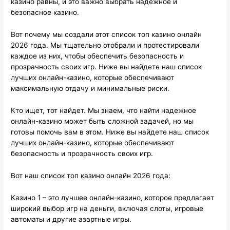
казино равны, и это важно выбрать надежное и
безопасное казино.
Вот почему мы создали этот список топ казино онлайн
2026 года. Мы тщательно отобрали и протестировали
каждое из них, чтобы обеспечить безопасность и
прозрачность своих игр. Ниже вы найдете наш список
лучших онлайн-казино, которые обеспечивают
максимальную отдачу и минимальные риски.
Кто ищет, тот найдет. Мы знаем, что найти надежное
онлайн-казино может быть сложной задачей, но мы
готовы помочь вам в этом. Ниже вы найдете наш список
лучших онлайн-казино, которые обеспечивают
безопасность и прозрачность своих игр.
Вот наш список топ казино онлайн 2026 года:
Казино 1 – это лучшее онлайн-казино, которое предлагает
широкий выбор игр на деньги, включая слоты, игровые
автоматы и другие азартные игры.