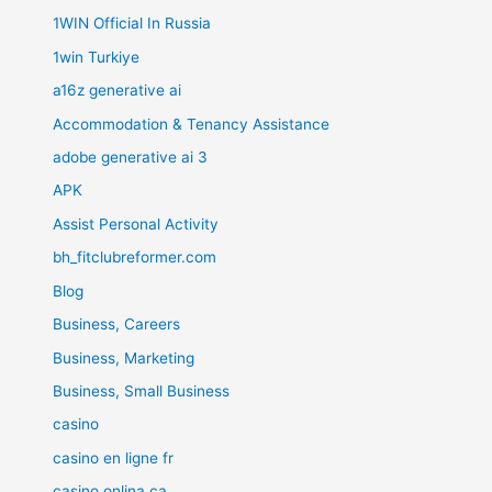
1WIN Official In Russia
1win Turkiye
a16z generative ai
Accommodation & Tenancy Assistance
adobe generative ai 3
APK
Assist Personal Activity
bh_fitclubreformer.com
Blog
Business, Careers
Business, Marketing
Business, Small Business
casino
casino en ligne fr
casino onlina ca