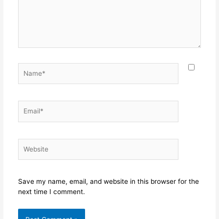
Name*
Email*
Website
Save my name, email, and website in this browser for the
next time I comment.