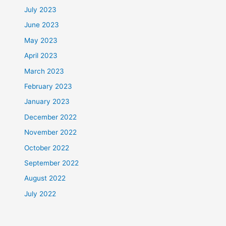
July 2023
June 2023
May 2023
April 2023
March 2023
February 2023
January 2023
December 2022
November 2022
October 2022
September 2022
August 2022
July 2022