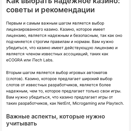
Как выбрать надежное казино:
советы и рекомендации
Первым и самым важным шагом является выбор
лицензированного казино. Казино, которое имеет
лицензию, является надежным и безопасным, так как оно
подчиняется строгим правилам и нормам. Вам нужно
убедиться, что казино имеет действующую лицензию и
является членом известных ассоциаций, таких как
eCOGRA или iTech Labs.
Вторым шагом является выбор игровых автоматов
(слотов). Казино, которое предлагает широкий выбор
слотов от известных разработчиков, является более
надежным, чем то, которое предлагает только свои игры.
Вам нужно убедиться, что казино предлагает игры от
таких разработчиков, как NetEnt, Microgaming или Playtech.
Важные аспекты, которые нужно
учитывать