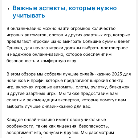
Важные аспекты, которые нужно
учитывать
В онлайн-казино можно найти огромное количество
игровых автоматов, слотов и других азартных игр, которые
предлагают игрокам шанс выиграть большие суммы денег.
Однако, для начала игроки должны выбрать достоверное
и надежное онлайн-казино, которое обеспечит им
безопасность и комфортную игру.
В этом обзоре мы собрали лучшие онлайн-казино 2025 для
новичков и профи, которые предлагают широкий спектр
игр, включая игровые автоматы, слоты, рулетку, блэкджек
и другие азартные игры. Мы также предоставим вам
советы и рекомендации экспертов, которые помогут вам
выбрать лучшее онлайн-казино для вас.
Каждое онлайн-казино имеет свои уникальные
особенности, такие как лицензия, безопасность,
ассортимент игр, бонусы и другие. Мы рассмотрим