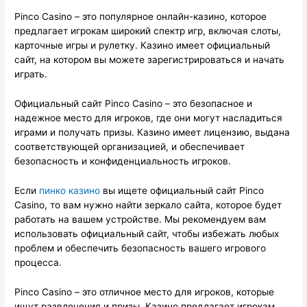
Pinco Casino – это популярное онлайн-казино, которое
предлагает игрокам широкий спектр игр, включая слоты,
карточные игры и рулетку. Казино имеет официальный
сайт, на котором вы можете зарегистрироваться и начать
играть.
Официальный сайт Pinco Casino – это безопасное и
надежное место для игроков, где они могут насладиться
играми и получать призы. Казино имеет лицензию, выдана
соответствующей организацией, и обеспечивает
безопасность и конфиденциальность игроков.
Если
пинко казино
вы ищете официальный сайт Pinco
Casino, то вам нужно найти зеркало сайта, которое будет
работать на вашем устройстве. Мы рекомендуем вам
использовать официальный сайт, чтобы избежать любых
проблем и обеспечить безопасность вашего игрового
процесса.
Pinco Casino – это отличное место для игроков, которые
ищут развлечения и призы. Казино предлагает игрокам