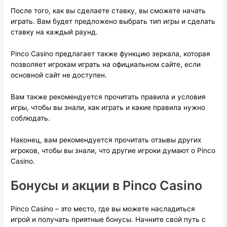
После того, как вы сделаете ставку, вы сможете начать
играть. Вам будет предложено выбрать тип игры и сделать
ставку на каждый раунд.
Pinco Casino предлагает также функцию зеркала, которая
позволяет игрокам играть на официальном сайте, если
основной сайт не доступен.
Вам также рекомендуется прочитать правила и условия
игры, чтобы вы знали, как играть и какие правила нужно
соблюдать.
Наконец, вам рекомендуется прочитать отзывы других
игроков, чтобы вы знали, что другие игроки думают о Pinco
Casino.
Бонусы и акции в Pinco Casino
Pinco Casino – это место, где вы можете насладиться
игрой и получать приятные бонусы. Начните свой путь с