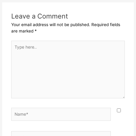
Leave a Comment
Your email address will not be published.
Required fields
are marked
*
Type
here..
Name*
Email*