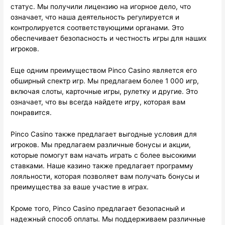
статус. Мы получили лицензию на игорное дело, что
означает, что наша деятельность регулируется и
контролируется соответствующими органами. Это
обеспечивает безопасность и честность игры для наших
игроков.
Еще одним преимуществом Pinco Casino является его
обширный спектр игр. Мы предлагаем более 1 000 игр,
включая слоты, карточные игры, рулетку и другие. Это
означает, что вы всегда найдете игру, которая вам
понравится.
Pinco Casino также предлагает выгодные условия для
игроков. Мы предлагаем различные бонусы и акции,
которые помогут вам начать играть с более высокими
ставками. Наше казино также предлагает программу
лояльности, которая позволяет вам получать бонусы и
преимущества за ваше участие в играх.
Кроме того, Pinco Casino предлагает безопасный и
надежный способ оплаты. Мы поддерживаем различные