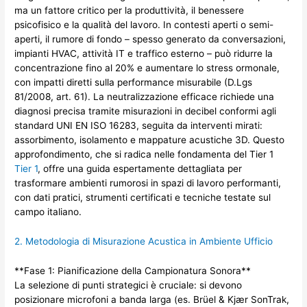
ma un fattore critico per la produttività, il benessere
psicofisico e la qualità del lavoro. In contesti aperti o semi-
aperti, il rumore di fondo – spesso generato da conversazioni,
impianti HVAC, attività IT e traffico esterno – può ridurre la
concentrazione fino al 20% e aumentare lo stress ormonale,
con impatti diretti sulla performance misurabile (D.Lgs
81/2008, art. 61). La neutralizzazione efficace richiede una
diagnosi precisa tramite misurazioni in decibel conformi agli
standard UNI EN ISO 16283, seguita da interventi mirati:
assorbimento, isolamento e mappature acustiche 3D. Questo
approfondimento, che si radica nelle fondamenta del Tier 1
Tier 1
, offre una guida espertamente dettagliata per
trasformare ambienti rumorosi in spazi di lavoro performanti,
con dati pratici, strumenti certificati e tecniche testate sul
campo italiano.
2. Metodologia di Misurazione Acustica in Ambiente Ufficio
**Fase 1: Pianificazione della Campionatura Sonora**
La selezione di punti strategici è cruciale: si devono
posizionare microfoni a banda larga (es. Brüel & Kjær SonTrak,