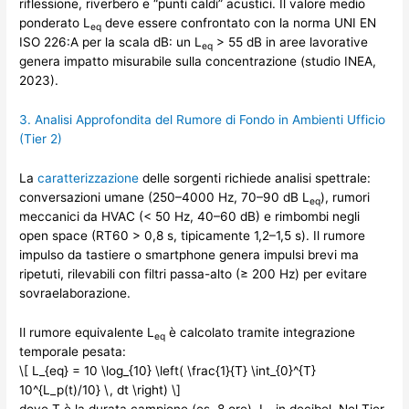
riflessione, riverbero e “punti caldi” acustici. Il valore medio
ponderato L
deve essere confrontato con la norma UNI EN
eq
ISO 226:A per la scala dB: un L
> 55 dB in aree lavorative
eq
genera impatto misurabile sulla concentrazione (studio INEA,
2023).
3. Analisi Approfondita del Rumore di Fondo in Ambienti Ufficio
(Tier 2)
La
caratterizzazione
delle sorgenti richiede analisi spettrale:
conversazioni umane (250–4000 Hz, 70–90 dB L
), rumori
eq
meccanici da HVAC (< 50 Hz, 40–60 dB) e rimbombi negli
open space (RT60 > 0,8 s, tipicamente 1,2–1,5 s). Il rumore
impulso da tastiere o smartphone genera impulsi brevi ma
ripetuti, rilevabili con filtri passa-alto (≥ 200 Hz) per evitare
sovraelaborazione.
Il rumore equivalente L
è calcolato tramite integrazione
eq
temporale pesata:
\[ L_{eq} = 10 \log_{10} \left( \frac{1}{T} \int_{0}^{T}
10^{L_p(t)/10} \, dt \right) \]