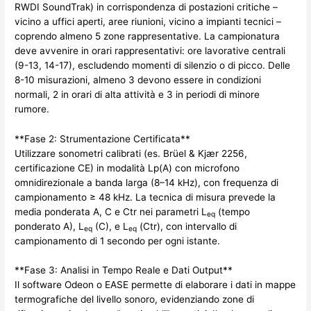
RWDI SoundTrak) in corrispondenza di postazioni critiche –
vicino a uffici aperti, aree riunioni, vicino a impianti tecnici –
coprendo almeno 5 zone rappresentative. La campionatura
deve avvenire in orari rappresentativi: ore lavorative centrali
(9-13, 14-17), escludendo momenti di silenzio o di picco. Delle
8-10 misurazioni, almeno 3 devono essere in condizioni
normali, 2 in orari di alta attività e 3 in periodi di minore
rumore.
**Fase 2: Strumentazione Certificata**
Utilizzare sonometri calibrati (es. Brüel & Kjær 2256,
certificazione CE) in modalità Lp(A) con microfono
omnidirezionale a banda larga (8–14 kHz), con frequenza di
campionamento ≥ 48 kHz. La tecnica di misura prevede la
media ponderata A, C e Ctr nei parametri L
(tempo
eq
ponderato A), L
(C), e L
(Ctr), con intervallo di
eq
eq
campionamento di 1 secondo per ogni istante.
**Fase 3: Analisi in Tempo Reale e Dati Output**
Il software Odeon o EASE permette di elaborare i dati in mappe
termografiche del livello sonoro, evidenziando zone di