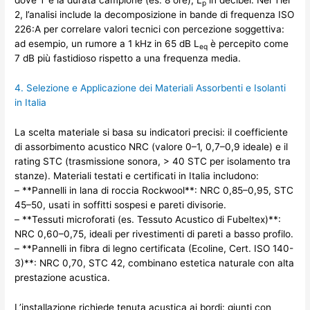
dove T è la durata campione (es. 8 ore), L
in decibel. Nel Tier
p
2, l’analisi include la decomposizione in bande di frequenza ISO
226:A per correlare valori tecnici con percezione soggettiva:
ad esempio, un rumore a 1 kHz in 65 dB L
è percepito come
eq
7 dB più fastidioso rispetto a una frequenza media.
4. Selezione e Applicazione dei Materiali Assorbenti e Isolanti
in Italia
La scelta materiale si basa su indicatori precisi: il coefficiente
di assorbimento acustico NRC (valore 0–1, 0,7–0,9 ideale) e il
rating STC (trasmissione sonora, > 40 STC per isolamento tra
stanze). Materiali testati e certificati in Italia includono:
– **Pannelli in lana di roccia Rockwool**: NRC 0,85–0,95, STC
45–50, usati in soffitti sospesi e pareti divisorie.
– **Tessuti microforati (es. Tessuto Acustico di Fubeltex)**:
NRC 0,60–0,75, ideali per rivestimenti di pareti a basso profilo.
– **Pannelli in fibra di legno certificata (Ecoline, Cert. ISO 140-
3)**: NRC 0,70, STC 42, combinano estetica naturale con alta
prestazione acustica.
L’installazione richiede tenuta acustica ai bordi: giunti con