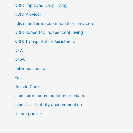
NDIS Improved Daily Living
NDIS Provider
ndis short term accommodation providers
NDIS Supported Independent Living
NDIS Transportation Assistance
NEW
News
online casino au
Post
Respite Care
short term accommodation providers
specialist disability accommodation
Uncategorized