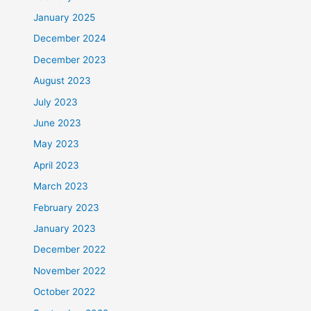
January 2025
December 2024
December 2023
August 2023
July 2023
June 2023
May 2023
April 2023
March 2023
February 2023
January 2023
December 2022
November 2022
October 2022