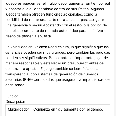
jugadores pueden ver el multiplicador aumentar en tiempo real
y apostar cualquier cantidad dentro de sus límites. Algunos
juegos también ofrecen funciones adicionales, como la
posibilidad de retirar una parte de la apuesta para asegurar
una ganancia y seguir apostando con el resto, o la opción de
establecer un punto de retirada automático para minimizar el
riesgo de perder la apuesta.
La volatilidad de Chicken Road es alta, lo que significa que las
ganancias pueden ser muy grandes, pero también las pérdidas
pueden ser significativas. Por lo tanto, es importante jugar de
manera responsable y establecer un presupuesto antes de
comenzar a apostar. El juego también se beneficia de la
transparencia, con sistemas de generación de números
aleatorios (RNG) certificados que aseguran la imparcialidad de
cada ronda.
Función
Descripción
Multiplicador
Comienza en 1x y aumenta con el tiempo.