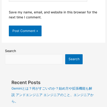
Save my name, email, and website in this browser for the
next time I comment.
Search
Search
Recent Posts
Geminiとは？何がすごいのか？始め方や拡張機能も解
説 アンドエンジニア エンジニアのこと、エンジニアか
ら。