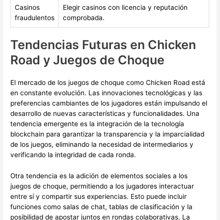
Casinos
Elegir casinos con licencia y reputación
fraudulentos
comprobada.
Tendencias Futuras en Chicken
Road y Juegos de Choque
El mercado de los juegos de choque como Chicken Road está
en constante evolución. Las innovaciones tecnológicas y las
preferencias cambiantes de los jugadores están impulsando el
desarrollo de nuevas características y funcionalidades. Una
tendencia emergente es la integración de la tecnología
blockchain para garantizar la transparencia y la imparcialidad
de los juegos, eliminando la necesidad de intermediarios y
verificando la integridad de cada ronda.
Otra tendencia es la adición de elementos sociales a los
juegos de choque, permitiendo a los jugadores interactuar
entre sí y compartir sus experiencias. Esto puede incluir
funciones como salas de chat, tablas de clasificación y la
posibilidad de apostar juntos en rondas colaborativas. La