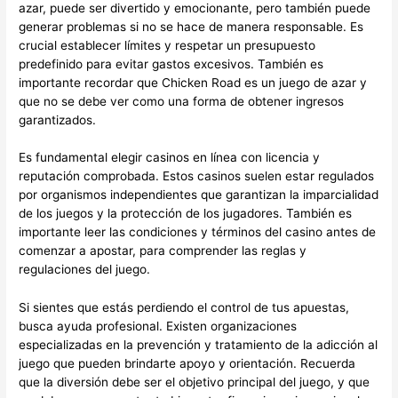
azar, puede ser divertido y emocionante, pero también puede
generar problemas si no se hace de manera responsable. Es
crucial establecer límites y respetar un presupuesto
predefinido para evitar gastos excesivos. También es
importante recordar que Chicken Road es un juego de azar y
que no se debe ver como una forma de obtener ingresos
garantizados.
Es fundamental elegir casinos en línea con licencia y
reputación comprobada. Estos casinos suelen estar regulados
por organismos independientes que garantizan la imparcialidad
de los juegos y la protección de los jugadores. También es
importante leer las condiciones y términos del casino antes de
comenzar a apostar, para comprender las reglas y
regulaciones del juego.
Si sientes que estás perdiendo el control de tus apuestas,
busca ayuda profesional. Existen organizaciones
especializadas en la prevención y tratamiento de la adicción al
juego que pueden brindarte apoyo y orientación. Recuerda
que la diversión debe ser el objetivo principal del juego, y que