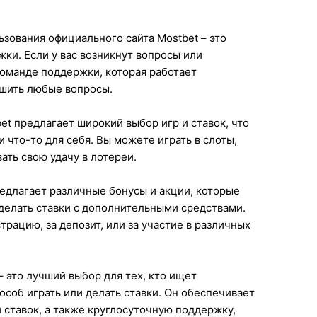
зования официального сайта Mostbet – это
ки. Если у вас возникнут вопросы или
команде поддержки, которая работает
ешить любые вопросы.
et предлагает широкий выбор игр и ставок, что
 что-то для себя. Вы можете играть в слоты,
вать свою удачу в лотереи.
едлагает различные бонусы и акции, которые
 делать ставки с дополнительными средствами.
рацию, за депозит, или за участие в различных
– это лучший выбор для тех, кто ищет
особ играть или делать ставки. Он обеспечивает
и ставок, а также круглосуточную поддержку,