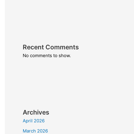
Recent Comments
No comments to show.
Archives
April 2026
March 2026