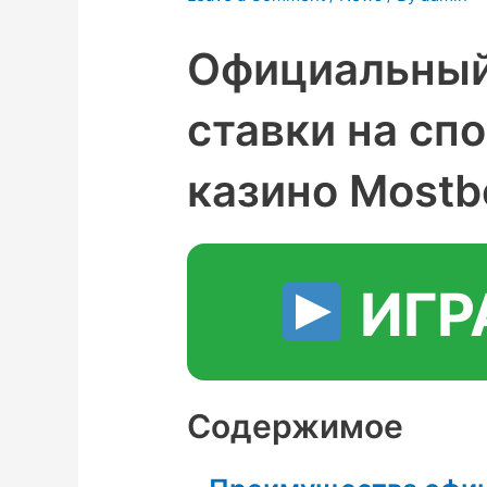
Официальный
ставки на спо
казино Mostb
ИГР
Содержимое