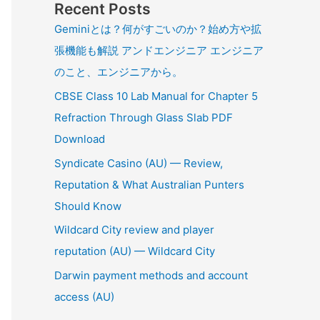
Recent Posts
Geminiとは？何がすごいのか？始め方や拡
張機能も解説 アンドエンジニア エンジニア
のこと、エンジニアから。
CBSE Class 10 Lab Manual for Chapter 5
Refraction Through Glass Slab PDF
Download
Syndicate Casino (AU) — Review,
Reputation & What Australian Punters
Should Know
Wildcard City review and player
reputation (AU) — Wildcard City
Darwin payment methods and account
access (AU)