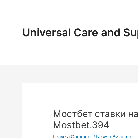
Skip
to
content
Universal Care and Su
Мостбет ставки на
Mostbet.394
Leave a Comment
/
News
/ By
admin