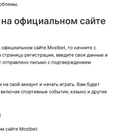
роблемы.
ь на официальном сайте
 официальном сайте Mostbet, то начните с
а страницу регистрации, введите свои данные и
т отправлено письмо с подтверждением
на свой аккаунт и начать играть. Вам будет
 включая спортивные события, кэзыно и другие
ы
м сайте Mostbet.