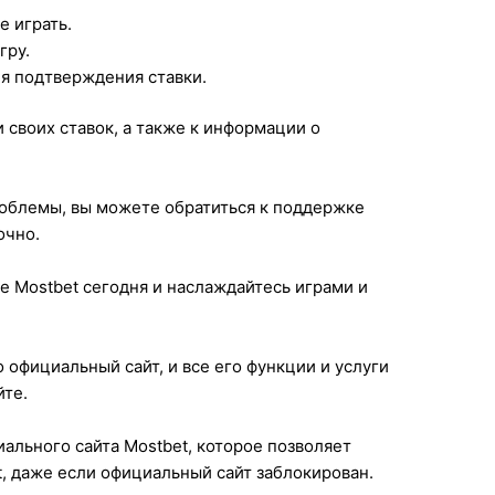
е играть.
гру.
ля подтверждения ставки.
 своих ставок, а также к информации о
роблемы, вы можете обратиться к поддержке
очно.
е Mostbet сегодня и наслаждайтесь играми и
о официальный сайт, и все его функции и услуги
йте.
иального сайта Mostbet, которое позволяет
t, даже если официальный сайт заблокирован.