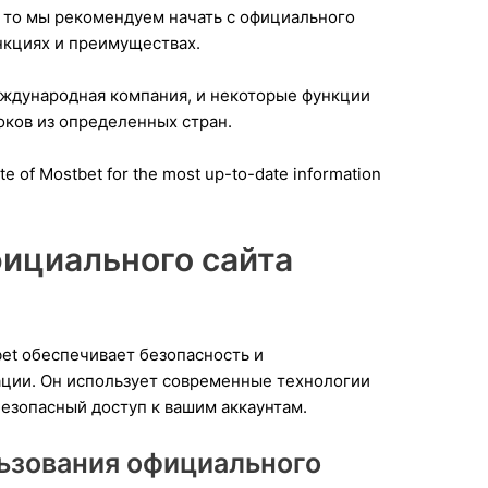
, то мы рекомендуем начать с официального
ункциях и преимуществах.
еждународная компания, и некоторые функции
оков из определенных стран.
te of Mostbet for the most up-to-date information
ициального сайта
et обеспечивает безопасность и
ции. Он использует современные технологии
езопасный доступ к вашим аккаунтам.
ьзования официального