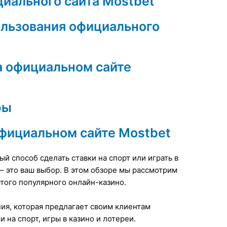
иального сайта Mostbet
льзования официального
на официальном сайте
ры
официальном сайте Mostbet
й способ сделать ставки на спорт или играть в
 – это ваш выбор. В этом обзоре мы рассмотрим
того популярного онлайн-казино.
ия, которая предлагает своим клиентам
 на спорт, игры в казино и лотереи.