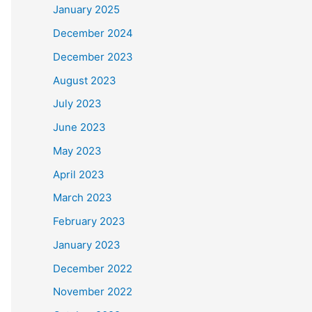
January 2025
December 2024
December 2023
August 2023
July 2023
June 2023
May 2023
April 2023
March 2023
February 2023
January 2023
December 2022
November 2022