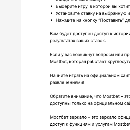
Выберите игру, в которой вы хотит
Установите ставку на выбранную и
Нажмите на кнопку “Поставить” д
Вам будет доступен доступ к истории
результатах ваших ставок.
Если у вас возникнут вопросы или п
Mostbet, которая работает круглосут
Начните играть на официальном сайт
развлечениями!
Обратите внимание, что Mostbet – эт
доступны только на официальном са
Мостбет зеркало – это зеркало офиц
доступ к функциям и услугам Mostbe