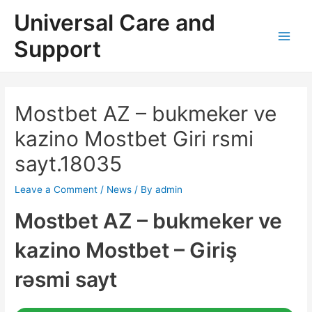
Skip
Universal Care and
to
content
Support
Main
Men
Mostbet AZ – bukmeker ve
kazino Mostbet Giri rsmi
sayt.18035
Leave a Comment
/
News
/ By
admin
Mostbet AZ – bukmeker ve
kazino Mostbet – Giriş
rəsmi sayt