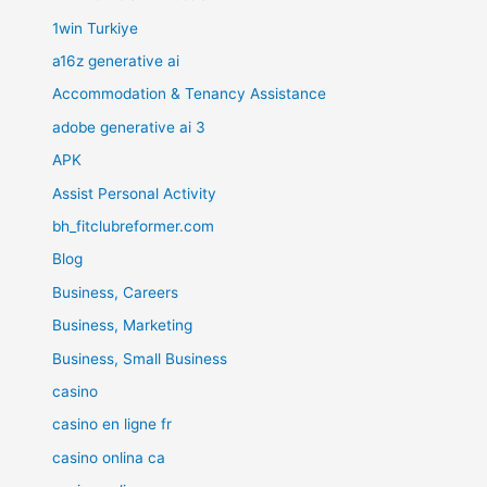
1win Turkiye
a16z generative ai
Accommodation & Tenancy Assistance
adobe generative ai 3
APK
Assist Personal Activity
bh_fitclubreformer.com
Blog
Business, Careers
Business, Marketing
Business, Small Business
casino
casino en ligne fr
casino onlina ca