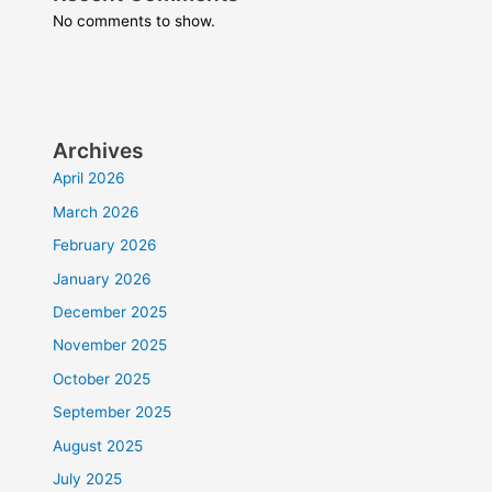
No comments to show.
Archives
April 2026
March 2026
February 2026
January 2026
December 2025
November 2025
October 2025
September 2025
August 2025
July 2025