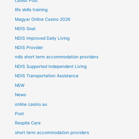
Latest Post
life skills training
Magyar Online Casino 2026
NDIS Goal
NDIS Improved Daily Living
NDIS Provider
ndis short term accommodation providers
NDIS Supported Independent Living
NDIS Transportation Assistance
NEW
News
online casino au
Post
Respite Care
short term accommodation providers