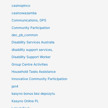
casinopinco
casinowazamba
Communications, GPS
Community Participation
dec_pb_common
Disability Services Australia
disability support services,
Disability Support Worker
Group Centre Activities
Household Tasks Assistance
Innovative Community Participation
jan4
kasyno bonus bez depozytu
Kasyno Online PL