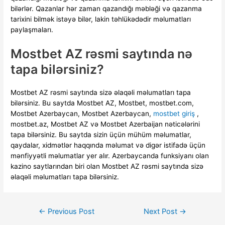
bilərlər. Qazanlar hər zaman qazandığı məbləği və qazanma
tarixini bilmək istəyə bilər, lakin təhlükədədir məlumatları
paylaşmaları.
Mostbet AZ rəsmi saytında nə
tapa bilərsiniz?
Mostbet AZ rəsmi saytında sizə əlaqəli məlumatları tapa
bilərsiniz. Bu saytda Mostbet AZ, Mostbet, mostbet.com,
Mostbet Azerbaycan, Mostbet Azerbaycan,
mostbet giriş
,
mostbet.az, Mostbet AZ və Mostbet Azerbaijan nəticələrini
tapa bilərsiniz. Bu saytda sizin üçün mühüm məlumatlar,
qaydalar, xidmətlər haqqında məlumat və digər istifadə üçün
mənfiyyətli məlumatlar yer alır. Azerbaycanda funksiyanı olan
kazino saytlarından biri olan Mostbet AZ rəsmi saytında sizə
əlaqəli məlumatları tapa bilərsiniz.
Post
←
Previous Post
Next Post
→
navigation