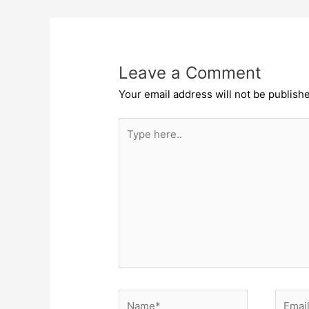
Leave a Comment
Your email address will not be publish
Type
here..
Name*
Email*