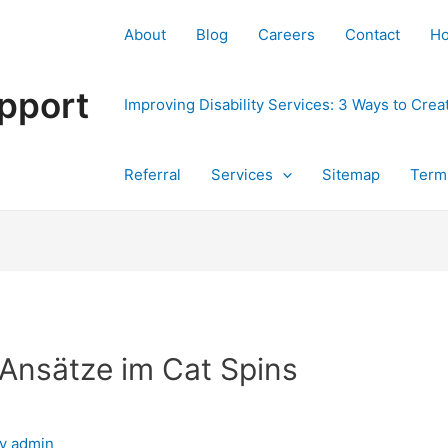
About
Blog
Careers
Contact
H
pport
Improving Disability Services: 3 Ways to Cre
Referral
Services
Sitemap
Term
Ansätze im Cat Spins
By
admin