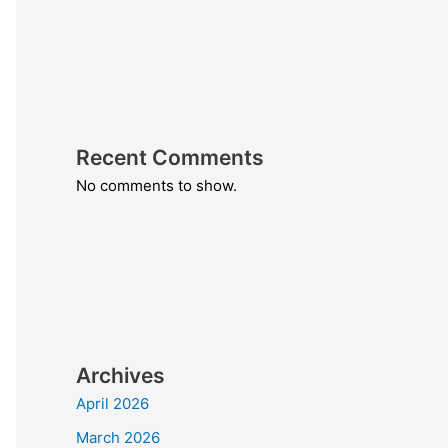
Recent Comments
No comments to show.
Archives
April 2026
March 2026