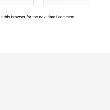
n this browser for the next time I comment.