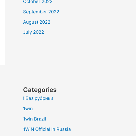
October 2022
September 2022
August 2022
July 2022
Categories
! Без рубрики
1win
1win Brazil
1WIN Official In Russia