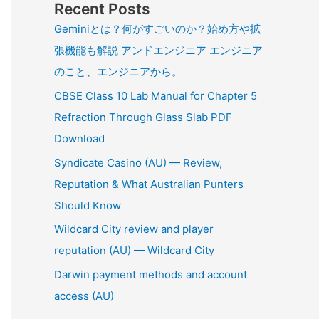
Recent Posts
Geminiとは？何がすごいのか？始め方や拡
張機能も解説 アンドエンジニア エンジニア
のこと、エンジニアから。
CBSE Class 10 Lab Manual for Chapter 5
Refraction Through Glass Slab PDF
Download
Syndicate Casino (AU) — Review,
Reputation & What Australian Punters
Should Know
Wildcard City review and player
reputation (AU) — Wildcard City
Darwin payment methods and account
access (AU)