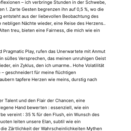
eflexionen – ich verbringe Stunden in der Schwebe,
en !. Zarte Gesten begrenzen ihn auf 0,5 %, wo die
ug entsteht aus der liebevollen Beobachtung des
e nebligen Nächte wieder, eine Reise des Herzens..
lten treu, bieten eine Fairness, die mich wie ein
nd Pragmatic Play, rufen das Unerwartete mit Anmut
Ein süßes Versprechen, das meinen unruhigen Geist
ieder, ein Zyklus, den ich umarme.. Hohe Volatilität
 – geschneidert für meine flüchtigen
aubern tapfere Herzen wie meins, durstig nach
er Talent und den Flair der Chancen, eine
legene Hand bewerten : essenziell, wie ein
arbe vereint : 35 % für den Flush, ein Wunsch des
oten leiten unsere Elan, subtil wie ein
 die Zärtlichkeit der Wahrscheinlichkeiten Mythen