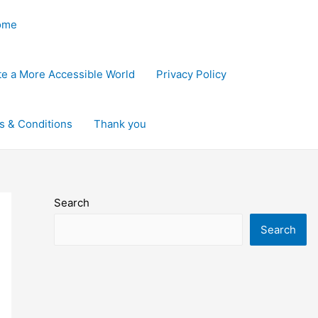
ome
ate a More Accessible World
Privacy Policy
s & Conditions
Thank you
Search
Search