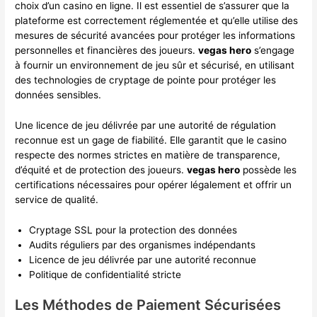
choix d’un casino en ligne. Il est essentiel de s’assurer que la
plateforme est correctement réglementée et qu’elle utilise des
mesures de sécurité avancées pour protéger les informations
personnelles et financières des joueurs.
vegas hero
s’engage
à fournir un environnement de jeu sûr et sécurisé, en utilisant
des technologies de cryptage de pointe pour protéger les
données sensibles.
Une licence de jeu délivrée par une autorité de régulation
reconnue est un gage de fiabilité. Elle garantit que le casino
respecte des normes strictes en matière de transparence,
d’équité et de protection des joueurs.
vegas hero
possède les
certifications nécessaires pour opérer légalement et offrir un
service de qualité.
Cryptage SSL pour la protection des données
Audits réguliers par des organismes indépendants
Licence de jeu délivrée par une autorité reconnue
Politique de confidentialité stricte
Les Méthodes de Paiement Sécurisées