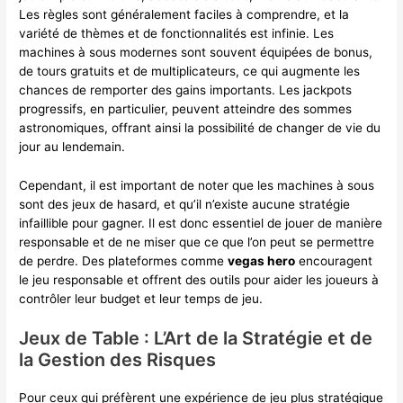
Les règles sont généralement faciles à comprendre, et la
variété de thèmes et de fonctionnalités est infinie. Les
machines à sous modernes sont souvent équipées de bonus,
de tours gratuits et de multiplicateurs, ce qui augmente les
chances de remporter des gains importants. Les jackpots
progressifs, en particulier, peuvent atteindre des sommes
astronomiques, offrant ainsi la possibilité de changer de vie du
jour au lendemain.
Cependant, il est important de noter que les machines à sous
sont des jeux de hasard, et qu’il n’existe aucune stratégie
infaillible pour gagner. Il est donc essentiel de jouer de manière
responsable et de ne miser que ce que l’on peut se permettre
de perdre. Des plateformes comme
vegas hero
encouragent
le jeu responsable et offrent des outils pour aider les joueurs à
contrôler leur budget et leur temps de jeu.
Jeux de Table : L’Art de la Stratégie et de
la Gestion des Risques
Pour ceux qui préfèrent une expérience de jeu plus stratégique