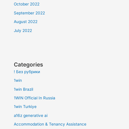
October 2022
September 2022
August 2022
July 2022
Categories
! Без рубрики
1win
1win Brazil
1WIN Official In Russia
1win Turkiye
a16z generative ai
Accommodation & Tenancy Assistance