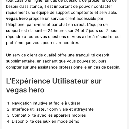
tout casino en ligne. En cas de question, de problème ou de
besoin d’assistance, il est important de pouvoir contacter
rapidement une équipe de support compétente et serviable.
vegas hero
propose un service client accessible par
téléphone, par e-mail et par chat en direct. L’équipe de
support est disponible 24 heures sur 24 et 7 jours sur 7 pour
répondre à toutes vos questions et vous aider à résoudre tout
problème que vous pourriez rencontrer.
Un service client de qualité offre une tranquillité d’esprit
supplémentaire, en sachant que vous pouvez toujours
compter sur une assistance professionnelle en cas de besoin.
L’Expérience Utilisateur sur
vegas hero
Navigation intuitive et facile à utiliser
Interface utilisateur conviviale et attrayante
Compatibilité avec les appareils mobiles
Disponibilité des jeux en mode démo