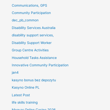
Communications, GPS
Community Participation
dec_pb_common
Disability Services Australia
disability support services,
Disability Support Worker
Group Centre Activities
Household Tasks Assistance
Innovative Community Participation
jan4
kasyno bonus bez depozytu
Kasyno Online PL
Latest Post
life skills training
Magyar Online Casino 2026