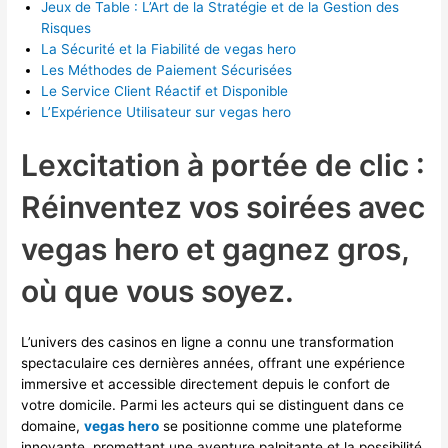
Jeux de Table : L’Art de la Stratégie et de la Gestion des
Risques
La Sécurité et la Fiabilité de vegas hero
Les Méthodes de Paiement Sécurisées
Le Service Client Réactif et Disponible
L’Expérience Utilisateur sur vegas hero
Lexcitation à portée de clic :
Réinventez vos soirées avec
vegas hero et gagnez gros,
où que vous soyez.
L’univers des casinos en ligne a connu une transformation
spectaculaire ces dernières années, offrant une expérience
immersive et accessible directement depuis le confort de
votre domicile. Parmi les acteurs qui se distinguent dans ce
domaine,
vegas hero
se positionne comme une plateforme
innovante, promettant une aventure palpitante et la possibilité