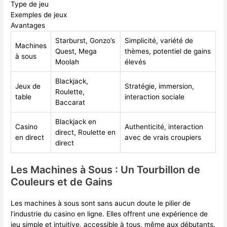
Type de jeu
Exemples de jeux
Avantages
Starburst, Gonzo’s
Simplicité, variété de
Machines
Quest, Mega
thèmes, potentiel de gains
à sous
Moolah
élevés
Blackjack,
Jeux de
Stratégie, immersion,
Roulette,
table
interaction sociale
Baccarat
Blackjack en
Casino
Authenticité, interaction
direct, Roulette en
en direct
avec de vrais croupiers
direct
Les Machines à Sous : Un Tourbillon de
Couleurs et de Gains
Les machines à sous sont sans aucun doute le pilier de
l’industrie du casino en ligne. Elles offrent une expérience de
jeu simple et intuitive, accessible à tous, même aux débutants.