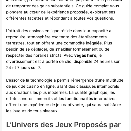
de remporter des gains substantiels. Ce guide complet vous
plongera au cœur de l’expérience proposée, explorant ses
différentes facettes et répondant à toutes vos questions.
L’attrait des casinos en ligne réside dans leur capacité à
reproduire l’atmosphère excitante des établissements
terrestres, tout en offrant une commodité inégalée. Plus
besoin de se déplacer, de s’habiller formellement ou de
respecter des horaires stricts. Avec
vegas hero
, le
divertissement est à portée de clic, disponible 24 heures sur
24 et 7 jours sur 7.
L’essor de la technologie a permis l’émergence d’une multitude
de jeux de casino en ligne, allant des classiques intemporels
aux créations les plus modernes. La qualité graphique, les
effets sonores immersifs et les fonctionnalités interactives
offrent une expérience de jeu captivante, qui saura satisfaire
les joueurs de tous niveaux.
L’Univers des Jeux Proposés par