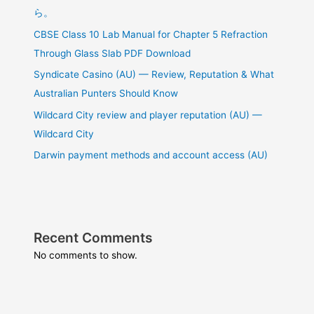
ら。
CBSE Class 10 Lab Manual for Chapter 5 Refraction
Through Glass Slab PDF Download
Syndicate Casino (AU) — Review, Reputation & What
Australian Punters Should Know
Wildcard City review and player reputation (AU) —
Wildcard City
Darwin payment methods and account access (AU)
Recent Comments
No comments to show.