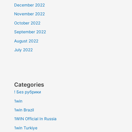
December 2022
November 2022
October 2022
September 2022
August 2022
July 2022
Categories
! Без рубрики
1win
1win Brazil
1WIN Official In Russia
1win Turkiye