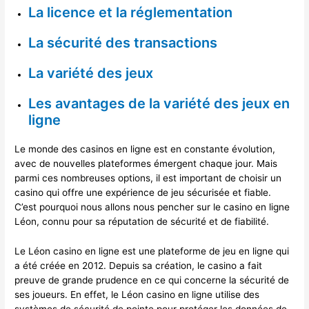
La licence et la réglementation
La sécurité des transactions
La variété des jeux
Les avantages de la variété des jeux en
ligne
Le monde des casinos en ligne est en constante évolution,
avec de nouvelles plateformes émergent chaque jour. Mais
parmi ces nombreuses options, il est important de choisir un
casino qui offre une expérience de jeu sécurisée et fiable.
C’est pourquoi nous allons nous pencher sur le casino en ligne
Léon, connu pour sa réputation de sécurité et de fiabilité.
Le Léon casino en ligne est une plateforme de jeu en ligne qui
a été créée en 2012. Depuis sa création, le casino a fait
preuve de grande prudence en ce qui concerne la sécurité de
ses joueurs. En effet, le Léon casino en ligne utilise des