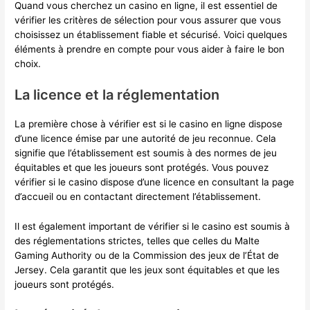
Quand vous cherchez un casino en ligne, il est essentiel de
vérifier les critères de sélection pour vous assurer que vous
choisissez un établissement fiable et sécurisé. Voici quelques
éléments à prendre en compte pour vous aider à faire le bon
choix.
La licence et la réglementation
La première chose à vérifier est si le casino en ligne dispose
d’une licence émise par une autorité de jeu reconnue. Cela
signifie que l’établissement est soumis à des normes de jeu
équitables et que les joueurs sont protégés. Vous pouvez
vérifier si le casino dispose d’une licence en consultant la page
d’accueil ou en contactant directement l’établissement.
Il est également important de vérifier si le casino est soumis à
des réglementations strictes, telles que celles du Malte
Gaming Authority ou de la Commission des jeux de l’État de
Jersey. Cela garantit que les jeux sont équitables et que les
joueurs sont protégés.