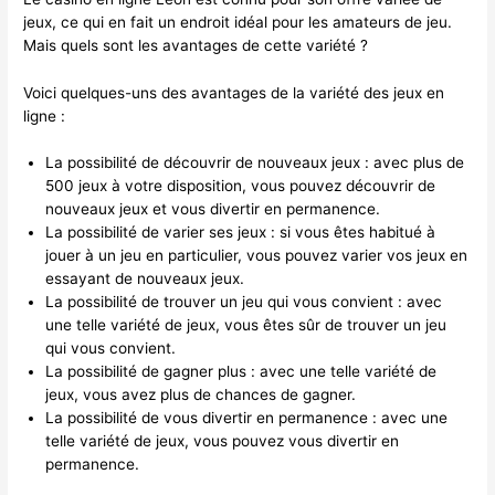
jeux, ce qui en fait un endroit idéal pour les amateurs de jeu.
Mais quels sont les avantages de cette variété ?
Voici quelques-uns des avantages de la variété des jeux en
ligne :
La possibilité de découvrir de nouveaux jeux : avec plus de
500 jeux à votre disposition, vous pouvez découvrir de
nouveaux jeux et vous divertir en permanence.
La possibilité de varier ses jeux : si vous êtes habitué à
jouer à un jeu en particulier, vous pouvez varier vos jeux en
essayant de nouveaux jeux.
La possibilité de trouver un jeu qui vous convient : avec
une telle variété de jeux, vous êtes sûr de trouver un jeu
qui vous convient.
La possibilité de gagner plus : avec une telle variété de
jeux, vous avez plus de chances de gagner.
La possibilité de vous divertir en permanence : avec une
telle variété de jeux, vous pouvez vous divertir en
permanence.