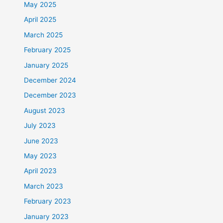
May 2025
April 2025
March 2025
February 2025
January 2025
December 2024
December 2023
August 2023
July 2023
June 2023
May 2023
April 2023
March 2023
February 2023
January 2023