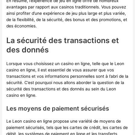
En résumé, l’expérience de jeu en ligne offre de nombreux
avantages par rapport aux casinos traditionnels. Vous pouvez
ainsi profiter d’une expérience de jeu plus large et plus variée,
de la flexibilité, de la sécurité, des bonus et des promotions, et
des économies.
La sécurité des transactions et
des donnés
Lorsque vous choisissez un casino en ligne, telle que le Leon
casino en ligne, il est essentiel de vous assurer que vos
transactions et vos informations personnelles sont à l’abri de la
sécurité. C’est pourquoi nous allons aborder la question de la
sécurité des transactions et des donnés au sein du Leon
casino en ligne.
Les moyens de paiement sécurisés
Le Leon casino en ligne propose une variété de moyens de
paiement sécurisés, tels que les cartes de crédit, les cartes de
débit, les systèmes de paiement en ligne et les transferts