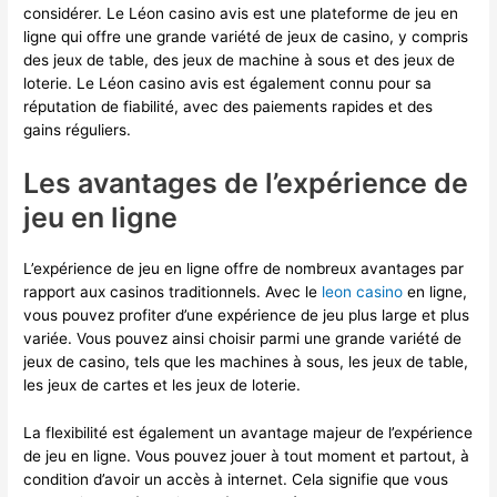
considérer. Le Léon casino avis est une plateforme de jeu en
ligne qui offre une grande variété de jeux de casino, y compris
des jeux de table, des jeux de machine à sous et des jeux de
loterie. Le Léon casino avis est également connu pour sa
réputation de fiabilité, avec des paiements rapides et des
gains réguliers.
Les avantages de l’expérience de
jeu en ligne
L’expérience de jeu en ligne offre de nombreux avantages par
rapport aux casinos traditionnels. Avec le
leon casino
en ligne,
vous pouvez profiter d’une expérience de jeu plus large et plus
variée. Vous pouvez ainsi choisir parmi une grande variété de
jeux de casino, tels que les machines à sous, les jeux de table,
les jeux de cartes et les jeux de loterie.
La flexibilité est également un avantage majeur de l’expérience
de jeu en ligne. Vous pouvez jouer à tout moment et partout, à
condition d’avoir un accès à internet. Cela signifie que vous