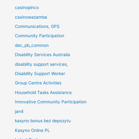
casinopinco
casinowazamba
Communications, GPS
Community Participation
dec_pb_common
Disability Services Australia
disability support services,
Disability Support Worker
Group Centre Activities
Household Tasks Assistance
Innovative Community Participation
jan4
kasyno bonus bez depozytu
Kasyno Online PL