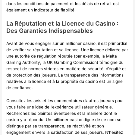
dans les conditions de paiement et les délais de retrait est
également un indicateur de fiabilité.
La Réputation et la Licence du Casino :
Des Garanties Indispensables
Avant de vous engager sur un millioner casino, il est primordial
de vérifier sa réputation et sa licence. Une licence délivrée par
une autorité de régulation réputée (par exemple, la Malta
Gaming Authority, la UK Gambling Commission) témoigne du
respect de normes strictes en matière de sécurité, d’équité et
de protection des joueurs. La transparence des informations
relatives à la licence et à la propriété du casino est un signe
de confiance.
Consultez les avis et les commentaires d’autres joueurs pour
vous faire une idée de l’expérience utilisateur générale.
Recherchez les plaintes éventuelles et la manière dont le
casino y a répondu. Un millioner casino digne de ce nom se
distingue par sa transparence, sa réactivité et son
engagement envers la satisfaction de ses joueurs. N’hésitez