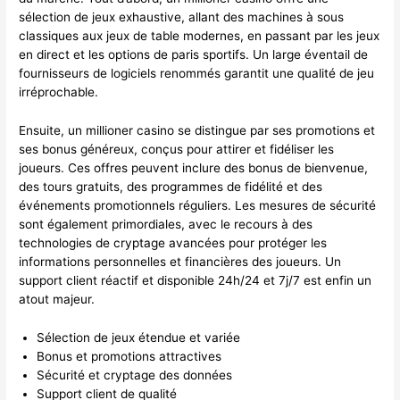
sélection de jeux exhaustive, allant des machines à sous
classiques aux jeux de table modernes, en passant par les jeux
en direct et les options de paris sportifs. Un large éventail de
fournisseurs de logiciels renommés garantit une qualité de jeu
irréprochable.
Ensuite, un millioner casino se distingue par ses promotions et
ses bonus généreux, conçus pour attirer et fidéliser les
joueurs. Ces offres peuvent inclure des bonus de bienvenue,
des tours gratuits, des programmes de fidélité et des
événements promotionnels réguliers. Les mesures de sécurité
sont également primordiales, avec le recours à des
technologies de cryptage avancées pour protéger les
informations personnelles et financières des joueurs. Un
support client réactif et disponible 24h/24 et 7j/7 est enfin un
atout majeur.
Sélection de jeux étendue et variée
Bonus et promotions attractives
Sécurité et cryptage des données
Support client de qualité