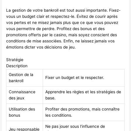
La gestion de votre bankroll est tout aussi importante. Fixez-
vous un budget clair et respectez-le. Évitez de courir après
vos pertes et ne misez jamais plus que ce que vous pouvez
vous permettre de perdre. Profitez des bonus et des
promotions offerts par le casino, mais soyez conscient des
conditions de mise associées. Enfin, ne laissez jamais vos
émotions dicter vos décisions de jeu.
Stratégie
Description
Gestion de la
Fixer un budget et le respecter.
bankroll
Connaissance
Apprendre les règles et les stratégies de
des jeux
base.
Utilisation des
Profiter des promotions, mais connaître
bonus
les conditions.
Ne pas jouer sous l’influence de
Jeu responsable