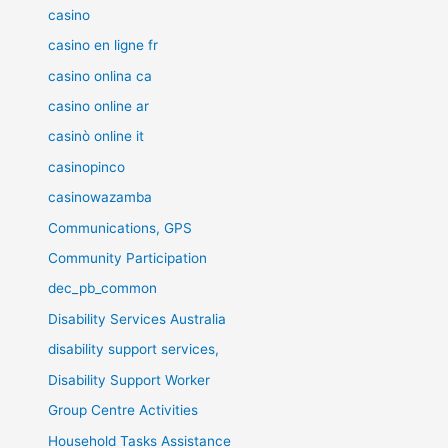
casino
casino en ligne fr
casino onlina ca
casino online ar
casinò online it
casinopinco
casinowazamba
Communications, GPS
Community Participation
dec_pb_common
Disability Services Australia
disability support services,
Disability Support Worker
Group Centre Activities
Household Tasks Assistance