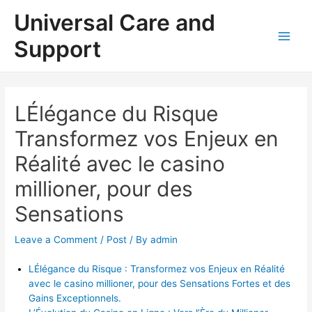
Skip
Universal Care and
to
content
Support
Main
Men
LÉlégance du Risque
Transformez vos Enjeux en
Réalité avec le casino
millioner, pour des
Sensations
Leave a Comment
/
Post
/ By
admin
LÉlégance du Risque : Transformez vos Enjeux en Réalité
avec le casino millioner, pour des Sensations Fortes et des
Gains Exceptionnels.