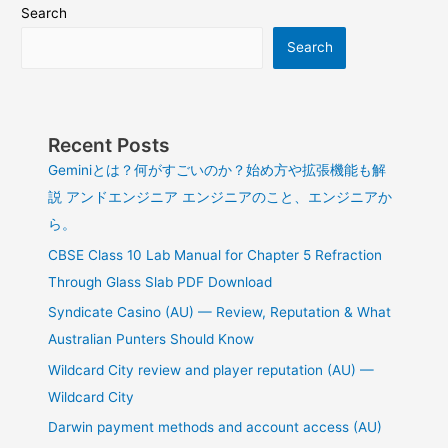
Search
Search
Recent Posts
Geminiとは？何がすごいのか？始め方や拡張機能も解
説 アンドエンジニア エンジニアのこと、エンジニアか
ら。
CBSE Class 10 Lab Manual for Chapter 5 Refraction
Through Glass Slab PDF Download
Syndicate Casino (AU) — Review, Reputation & What
Australian Punters Should Know
Wildcard City review and player reputation (AU) —
Wildcard City
Darwin payment methods and account access (AU)