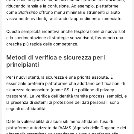
riducendo l’ansia e la confusione. Ad esempio, piattaforme
come
Slotissimo
offrono menu minimali e strumenti di aiuto
visivamente evidenti, facilitando l’apprendimento immediato.
Questa semplicità incentiva anche l’esplorazione di nuove slot
e la sperimentazione di strategie senza rischi, favorendo una
crescita più rapida delle competenze.
Metodi di verifica e sicurezza per i
principianti
Per i nuovi utenti, la sicurezza è una priorità assoluta. È
essenziale preferire piattaforme che adottano certificazioni di
sicurezza riconosciute (come SSL) e politiche di privacy
trasparenti. La verifica dell’identità tramite processi semplici, e
la presenza di sistemi di protezione dei dati personali, sono
segnali di affidabilità.
Date le vulnerabilità di alcuni siti meno affidabili, l’uso di
piattaforme autorizzate dall’AAMS (Agenzia delle Dogane e dei
Monopoli) garantisce un’esperienza sicura e conforme alle