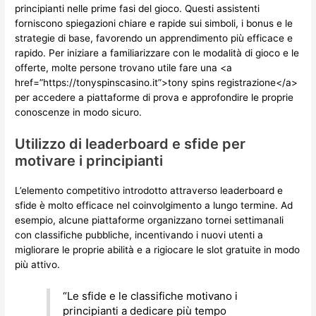
principianti nelle prime fasi del gioco. Questi assistenti
forniscono spiegazioni chiare e rapide sui simboli, i bonus e le
strategie di base, favorendo un apprendimento più efficace e
rapido. Per iniziare a familiarizzare con le modalità di gioco e le
offerte, molte persone trovano utile fare una <a
href=”https://tonyspinscasino.it”>tony spins registrazione</a>
per accedere a piattaforme di prova e approfondire le proprie
conoscenze in modo sicuro.
Utilizzo di leaderboard e sfide per
motivare i principianti
L’elemento competitivo introdotto attraverso leaderboard e
sfide è molto efficace nel coinvolgimento a lungo termine. Ad
esempio, alcune piattaforme organizzano tornei settimanali
con classifiche pubbliche, incentivando i nuovi utenti a
migliorare le proprie abilità e a rigiocare le slot gratuite in modo
più attivo.
“Le sfide e le classifiche motivano i
principianti a dedicare più tempo