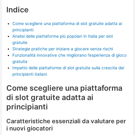
Indice
Come scegliere una piattaforma di slot gratuite adatta ai
principianti
Analisi delle piattaforme più popolari in Italia per slot
gratuite
Strategie pratiche per iniziare a giocare senza rischi
Funzionalità innovative che migliorano l’esperienza di gioco
gratuita
Impatto delle piattaforme di slot gratuite sulla crescita dei
principianti italiani
Come scegliere una piattaforma
di slot gratuite adatta ai
principianti
Caratteristiche essenziali da valutare per
i nuovi giocatori