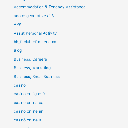
Accommodation & Tenancy Assistance
adobe generative ai 3
APK
Assist Personal Activity
bh_fitclubreformer.com
Blog
Business, Careers
Business, Marketing
Business, Small Business
casino
casino en ligne fr
casino onlina ca
casino online ar
casinò online it