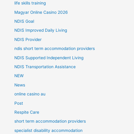
life skills training
Magyar Online Casino 2026
NDIS Goal
NDIS Improved Daily Living
NDIS Provider
ndis short term accommodation providers
NDIS Supported Independent Living
NDIS Transportation Assistance
NEW
News
online casino au
Post
Respite Care
short term accommodation providers
specialist disability accommodation