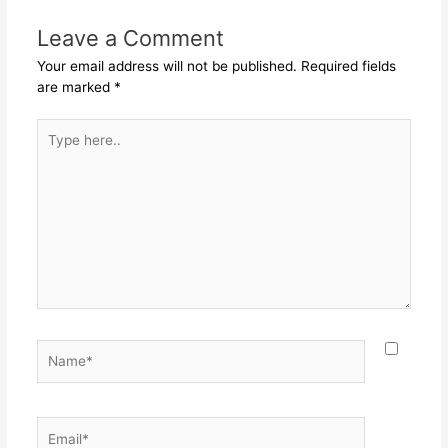
Leave a Comment
Your email address will not be published.
Required fields
are marked
*
Type
here..
Name*
Email*