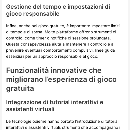
Gestione del tempo e impostazioni di
gioco responsabile
Infine, anche nel gioco gratuito, è importante impostare limiti
di tempo e di spesa. Molte piattaforme offrono strumenti di
controllo, come timer o notifiche di sessione prolungata.
Questa consapevolezza aiuta a mantenere il controllo e a
prevenire eventuali comportamenti compulsivi, linee guida
essenziali per un approccio responsabile al gioco.
Funzionalità innovative che
migliorano l’esperienza di gioco
gratuita
Integrazione di tutorial interattivi e
assistenti virtuali
Le tecnologie odierne hanno portato l’introduzione di tutorial
interattivi e assistenti virtuali, strumenti che accompagnano i