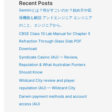
Recent Posts
Geminiとは？何がすごいのか？始め方や拡
張機能も解説 アンドエンジニア エンジニア
のこと、エンジニアから。
CBSE Class 10 Lab Manual for Chapter 5
Refraction Through Glass Slab PDF
Download
Syndicate Casino (AU) — Review,
Reputation & What Australian Punters
Should Know
Wildcard City review and player
reputation (AU) — Wildcard City
Darwin payment methods and account
access (AU)