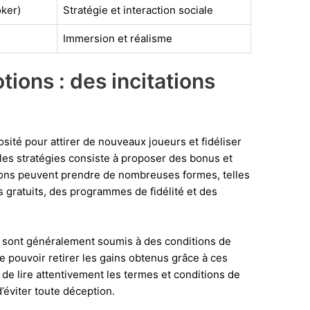
oker)
Stratégie et interaction sociale
Immersion et réalisme
ions : des incitations
osité pour attirer de nouveaux joueurs et fidéliser
pales stratégies consiste à proposer des bonus et
tions peuvent prendre de nombreuses formes, telles
 gratuits, des programmes de fidélité et des
s sont généralement soumis à des conditions de
e pouvoir retirer les gains obtenus grâce à ces
 de lire attentivement les termes et conditions de
’éviter toute déception.