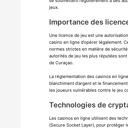
se soumettent régulièrement à des audi
jeux.
Importance des licenc
Une licence de jeu est une autorisation
casino en ligne d’opérer légalement. Ce
normes strictes en matière de sécurité,
autorités de jeu les plus réputées sont
de Curaçao.
La réglementation des casinos en ligne v
blanchiment d’argent et le financemen
les joueurs vulnérables contre le jeu co
Technologies de crypt
Les casinos en ligne utilisent des tec
(Secure Socket Layer), pour protéger 