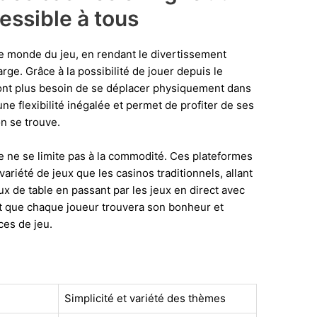
essible à tous
le monde du jeu, en rendant le divertissement
rge. Grâce à la possibilité de jouer depuis le
’ont plus besoin de se déplacer physiquement dans
une flexibilité inégalée et permet de profiter de ses
on se trouve.
ne ne se limite pas à la commodité. Ces plateformes
riété de jeux que les casinos traditionnels, allant
x de table en passant par les jeux en direct avec
tit que chaque joueur trouvera son bonheur et
ces de jeu.
Simplicité et variété des thèmes