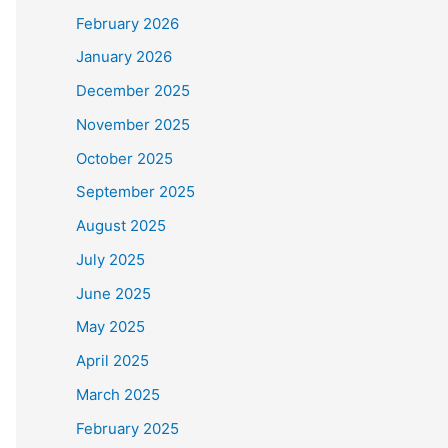
February 2026
January 2026
December 2025
November 2025
October 2025
September 2025
August 2025
July 2025
June 2025
May 2025
April 2025
March 2025
February 2025