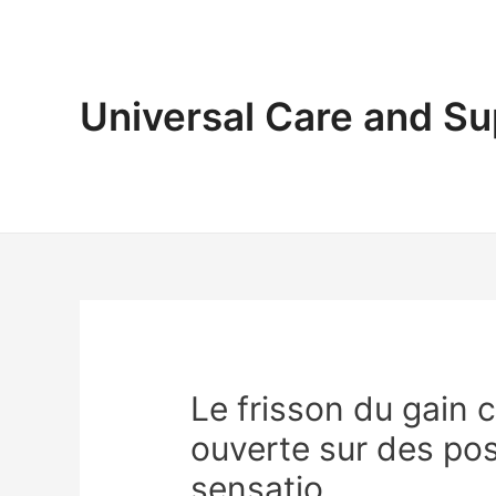
Skip
to
content
Universal Care and Su
Le frisson du gain c
ouverte sur des poss
sensatio