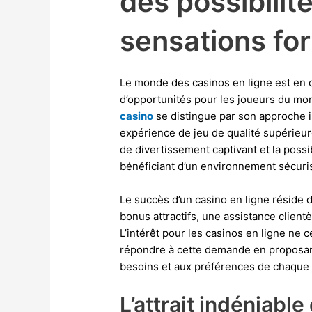
des possibilité
sensations for
Le monde des casinos en ligne est en c
d’opportunités pour les joueurs du mon
casino
se distingue par son approche
expérience de jeu de qualité supérieur
de divertissement captivant et la possi
bénéficiant d’un environnement sécuris
Le succès d’un casino en ligne réside d
bonus attractifs, une assistance clientè
L’intérêt pour les casinos en ligne ne c
répondre à cette demande en proposant
besoins et aux préférences de chaque 
L’attrait indéniable