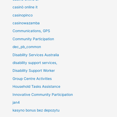
casinò online it
casinopinco
casinowazamba
Communications, GPS
Community Participation
dec_pb_common
Disability Services Australia
disability support services,
Disability Support Worker
Group Centre Activities
Household Tasks Assistance
Innovative Community Participation
jan4
kasyno bonus bez depozytu