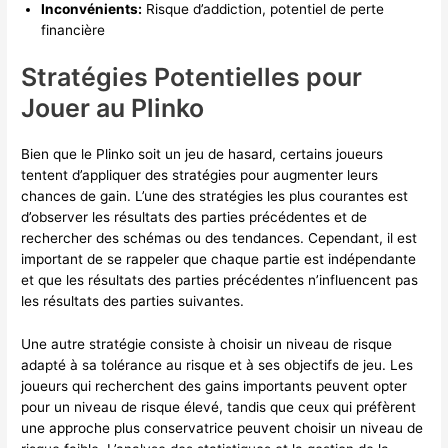
Inconvénients:
Risque d’addiction, potentiel de perte
financière
Stratégies Potentielles pour
Jouer au Plinko
Bien que le Plinko soit un jeu de hasard, certains joueurs
tentent d’appliquer des stratégies pour augmenter leurs
chances de gain. L’une des stratégies les plus courantes est
d’observer les résultats des parties précédentes et de
rechercher des schémas ou des tendances. Cependant, il est
important de se rappeler que chaque partie est indépendante
et que les résultats des parties précédentes n’influencent pas
les résultats des parties suivantes.
Une autre stratégie consiste à choisir un niveau de risque
adapté à sa tolérance au risque et à ses objectifs de jeu. Les
joueurs qui recherchent des gains importants peuvent opter
pour un niveau de risque élevé, tandis que ceux qui préfèrent
une approche plus conservatrice peuvent choisir un niveau de