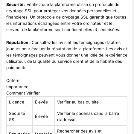
Sécurité :
Vérifiez que la plateforme utilise un protocole de
cryptage SSL pour protéger vos données personnelles et
financières. Un protocole de cryptage SSL garantit que toutes
les informations échangées entre votre ordinateur et le
serveur de la plateforme sont confidentielles et sécurisées.
Réputation :
Consultez les avis et les témoignages d’autres
joueurs pour évaluer la réputation de la plateforme. Les avis et
les témoignages peuvent vous donner une idée de l’expérience
utilisateur, de la qualité du service client et de la fiabilité des
paiements.
Critère
Importance
Comment Vérifier
Licence
Élevée
Vérifier au bas du site
Sécurité
Vérifier le cadenas dans la barre
Élevée
SSL
d’adresse
Rechercher des avis et
Réputation
Modérée