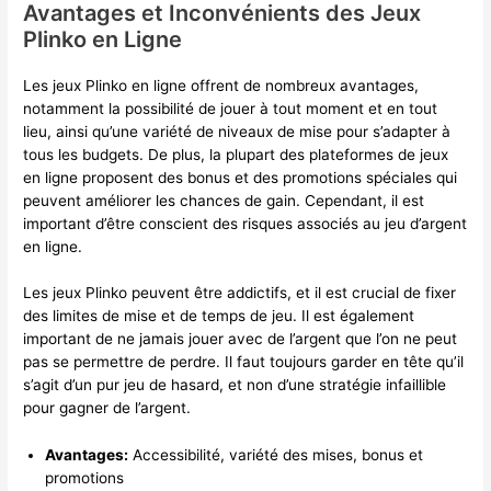
Avantages et Inconvénients des Jeux
Plinko en Ligne
Les jeux Plinko en ligne offrent de nombreux avantages,
notamment la possibilité de jouer à tout moment et en tout
lieu, ainsi qu’une variété de niveaux de mise pour s’adapter à
tous les budgets. De plus, la plupart des plateformes de jeux
en ligne proposent des bonus et des promotions spéciales qui
peuvent améliorer les chances de gain. Cependant, il est
important d’être conscient des risques associés au jeu d’argent
en ligne.
Les jeux Plinko peuvent être addictifs, et il est crucial de fixer
des limites de mise et de temps de jeu. Il est également
important de ne jamais jouer avec de l’argent que l’on ne peut
pas se permettre de perdre. Il faut toujours garder en tête qu’il
s’agit d’un pur jeu de hasard, et non d’une stratégie infaillible
pour gagner de l’argent.
Avantages:
Accessibilité, variété des mises, bonus et
promotions