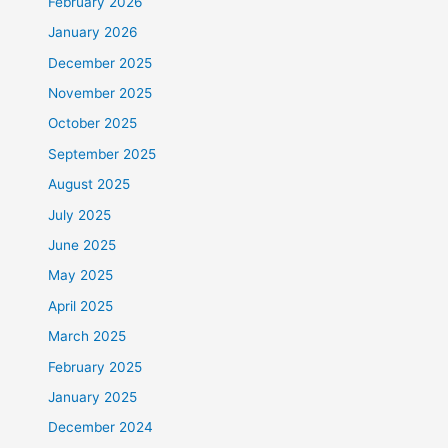
February 2026
January 2026
December 2025
November 2025
October 2025
September 2025
August 2025
July 2025
June 2025
May 2025
April 2025
March 2025
February 2025
January 2025
December 2024