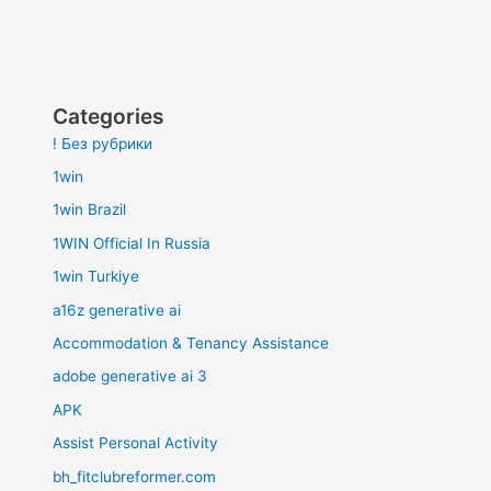
Categories
! Без рубрики
1win
1win Brazil
1WIN Official In Russia
1win Turkiye
a16z generative ai
Accommodation & Tenancy Assistance
adobe generative ai 3
APK
Assist Personal Activity
bh_fitclubreformer.com