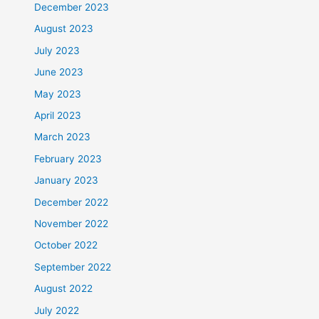
December 2023
August 2023
July 2023
June 2023
May 2023
April 2023
March 2023
February 2023
January 2023
December 2022
November 2022
October 2022
September 2022
August 2022
July 2022