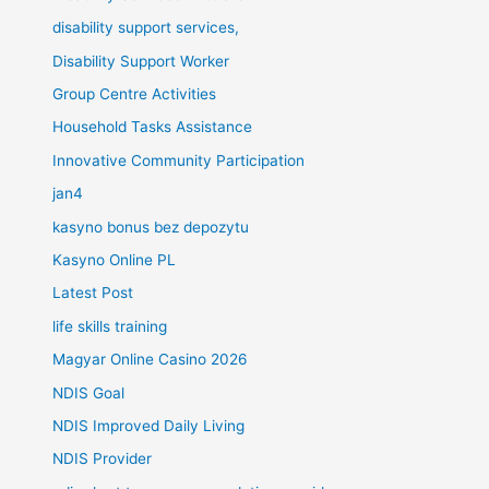
disability support services,
Disability Support Worker
Group Centre Activities
Household Tasks Assistance
Innovative Community Participation
jan4
kasyno bonus bez depozytu
Kasyno Online PL
Latest Post
life skills training
Magyar Online Casino 2026
NDIS Goal
NDIS Improved Daily Living
NDIS Provider