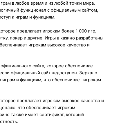
играм в любое время и из любой точки мира.
логичный функционал с официальным сайтом,
ступ к играм и функциям.
которое предлагает игрокам более 1 000 игр,
тку, покер и другие. Игры в казино разработаны
обеспечивает игрокам высокое качество и
о официального сайта, которое обеспечивает
 если официальный сайт недоступен. Зеркало
к играм и функциям, что обеспечивает игрокам
 которое предлагает игрокам высокое качество и
цензию, что обеспечивает игрокам
азино также имеет сертификат, который
стность.