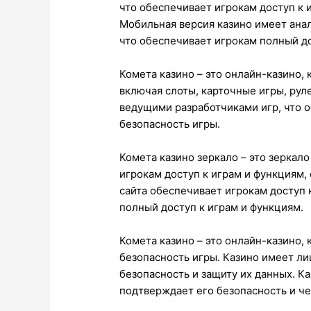
что обеспечивает игрокам доступ к 
Мобильная версия казино имеет ана
что обеспечивает игрокам полный до
Комета казино – это онлайн-казино, 
включая слоты, карточные игры, руле
ведущими разработчиками игр, что 
безопасность игры.
Комета казино зеркало – это зеркал
игрокам доступ к играм и функциям,
сайта обеспечивает игрокам доступ 
полный доступ к играм и функциям.
Комета казино – это онлайн-казино,
безопасность игры. Казино имеет ли
безопасность и защиту их данных. К
подтверждает его безопасность и че