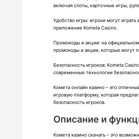
включая слоты, карточные игры, руле
Удобство игры: игроки могут играть 
приложение Kometa Casino.
Промокоды и акции: на официальном
промокоды и акции, которые могут п
Безопасность игроков: Kometa Casin
современные технологии безопаснос
Комета онлайн казино – это отличны
игровую платформу, которая предлаг
безопасность игроков.
Описание и функ
Комета казино скачать – это возможн