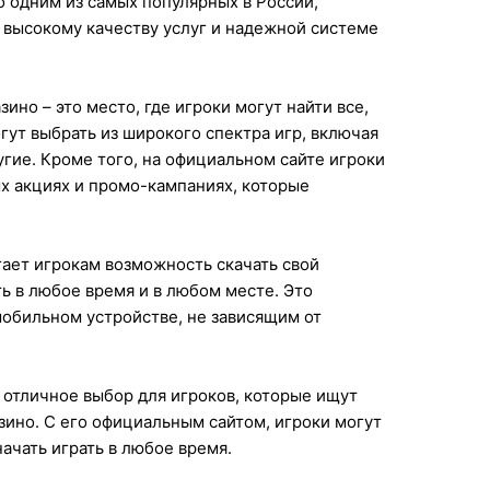
ло одним из самых популярных в России,
 высокому качеству услуг и надежной системе
но – это место, где игроки могут найти все,
гут выбрать из широкого спектра игр, включая
угие. Кроме того, на официальном сайте игроки
х акциях и промо-кампаниях, которые
ает игрокам возможность скачать свой
ь в любое время и в любом месте. Это
мобильном устройстве, не зависящим от
о отличное выбор для игроков, которые ищут
зино. С его официальным сайтом, игроки могут
начать играть в любое время.