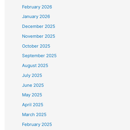
February 2026
January 2026
December 2025
November 2025
October 2025
September 2025
August 2025
July 2025
June 2025
May 2025
April 2025
March 2025
February 2025