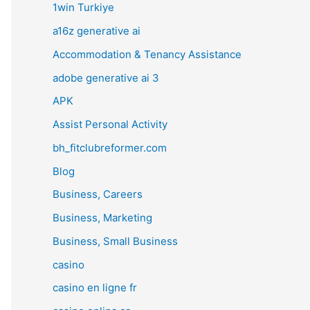
1win Turkiye
a16z generative ai
Accommodation & Tenancy Assistance
adobe generative ai 3
APK
Assist Personal Activity
bh_fitclubreformer.com
Blog
Business, Careers
Business, Marketing
Business, Small Business
casino
casino en ligne fr