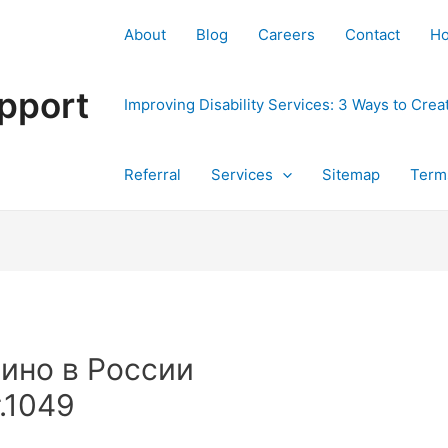
About
Blog
Careers
Contact
H
pport
Improving Disability Services: 3 Ways to Cre
Referral
Services
Sitemap
Term
ино в России
.1049