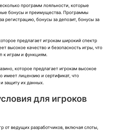
несколько программ лояльности, которые
ные бонусы и преимущества. Программы
за регистрацию, бонусы за депозит, бонусы за
 которое предлагает игрокам широкий спектр
ет высокое качество и безопасность игры, что
 к играм и функциям.
казино, которое предлагает игрокам высокое
но имеет лицензию и сертификат, что
и защиту их данных.
словия для игроков
гр от ведущих разработчиков, включая слоты,