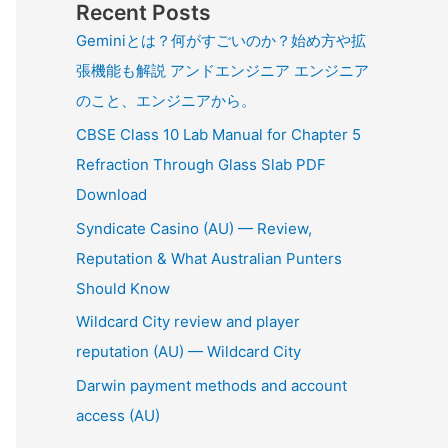
Recent Posts
Geminiとは？何がすごいのか？始め方や拡
張機能も解説 アンドエンジニア エンジニア
のこと、エンジニアから。
CBSE Class 10 Lab Manual for Chapter 5
Refraction Through Glass Slab PDF
Download
Syndicate Casino (AU) — Review,
Reputation & What Australian Punters
Should Know
Wildcard City review and player
reputation (AU) — Wildcard City
Darwin payment methods and account
access (AU)