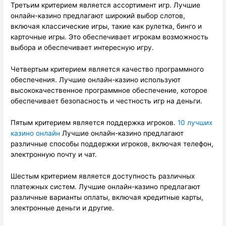
Третьим критерием является ассортимент игр. Лучшие
онлайн-казино предлагают широкий выбор слотов,
включая классические игры, такие как рулетка, бинго и
карточные игры. Это обеспечивает игрокам возможность
выбора и обеспечивает интересную игру.
Четвертым критерием является качество программного
обеспечения. Лучшие онлайн-казино используют
высококачественное программное обеспечение, которое
обеспечивает безопасность и честность игр на деньги.
Пятым критерием является поддержка игроков.
10 лучших
казино онлайн
Лучшие онлайн-казино предлагают
различные способы поддержки игроков, включая телефон,
электронную почту и чат.
Шестым критерием является доступность различных
платежных систем. Лучшие онлайн-казино предлагают
различные варианты оплаты, включая кредитные карты,
электронные деньги и другие.