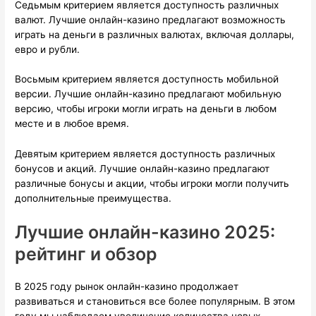
Седьмым критерием является доступность различных
валют. Лучшие онлайн-казино предлагают возможность
играть на деньги в различных валютах, включая доллары,
евро и рубли.
Восьмым критерием является доступность мобильной
версии. Лучшие онлайн-казино предлагают мобильную
версию, чтобы игроки могли играть на деньги в любом
месте и в любое время.
Девятым критерием является доступность различных
бонусов и акций. Лучшие онлайн-казино предлагают
различные бонусы и акции, чтобы игроки могли получить
дополнительные преимущества.
Лучшие онлайн-казино 2025:
рейтинг и обзор
В 2025 году рынок онлайн-казино продолжает
развиваться и становиться все более популярным. В этом