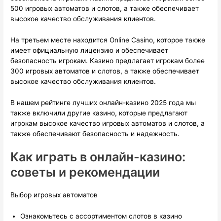
500 игровых автоматов и слотов, а также обеспечивает
высокое качество обслуживания клиентов.
На третьем месте находится Online Casino, которое также
имеет официальную лицензию и обеспечивает
безопасность игрокам. Казино предлагает игрокам более
300 игровых автоматов и слотов, а также обеспечивает
высокое качество обслуживания клиентов.
В нашем рейтинге лучших онлайн-казино 2025 года мы
также включили другие казино, которые предлагают
игрокам высокое качество игровых автоматов и слотов, а
также обеспечивают безопасность и надежность.
Как играть в онлайн-казино:
советы и рекомендации
Выбор игровых автоматов
Ознакомьтесь с ассортиментом слотов в казино