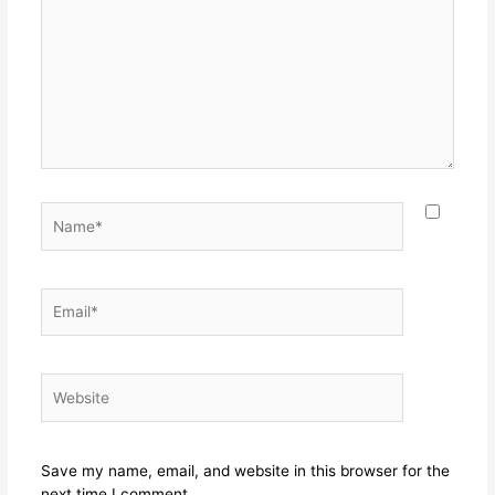
Name*
Email*
Website
Save my name, email, and website in this browser for the
next time I comment.