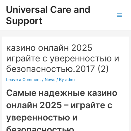
Skip
Universal Care and
to
content
Support
Main
Men
казино онлайн 2025
играйте с уверенностью и
безопасностью.2017 (2)
Leave a Comment
/
News
/ By
admin
Самые надежные казино
онлайн 2025 – играйте с
уверенностью и
безопасностью